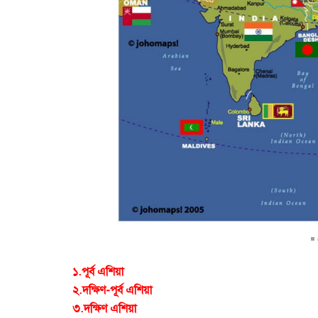
◾ 
১.পূর্ব এশিয়া
২.দক্ষিণ-পূর্ব এশিয়া
৩.দক্ষিণ এশিয়া