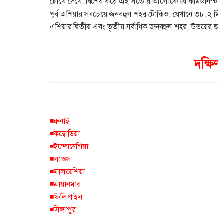
চোখে দেখে, বিশেষ করে এই সত্যের আলোকে যে কমিউনিস্ট দে
পূর্ব এশিয়ার সবচেয়ে জনবহুল শহর টোকিও, যেখানে ৩৮.২ ম
এশিয়ার দ্বিতীয় এবং তৃতীয় সর্বাধিক জনবহুল শহর, উভয়ের
দক্ষিণ
◾ব্রুনাই
◾কম্বোডিয়া
◾ইন্দোনেশিয়া
◾লাওস
◾মালয়েশিয়া
◾মায়ানমার
◾ফিলিপাইন
◾সিঙ্গাপুর