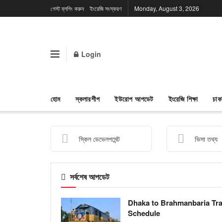
গেস্ট ব্লগিং করুন
ইংরেজি সংস্করণ
Monday, August 3, 2026
Login
হোম
স্কলারশীপ
ইউরোপ আপডেট
ইংরেজি শিক্ষা
চাক
স্কিল ডেভেলপমেন্ট
ভিসা তথ্য
সর্বশেষ আপডেট
Dhaka to Brahmanbaria Tra
Schedule