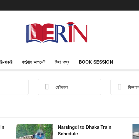
Engr Rakibul i
রি-বাকরি
পর্তুগাল আপডেট
ভিসা তথ্য
BOOK SESSION
মেডিকেল
বিজ্ঞান
in
Narsingdi to Dhaka Train
Schedule