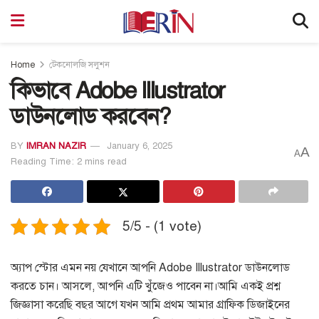
Home
টেকনোলজি সলুশন
কিভাবে Adobe Illustrator
ডাউনলোড করবেন?
BY
IMRAN NAZIR
January 6, 2025
A
A
Reading Time: 2 mins read
5/5 - (1 vote)
অ্যাপ স্টোর এমন নয় যেখানে আপনি Adobe Illustrator ডাউনলোড
করতে চান। আসলে, আপনি এটি খুঁজেও পাবেন না।
আমি একই প্রশ্ন
জিজ্ঞাসা করেছি বছর আগে যখন আমি প্রথম আমার গ্রাফিক ডিজাইনের