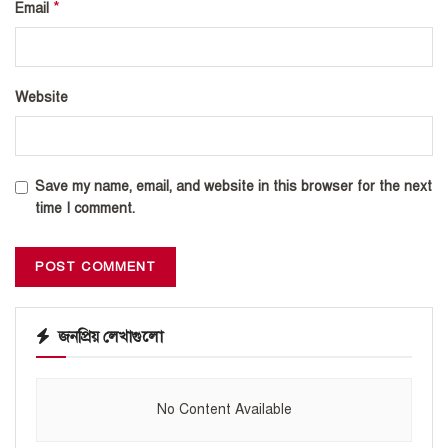
*
Email
Website
Save my name, email, and website in this browser for the next
time I comment.
জনপ্রিয় লেখাগুলো
No Content Available