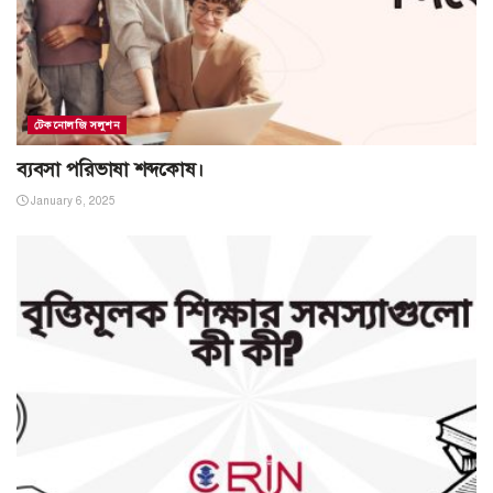
টেকনোলজি সলুশন
ব্যবসা পরিভাষা শব্দকোষ।
January 6, 2025