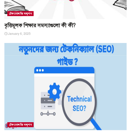
টেকনোলজি সলুশন
বৃত্তিমূলক শিক্ষার সমস্যাগুলো কী কী?
January 6, 2025
টেকনোলজি সলুশন