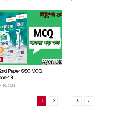
ী
 2nd Paper SSC MCQ
ion-19
r 26, 2024
1
2
…
5