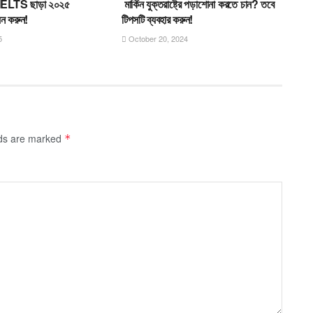
্য IELTS ছাড়া ২০২৫
মার্কিন যুক্তরাষ্ট্রে পড়াশোনা করতে চান? তবে
়ন করুন!
টিপসটি ব্যবহার করুন!
5
October 20, 2024
lds are marked
*