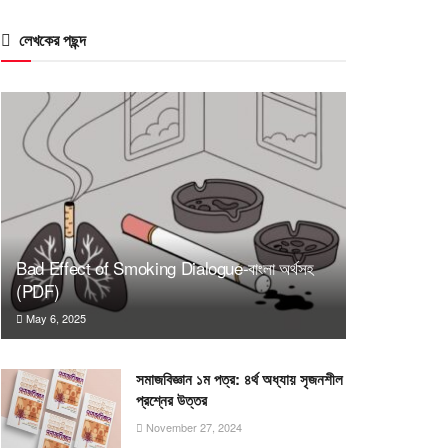
লেখকের পছন্দ
Bad Effect of Smoking Dialogue-বাংলা অর্থসহ
(PDF)
May 6, 2025
সমাজবিজ্ঞান ১ম পত্র: ৪র্থ অধ্যায় সৃজনশীল
প্রশ্নের উত্তর
November 27, 2024