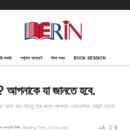
রি-বাকরি
পর্তুগাল আপডেট
ভিসা তথ্য
BOOK SESSION
ান? আপনাকে যা জানতে হবে.
আসা যায় কিন্তু তার জন্য আপনার একাডেমিক রেজাল্ট ভালো
0
A
শীপ আপডেট নিউজ
Reading Time: 2 mins read
A