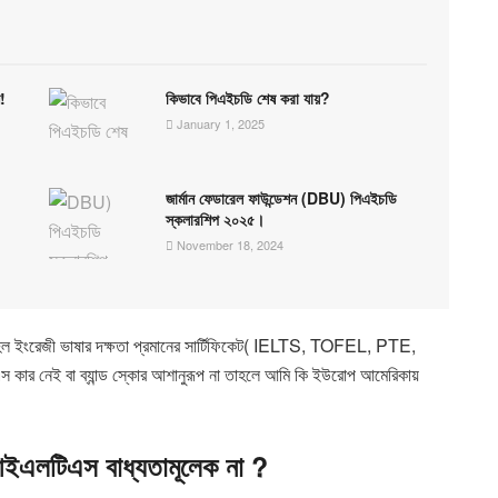
ন!
কিভাবে পিএইচডি শেষ করা যায়?
January 1, 2025
জার্মান ফেডারেল ফাউন্ডেশন (DBU) পিএইচডি
স্কলারশিপ ২০২৫।
November 18, 2024
হল ইংরেজী ভাষার দক্ষতা প্রমানের সার্টিফিকেট
( IELTS, TOFEL, PTE,
কার নেই বা ব্যান্ড স্কোর আশানুরূপ না তাহলে আমি কি ইউরোপ আমেরিকায়
আইএলটিএস বাধ্যতামূলেক না
?