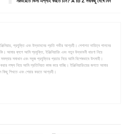
নরওয়েতে ভিসা এপ্লাই করতে চান? A to Z সবকিছু দেখে নিন
জিনিয়ার, প্রযুক্তি এবং উদ্ভাবনের প্রতি গভীর আগ্রহী। পেশাগত দায়িত্ব পালনের
। আমার ব্লগে আমি প্রযুক্তি, ইঞ্জিনিয়ারিং এবং নতুন উদ্ভাবনী ধারণা নিয়ে
 সমস্যার সমাধান এবং সবুজ প্রযুক্তির প্রচার নিয়ে আমি বিশেষভাবে উৎসাহী।
 করার লক্ষ্য নিয়ে আমি প্রতিনিয়ত কাজ করে যাচ্ছি। ইঞ্জিনিয়ারিংয়ের জগতে আমার
তুন কিছু শিখতে এবং শেয়ার করতে আগ্রহী।