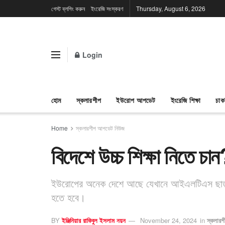
গেস্ট ব্লগিং করুন
ইংরেজি সংস্করণ
Thursday, August 6, 2026
Login
হোম
স্কলারশীপ
ইউরোপ আপডেট
ইংরেজি শিক্ষা
চাক
Home
স্কলারশীপ আপডেট নিউজ
বিদেশে উচ্চ শিক্ষা নিতে চ
ইউরোপের অনেক দেশে আছে যেখানে আইএলটিএস ছাড়া 
হতে হবে।
BY
ইঞ্জিনিয়ার রাকিবুল ইসলাম নয়ন
November 24, 2024
in
স্কলার