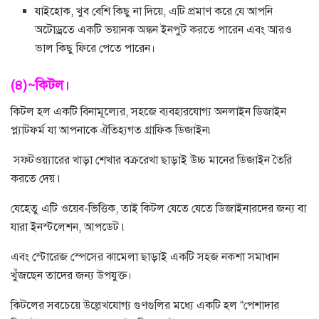
যাইহোক, খুব বেশি কিছু না দিয়ে, এটি প্রমাণ করে যে আপনি
অটোড্রতে একটি ভয়ানক অঙ্কন ইনপুট করতে পারেন এবং আরও
ভাল কিছু ফিরে পেতে পারেন।
(৪)~কিটল।
কিটল হল একটি বিনামূল্যের, সহজে ব্যবহারযোগ্য অনলাইন ডিজাইন
প্ল্যাটফর্ম যা আপনাকে ঐতিহ্যগত গ্রাফিক ডিজাইন৷
সফ্টওয়্যারের খাড়া শেখার বক্ররেখা ছাড়াই উচ্চ মানের ডিজাইন তৈরি
করতে দেয় ৷
যেহেতু এটি ওয়েব-ভিত্তিক, তাই কিটল যেতে যেতে ডিজাইনারদের জন্য বা
যারা ইনস্টলেশন, আপডেট ৷
এবং স্টোরেজ স্পেসের ঝামেলা ছাড়াই একটি সহজ নকশা সমাধান
খুঁজছেন তাদের জন্য উপযুক্ত।
কিটলের সবচেয়ে উল্লেখযোগ্য গুণগুলির মধ্যে একটি হল “পেশাদার