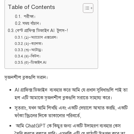
Table of Contents
পরীক্ষা।
সময় বাঁচান।
বেস্ট গ্রাফিক্স ডিজাইন AI টুলস~!
(১)~অ্যাডোব এক্সপ্রেস।
(২)~ক্যানভা।
(৩)~অটোড্র।
(৪)~কিটল।
(৫)~ডিজাইন.AI
সৃজনশীল ব্লকগুলি সরান।
AI গ্রাফিক্স ডিজাইন ব্যবহার করে আমি যে প্রধান সুবিধাগুলি পাই তা
হল এটি আমাকে সৃজনশীল ব্লকগুলি সরাতে সাহায্য করে।
সুতরাং, যখন আমি লিখছি এবং একটি দেয়ালে আঘাত করছি, একটি
ফাঁকা স্ক্রিনের দিকে তাকানোর পরিবর্তে,
আমি ChatGPT কে কিছুর জন্য একটি উদাহরণ ব্যবহার কেস
তৈরি করতে বলতে পারি। এমনকি এটি যে পাঠ্যটি উত্পন্ন করে তা