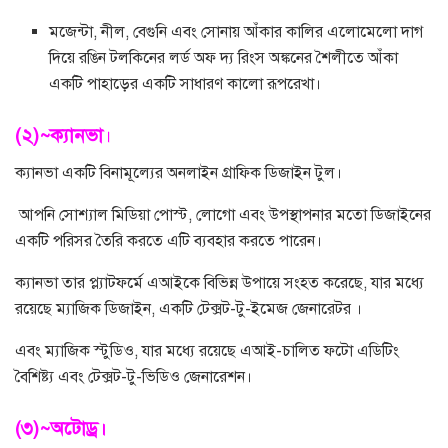
মজেন্টা, নীল, বেগুনি এবং সোনায় আঁকার কালির এলোমেলো দাগ
দিয়ে রঙিন টলকিনের লর্ড অফ দ্য রিংস অঙ্কনের শৈলীতে আঁকা
একটি পাহাড়ের একটি সাধারণ কালো রূপরেখা।
(২)~ক্যানভা
।
ক্যানভা একটি বিনামূল্যের অনলাইন গ্রাফিক ডিজাইন টুল।
আপনি সোশ্যাল মিডিয়া পোস্ট, লোগো এবং উপস্থাপনার মতো ডিজাইনের
একটি পরিসর তৈরি করতে এটি ব্যবহার করতে পারেন।
ক্যানভা তার প্ল্যাটফর্মে এআইকে বিভিন্ন উপায়ে সংহত করেছে, যার মধ্যে
রয়েছে ম্যাজিক ডিজাইন, একটি টেক্সট-টু-ইমেজ জেনারেটর ।
এবং ম্যাজিক স্টুডিও, যার মধ্যে রয়েছে এআই-চালিত ফটো এডিটিং
বৈশিষ্ট্য এবং টেক্সট-টু-ভিডিও জেনারেশন।
(৩)~অটোড্র।