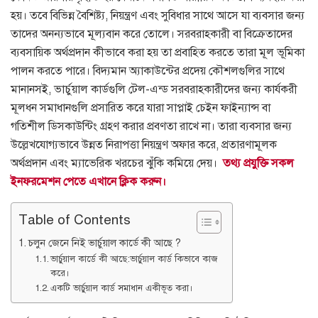
হয়।
তবে বিভিন্ন বৈশিষ্ট্য, নিয়ন্ত্রণ এবং সুবিধার সাথে আসে যা ব্যবসার জন্য
তাদের অনন্যভাবে মূল্যবান করে তোলে।
সরবরাহকারী বা বিক্রেতাদের
ব্যবসায়িক অর্থপ্রদান কীভাবে করা হয় তা প্রবাহিত করতে তারা মূল ভূমিকা
পালন করতে পারে।
বিদ্যমান অ্যাকাউন্টের প্রদেয় কৌশলগুলির সাথে
মানানসই, ভার্চুয়াল কার্ডগুলি টেল-এন্ড সরবরাহকারীদের জন্য কার্যকরী
মূলধন সমাধানগুলি প্রসারিত করে যারা সাপ্লাই চেইন ফাইন্যান্স বা
গতিশীল ডিসকাউন্টিং গ্রহণ করার প্রবণতা রাখে না।
তারা ব্যবসার জন্য
উল্লেখযোগ্যভাবে উন্নত নিরাপত্তা নিয়ন্ত্রণ অফার করে, প্রতারণামূলক
অর্থপ্রদান এবং ম্যাভেরিক খরচের ঝুঁকি কমিয়ে দেয়।
তথ্য প্রযুক্তি সকল
ইনফরমেশন পেতে এখানে ক্লিক করুন।
Table of Contents
চলুন জেনে নিই ভার্চুয়াল কার্ডে কী আছে ?
ভার্চুয়াল কার্ডে কী আছে:ভার্চুয়াল কার্ড কিভাবে কাজ
করে।
একটি ভার্চুয়াল কার্ড সমাধান একীভূত করা।