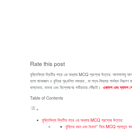
Rate this post
যুক্তিবিদ্যা দ্বিতীয় পত্র ৩য় অধ্যায় MCQ প্রশ্নের উত্তর: আসসালামু আ
হলো মানবজ্ঞান ও বুদ্ধির শৃঙ্খলিত সমন্বয় , যা সত্য-মিথ্যার পার্থক্য নি
বাস্তবতা, ভাবনা এবং বিশ্লেষণের গভীরতায় পৌঁছাই।
একাদশ এবং দ্বাদশ শ্র
Table of Contents
যুক্তিবিদ্যা দ্বিতীয় পত্র ৩য় অধ্যায় MCQ প্রশ্নের উত্তর:
যুক্তির ধরন এবং বৈধতা” নিয়ে MCQ প্রস্তুত ক