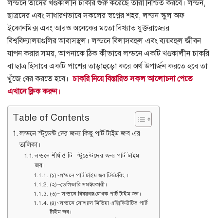
লন্ডনে তাদের খণ্ডকালীন চাকরি শুরু করেছে তারা নিশ্চিত করবে। লন্ডন,
ছাত্রদের এবং সাধারণভাবে সকলের স্বপ্নের শহর, লন্ডন স্কুল অফ
ইকোনমিক্স এবং আরও অনেকের মতো বিখ্যাত যুক্তরাজ্যের
বিশ্ববিদ্যালয়গুলির আবাসস্থল।
লন্ডনে বিলাসবহুল এবং ব্যয়বহুল জীবন
যাপন করার সময়, আপনাকে ঠিক কীভাবে লন্ডনে একটি খণ্ডকালীন চাকরি
বা ছাত্র হিসাবে একটি পাশের তাড়াহুড়ো করে অর্থ উপার্জন করতে হবে তা
খুঁজে বের করতে হবে।
চাকরি নিয়ে বিস্তারিত সকল আলোচনা পেতে
এখানে ক্লিক করুন।
Table of Contents
লন্ডনে স্টুডেন্ট দের জন্য কিছু পার্ট টাইম জব এর
তালিকা।
লন্ডনে শীর্ষ ৫ টি স্টুডেন্টদের জন্য পার্ট টাইম
জব।
(১)~লন্ডনে পার্ট টাইম জব টিউটরিং ।
(২)~ডেলিভারি সমন্বয়কারী।
(৩)~ লন্ডনে বিষয়বস্তু লেখক পার্ট টাইম জব।
(৪)~লন্ডনে সোশ্যাল মিডিয়া এক্সিকিউটিভ পার্ট
টাইম জব।