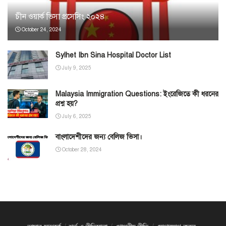
চীন ওয়ার্ক ভিসা প্রসেসিং ২০২৪
October 24, 2024
Sylhet Ibn Sina Hospital Doctor List
July 9, 2025
Malaysia Immigration Questions: ইংরেজিতে কী ধরনের
প্রশ্ন হয়?
July 6, 2025
বাংলাদেশীদের জন্য বেলিজ ভিসা।
October 28, 2024