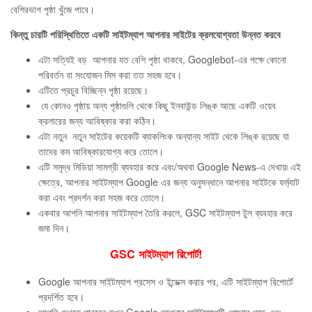
বেশিরভাগ পৃষ্ঠা খুঁজে পাবে।
কিন্তু চারটি পরিস্থিতিতে একটি সাইটম্যাপ আপনার সাইটের ক্রলযোগ্যতা উন্নত করবে
এটা সত্যিই বড় আপনার যত বেশি পৃষ্ঠা থাকবে, Googlebot-এর পক্ষে কোনো
পরিবর্তন বা সংযোজন মিস করা তত সহজ হবে।
এটিতে প্রচুর বিচ্ছিন্ন পৃষ্ঠা রয়েছে।
যে কোনও পৃষ্ঠায় অন্য পৃষ্ঠাগুলি থেকে কিছু ইনবাউন্ড লিঙ্ক আছে একটি ওয়েব
ক্রলারের জন্য আবিষ্কার করা কঠিন।
এটা নতুন নতুন সাইটের কয়েকটি ব্যাকলিংক অন্যান্য সাইট থেকে লিঙ্ক রয়েছে যা
তাদের কম আবিষ্কারযোগ্য করে তোলে।
এটি সমৃদ্ধ মিডিয়া সামগ্রী ব্যবহার করে এবং/অথবা Google News-এ দেখায়৷ এই
ক্ষেত্রে, আপনার সাইটম্যাপ Google এর জন্য অনুসন্ধানে আপনার সাইটকে ফর্ম্যাট
করা এবং প্রদর্শন করা সহজ করে তোলে।
একবার আপনি আপনার সাইটম্যাপ তৈরি করলে, GSC সাইটম্যাপ টুল ব্যবহার করে
জমা দিন।
GSC সাইটম্যাপ রিপোর্ট!
Google আপনার সাইটম্যাপ প্রসেস ও ইন্ডেক্স করার পর, এটি সাইটম্যাপ রিপোর্টে
প্রদর্শিত হবে।
আপনি দেখতে পারবেন কখন Google আপনার সাইটম্যাপটি শেষবার পড়ে এবং