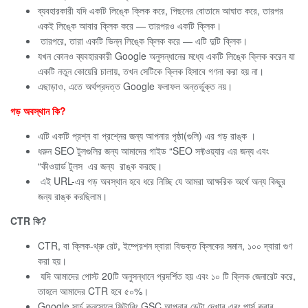
ব্যবহারকারী যদি একটি লিঙ্কে ক্লিক করে, পিছনের বোতামে আঘাত করে, তারপর
একই লিঙ্কে আবার ক্লিক করে — তারপরও একটি ক্লিক।
তারপরে, তারা একটি ভিন্ন লিঙ্কে ক্লিক করে — এটি দুটি ক্লিক।
যখন কোনও ব্যবহারকারী Google অনুসন্ধানের মধ্যে একটি লিঙ্কে ক্লিক করেন যা
একটি নতুন কোয়েরি চালায়, তখন সেটিকে ক্লিক হিসাবে গণনা করা হয় না।
এছাড়াও, এতে অর্থপ্রদত্ত Google ফলাফল অন্তর্ভুক্ত নয়।
গড় অবস্থান কি?
এটি একটি প্রশ্ন বা প্রশ্নের জন্য আপনার পৃষ্ঠা(গুলি) এর গড় রাঙ্ক ।
ধরুন SEO টুলগুলির জন্য আমাদের গাইড “SEO সফ্টওয়্যার এর জন্য এবং
“কীওয়ার্ড টুলস এর জন্য রাঙ্ক করছে।
এই URL-এর গড় অবস্থান হবে ধরে নিচ্ছি যে আমরা আক্ষরিক অর্থে অন্য কিছুর
জন্য রাঙ্ক করছিলাম।
CTR কি?
CTR, বা ক্লিক-থ্রু রেট, ইম্প্রেশন দ্বারা বিভক্ত ক্লিকের সমান, ১০০ দ্বারা গুণ
করা হয়।
যদি আমাদের পোস্ট 20টি অনুসন্ধানে প্রদর্শিত হয় এবং ১০ টি ক্লিক জেনারেট করে,
তাহলে আমাদের CTR হবে ৫০%।
Google সার্চ কনসোলে ফিল্টারিং GSC আপনার ডেটা দেখার এবং পার্স করার