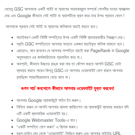
যেহেতু GSC আপনাকে একটি সাইট বা অ্যাপের পারফরম্যান্স সম্পর্কে গোপনীয় তথ্যে অ্যাক্সেস
দেয় এবং Google কীভাবে সেই সাইট বা অ্যাপটিকে ক্রল করে তার উপর প্রভাব ফেলে !
আপনাকে প্রথমে সেই সাইট বা অ্যাপের মালিকানা যাচাই করতে হবে।
যাচাইকরণ একটি নির্দিষ্ট সম্পত্তির উপর একটি নির্দিষ্ট ব্যবহারকারীর নিয়ন্ত্রণ দেয়।
প্রতি GSC সম্পত্তিতে আপনার অন্তত একজন যাচাইকৃত মালিক থাকতে হবে।
এছাড়াও, মনে রাখবেন যে আপনার সম্পত্তি যাচাই করা PageRank বা Google
অনুসন্ধানে এর কার্যকারিতাকে প্রভাবিত করে না।
অবশ্যই, কীভাবে উচ্চতর রাঙ্ক করা যায় তা কৌশল করতে আপনি GSC ডেটা
ব্যবহার করতে পারেন কিন্তু GSC-তে আপনার ওয়েবসাইট যোগ করলে আপনার
র‌্যাঙ্কিং স্বয়ংক্রিয়ভাবে বেড়ে যাবে না।
গুগল সার্চ কনসোলে কীভাবে আপনার ওয়েবসাইট যুক্ত করবেন!
আপনার Google অ্যাকাউন্টে সাইন ইন করুন।
নিশ্চিত করুন যে আপনি আপনার ব্যবসা ব্যক্তিগত নয় অ্যাকাউন্ট ব্যবহার করছেন যদি
এটি একটি ব্যবসায়িক ওয়েবসাইট হয়।
Google Webmaster Tools-এ যান।
“একটি সম্পত্তি যোগ করুন” এ ক্লিক করুন।
ড্রপ-ডাউন মেনু থেকে “ওয়েবসাইট” নির্বাচন করুন এবং আপনার সাইটের URL