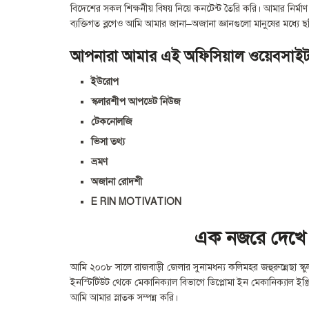
বিদেশের সকল শিক্ষনীয় বিষয় নিয়ে কনটেন্ট তৈরি করি। আমার নির্ম
ব্যক্তিগত ব্লগেও আমি আমার জানা–অজানা জ্ঞানগুলো মানুষের মধ্যে 
আপনারা আমার এই অফিসিয়াল ওয়েবসাইট 
ইউরোপ
স্কলারশীপ আপডেট নিউজ
টেকনোলজি
ভিসা তথ্য
ভ্রমণ
অজানা রোদশী
E RIN MOTIVATION
এক নজরে দেখে 
আমি ২০০৮ সালে রাজবাড়ী জেলার সুনামধন্য কলিমহর জহুরুন্নেছা স্কু
ইনস্টিটিউট থেকে মেকানিক্যাল বিভাগে ডিপ্লোমা ইন মেকানিক্যাল ইঞ্জি
আমি আমার স্নাতক সম্পন্ন করি।