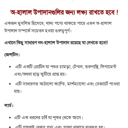
অ-হালাল উপাদানগুলির জন্য লক্ষ্য রাখতে হবে !
একজন মুসলিম হিসেবে, খাদ্য পণ্যে থাকতে পারে এমন অ-হালাল
উপাদান সম্পর্কে সচেতন হওয়া গুরুত্বপূর্ণ।
এখানে কিছু সাধারণ নন-হালাল উপাদান রয়েছে যা দেখতে হবে!!
জেলটিন।
এটি একটি প্রোটিন যা পশুর চামড়া, টেন্ডন, তরুণাস্থি, লিগামেন্ট
এবং/অথবা হাড় ফুটিয়ে প্রাপ্ত হয়।
এটি সাধারণত আঠালো ক্যান্ডি, মার্শম্যালো এবং ডেজার্টে পাওয়া
যায়।
লার্ড।
এটি এক ধরনের চর্বি যা শূকর থেকে আসে।
এটি প্রায়শই বেকড পণ্য এবং ভাজা খাবারে ব্যবহৃত হয়।