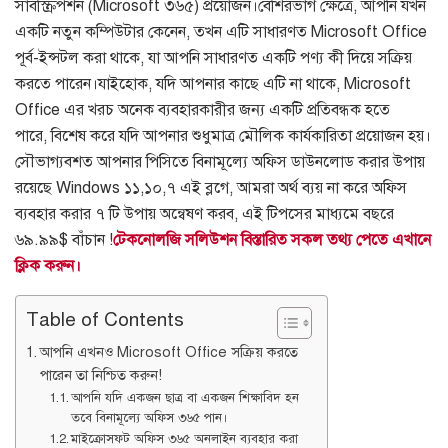
সাবস্ক্রিপশন (Microsoft ৩৬৫) প্রয়োজন।
বেশিরভাগ ক্ষেত্রে, আপনি যখন
একটি নতুন কম্পিউটার কেনেন,
তখন এটি সাধারণত Microsoft Office
পূর্ব-ইন্সটল করা থাকে,
যা আপনি সাধারণত একটি পণ্য কী দিয়ে সক্রিয়
করতে পারেন।
যাইহোক, যদি আপনার কাছে এটি না থাকে, Microsoft
Office এর খরচ অনেক ব্যবহারকারীর জন্য একটি প্রতিবন্ধক হতে
পারে,
বিশেষ করে যদি আপনার শুধুমাত্র মৌলিক কার্যকারিতা প্রয়োজন হয়।
সৌভাগ্যবশত আপনার পিসিতে বিনামূল্যে অফিস ডাউনলোড করার উপায়
রয়েছে Windows ১১,১০,৭ এই ব্লগে,
আমরা অর্থ ব্যয় না করে অফিস
ব্যবহার করার ৭ টি উপায় অন্বেষণ করব, এই টিপসের মাধ্যমে বছরে
৬৯.৯৯$ বাঁচান !
টেকনোলজি সলিউশন বিস্তারিত সকল তথ্য পেতে এখানে
ক্লিক করুন।
Table of Contents
আপনি এখনও Microsoft Office সক্রিয় করতে
পারেন তা নিশ্চিত করুন!
আপনি যদি একজন ছাত্র বা একজন শিক্ষাবিদ হন
তবে বিনামূল্যে অফিস ৩৬৫ পান।
মাইক্রোসফট অফিস ৩৬৫ অনলাইন ব্যবহার করা