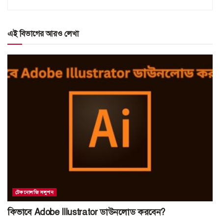
এই বিভাগের আরও লেখা
টেকনোলজি সলুশন
কিভাবে Adobe Illustrator ডাউনলোড করবেন?