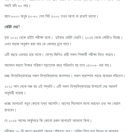
সবাই যদি ৬০ পায়।
মানে
৮০০০ মানুষ ৫০-৮০ পেল সিট ৫০০০ তখন আশা না রাখাই ভালো।
মেরিট
দেয়
?
হ্যা ২০২১ থেকে দুইটা পরীক্ষা হলো। দুইবার মেরিট দেয়নি। ২০২৪ থেকে মেরিটও দিচ্ছে।
এখন সহজে অনুমান করা যায় কে কোথায় চান্স পাবে।
এটি বছরে একবার হয়ে থাকে। যোগ্য জিপিএ ধারী সকল শিক্ষার্থী পরীক্ষা দিতে পারবে।
আবেদন করতে টাকার পরিমাণ প্রত্যেক বছর পরিবর্তন হয় তবে ১৫০০+- ধরা যায়।
গুচ্ছ বিশ্ববিদ্যালয়ের সকল বিশ্ববিদ্যালয় মানসম্মত। সকল ক্যাম্পাস পড়ার মনোরম পরিবেশ।
২০২১ সাল থেকে শুরু হয় এই পদ্ধতি। এটি সকল বিশ্ববিদ্যালয়ের উপাচার্য দের পরামর্শ
অনুযায়ী হয়েছে।
গুচ্ছে আপডেট নতুন কোনো তথ্য আসেনি। আগের সিলেবাস ফলো করবেন এবং সব খেয়াল
রাখবেন।
যে ২০২৫ সালের সার্কুলারে কি কোনো রকম আপডেট আসলো কিনা।
পরীক্ষার ৩০ মি আগে অবশ্যই কেন্দ্রে পৌছাতে হবে। পেন্সিল দিয়ে দাগ দিবেন না আপনার