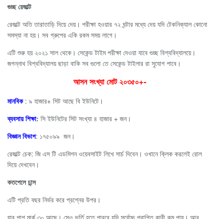
গুচ্ছ
রেজাল্ট
রেজাল্ট অতি তারাতাড়ি দিয়ে দেয়। পরীক্ষা হওয়ার ৭২ ঘন্টার মধ্যে দেয় যদি টেকনিক্যাল কোনো
সমস্যা না হয়। সব গ্রুপের একি রকম সময় লাগে।
এটি শুরু হয় ২০২১ সাল থেকে। সেকেন্ড টাইম পরীক্ষা দেওয়া যাবে গুচ্ছ বিশ্ববিদ্যালয়ে।
জগন্নাথ বিশ্ববিদ্যালয় ছাড়া বাকি সব গুলো তে সেকেন্ড টাইলার রা সুযোগ পাবে।
আসন সংখ্যা মোট ২০৩৫০+-
মানবিক
: ৯ হাজার+ সিট আছে বি ইউনিটে।
ব্যবসায় শিক্ষা
:
সি ইউনিটের সিট সংখ্যা ৪ হাজার + জন।
বিজ্ঞান বিভাগ
: ১৭৫০৯৯ জন।
রেজাল্ট চেক: জি এস টি এডমিশন ওয়েবসাইট লিখে সার্চ দিবেন। ওখানে ক্লিক করলেই রোল
দিয়ে দেখবেন।
কতপেলে চান্স
এটি প্রতি বছর নির্ভর করে প্রশ্নের উপর।
যার পাশ মার্ক ৩০ আছে। সেও ভর্তি হতে পারবে যদি সর্বোচ্চ প্রাপ্তি কারী কম পায়। আর