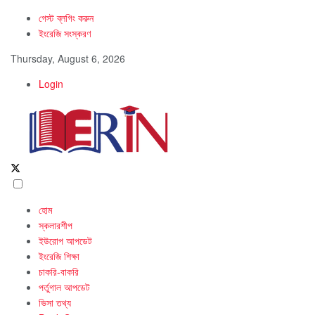
গেস্ট ব্লগিং করুন
ইংরেজি সংস্করণ
Thursday, August 6, 2026
Login
হোম
স্কলারশীপ
ইউরোপ আপডেট
ইংরেজি শিক্ষা
চাকরি-বাকরি
পর্তুগাল আপডেট
ভিসা তথ্য