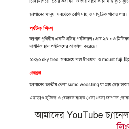
চিনি মিশিয়ে
তৈরি করা হয়
ও তার সাথে কাঁচা মাছ কুচি কু
জাপানের মানুষ
সবথেকে বেশি মাছ ও সামুদ্রিক খাবার খায়।
পর্যটক
শিল্প
জাপান পৃথিবীর একটি প্রসিদ্ধ পর্যটনস্থল। প্রায় ২৪
.
০৩ মিলিয়ন
দার্শনিক স্থান পর্যটকদের আকর্ষণ
করেছে ৷
tokyo sky tree
সবচেয়ে লম্বা টাওয়ার
ও
mount fuji
হি
খেলাধুলা
জাপানের জাতীয় খেলা
sumo weestling
যা প্রায় দেড় হা
এছাড়াও ফুটবল ও বেজবল নামক খেলা গুলো জাপানে লোকপ্
আমাদের YouTube চ্যানে
লি