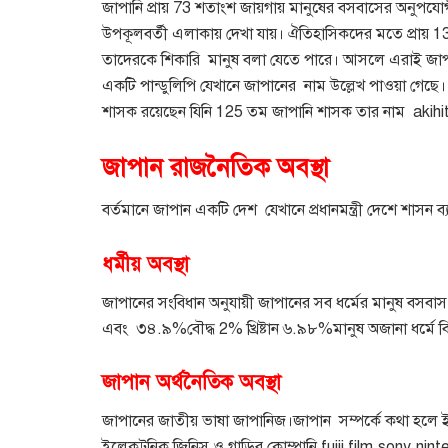
জাপানি প্রায়
73
শতাংশ জায়গায় মানুষের বসবাসের অনুপযো
উপকূলবর্তী এলাকায় দেখা যায়। ঐতিহাসিকদের মতে প্রায়
1
তাদেরকে শিকারি
মানুষ বলা যেতে পারে। আসলে এরাই জাপানি
একটি পান্ডুলিপি যেখানে জাপানের
নাম উল্লেখ পাওয়া গেছে
শাসক রয়েছেন যিনি
125
তম জাপানি শাসক তার নাম
akihi
জাপান রাজনৈতিক
অবস্থা
‌‌
বর্তমানে জাপান একটি দেশ
যেখানে প্রধানমন্ত্রী দেশে শাস
ধর্মীয়
অবস্থা
জাপানের সংবিধান অনুযায়ী জাপানের সব ধর্মের মানুষ বসব
এবং
৩৪
.
৯
%
বৌদ্ধ
2%
খ্রিষ্টান ৬
.
৯৮
%
মানুষ অজানা ধর্মে বি
জাপান অর্থনৈতিক
অবস্থা
জাপানের জাতীয় ভাষা জাপানিজ।জাপান
সম্পর্কে কথা হলে 
ইলেকট্রনিক জিনিস ও গাড়ির কোম্পানি
fujji film.sony.nin