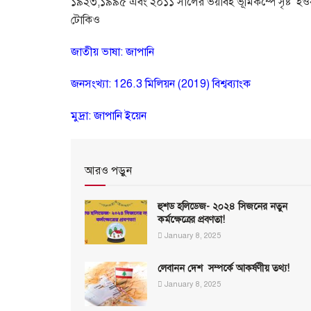
১৯২৩
,
১৯৯৫ এবং ২০১১ সালের ভয়াবহ ভূমিকম্পে সৃষ্ট
হওয
টোকিও
জাতীয় ভাষা: জাপানি
জনসংখ্যা: 126.3 মিলিয়ন (2019) বিশ্বব্যাংক
মুদ্রা: জাপানি ইয়েন
আরও পড়ুন
হুশড হলিডেজ- ২০২৪ সিজনের নতুন
কর্মক্ষেত্রের প্রবণতা!
January 8, 2025
লেবানন দেশ সম্পর্কে আকর্ষণীয় তথ্য!
January 8, 2025