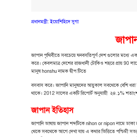
প্রধানমন্ত্রী: ইয়োশিহিদে সুগা
জাপা
জাপান পৃথিবীতে সবচেয়ে ঘনবসতিপূর্ণ দেশ গুলোর মধ্যে একট
করে। কেবলমাত্র দেশের রাজধানী টোকিও শহরে প্রায়
90
লাখ
মানুষ
honshu
নামক দ্বীপ টিতে
বসবাস করে। জাপানি মানুষদের আয়ুকাল সবথেকে বেশি ধরা হ
থাকে।
2012
সালের একটি রিপোর্ট অনুযায়ী
২৪
.
১
%
শতাংশ
জাপান ইতিহাস
জাপানি ভাষায় জাপান শব্দটিকে
nihon or nipon
নামে ডাকা 
থেকে সবথেকে আগে দেখা যায় এ কথার ভিত্তিতে পশ্চিমী সভ্