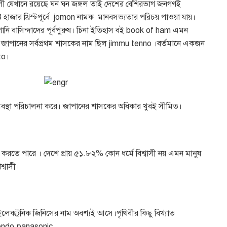
গী যেখানে রয়েছে ঘন ঘন জঙ্গল তাই দেশের বেশিরভাগ জনগণই
3
হাজার খ্রিস্টপূর্বে
jomon
নামক
মানবসভ্যতার পরিচয় পাওয়া যায়।
 বাসিন্দাদের পূর্বপুরুষ। চিনা ইতিহাস বই
book of ham
এমন
। জাপানের সর্বপ্রথম শাসকের নাম ছিল
jimmu tenno
।
বর্তমানে একজন
to
।
ন ব্যবস্থা পরিচালনা করে। জাপানের শাসকের অধিকার খুবই সীমিত।
াস করতে পারে
।
দেশে প্রায় ৫১
.
৮২
%
কোন ধর্মে বিশ্বাসী নয় এমন মানুষ
শ্বাসী।
ইলেকট্রনিক জিনিসের নাম অবশ্যই আসে।পৃথিবীর কিছু বিখ্যাত
tendo.panasonic.