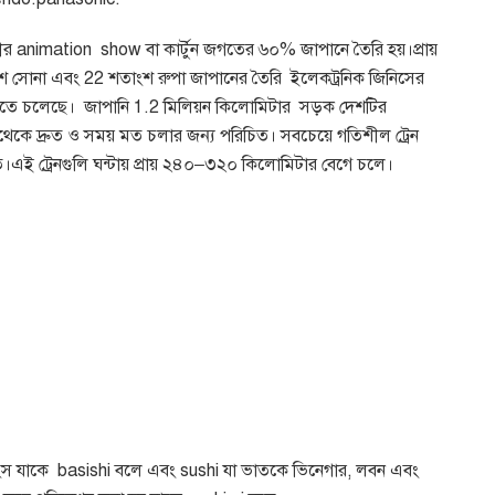
ীর
animation
show
বা কার্টুন জগতের ৬০
%
জাপানে তৈরি হয়।প্রায়
শ সোনা এবং
22
শতাংশ রুপা জাপানের তৈরি
ইলেকট্রনিক জিনিসের
রতে চলেছে।
জাপানি
1.2
মিলিয়ন কিলোমিটার
সড়ক দেশটির
বথেকে দ্রুত ও সময় মত চলার জন্য পরিচিত। সবচেয়ে গতিশীল ট্রেন
এই ট্রেনগুলি ঘন্টায় প্রায় ২৪০
–
৩২০ কিলোমিটার বেগে চলে।
ংস যাকে
basishi
বলে এবং
sushi
যা ভাতকে ভিনেগার
,
লবন এবং