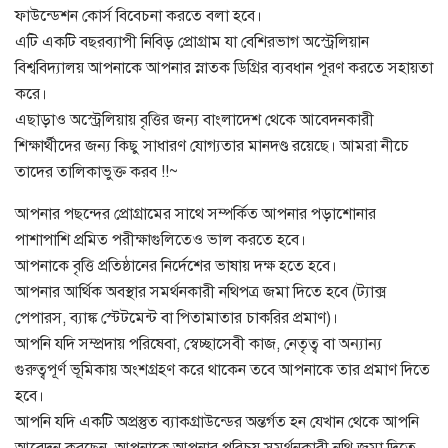
ফাউন্ডেশন কোর্স বিবেচনা করতে বলা হবে।
এটি একটি বছরব্যাপী নিবিড় প্রোগ্রাম যা বেশিরভাগ অস্ট্রেলিয়ান
বিশ্ববিদ্যালয় আপনাকে আপনার স্নাতক ডিগ্রির ব্যবধান পূরণ করতে সহায়তা
করে।
এছাড়াও অস্ট্রেলিয়ায় বৃত্তির জন্য বাংলাদেশ থেকে আবেদনকারী
শিক্ষার্থীদের জন্য কিছু সাধারণ যোগ্যতার মানদণ্ড রয়েছে। আমরা নীচে
তাদের তালিকাভুক্ত করব !!~
আপনার পছন্দের প্রোগ্রামের সাথে সম্পর্কিত আপনার পড়াশোনার
পাশাপাশি প্রমিত পরীক্ষাগুলিতেও ভাল করতে হবে।
আপনাকে বৃত্তি প্রতিষ্ঠানের নির্দেশের ভাষায় দক্ষ হতে হবে।
আপনার আর্থিক অবস্থার সমর্থনকারী নথিপত্র জমা দিতে হবে (ট্যাক্স
পেপারস, ব্যাঙ্ক স্টেটমেন্ট বা পিতামাতার চাকরির প্রমাণ)।
আপনি যদি সম্প্রদায় পরিষেবা, স্বেচ্ছাসেবী কাজ, নেতৃত্ব বা অন্যান্য
গুরুত্বপূর্ণ ভূমিকায় অংশগ্রহণ করে থাকেন তবে আপনাকে তার প্রমাণ দিতে
হবে।
আপনি যদি একটি অপ্রস্তুত ব্যাকগ্রাউন্ডের অন্তর্গত হন যেখান থেকে আপনি