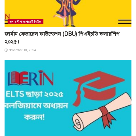
স্কলারশীপ আপডেট নিউজ
জার্মান ফেডারেল ফাউন্ডেশন (DBU) পিএইচডি স্কলারশিপ
২০২৫।
November 18, 2024