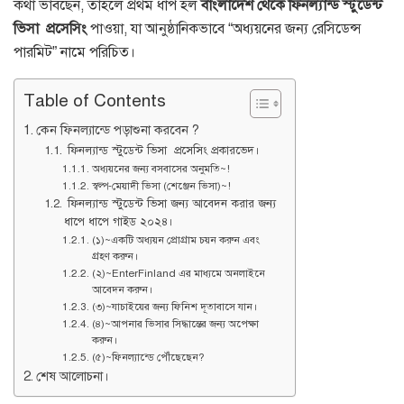
কথা ভাবছেন, তাহলে প্রথম ধাপ হল
বাংলাদেশ থেকে ফিনল্যান্ড স্টুডেন্ট
ভিসা প্রসেসিং
পাওয়া, যা আনুষ্ঠানিকভাবে “অধ্যয়নের জন্য রেসিডেন্স
পারমিট” নামে পরিচিত।
Table of Contents
কেন ফিনল্যান্ডে পড়াশুনা করবেন ?
ফিনল্যান্ড স্টুডেন্ট ভিসা প্রসেসিং প্রকারভেদ।
অধ্যয়নের জন্য বসবাসের অনুমতি~!
স্বল্প-মেয়াদী ভিসা (শেঞ্জেন ভিসা)~!
ফিনল্যান্ড স্টুডেন্ট ভিসা জন্য আবেদন করার জন্য
ধাপে ধাপে গাইড ২০২৪।
(১)~একটি অধ্যয়ন প্রোগ্রাম চয়ন করুন এবং
গ্রহণ করুন।
(২)~EnterFinland এর মাধ্যমে অনলাইনে
আবেদন করুন।
(৩)~যাচাইয়ের জন্য ফিনিশ দূতাবাসে যান।
(৪)~আপনার ভিসার সিদ্ধান্তের জন্য অপেক্ষা
করুন।
(৫)~ফিনল্যান্ডে পৌঁছেছেন?
শেষ আলোচনা।