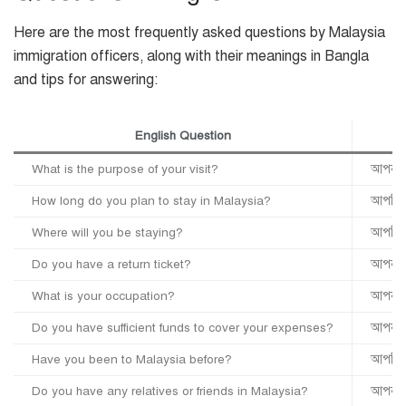
Here are the most frequently asked questions by Malaysia
immigration officers, along with their meanings in Bangla
and tips for answering:
English Question
What is the purpose of your visit?
আপনার ভ
How long do you plan to stay in Malaysia?
আপনি ম
Where will you be staying?
আপনি 
Do you have a return ticket?
আপনার
What is your occupation?
আপনার
Do you have sufficient funds to cover your expenses?
আপনার 
Have you been to Malaysia before?
আপনি ক
Do you have any relatives or friends in Malaysia?
আপনার ক