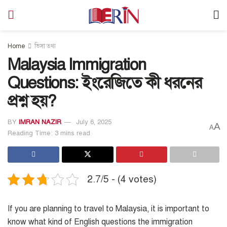
Home
ভিসা তথ্য
Malaysia Immigration
Questions: ইংরেজিতে কী ধরনের
প্রশ্ন হয়?
BY
IMRAN NAZIR
July 6, 2025
A
A
Reading Time: 3 mins read
2.7/5 - (4 votes)
If you are planning to travel to Malaysia, it is important to
know what kind of English questions the immigration