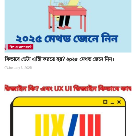
স্কিল ডেভেলপমেন্ট
কিভাবে ডেটা এন্ট্রি করতে হয়? ২০২৫ মেথড জেনে নিন।
January 3, 2025