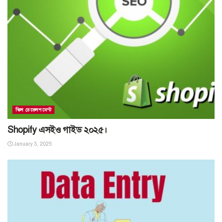
স্কিল ডেভেলপমেন্ট
Shopify এসইও গাইড ২০২৫।
January 3, 2025