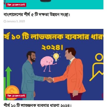
স্কিল ডেভেলপমেন্ট
বাংলাদেশের শীর্ষ ৫ টি দক্ষতা উন্নয়ন সংস্থা।
January 3, 2025
স্কিল ডেভেলপমেন্ট
শীর্ষ ১০ টি লাভজনক ব্যবসার ধারণা ২০২৪।