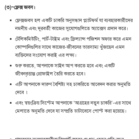
(৩)~ফ্লেক্স জবস।
ফ্লেক্সজবস হল একটি চাকরি অনুসন্ধান প্ল্যাটফর্ম যা ব্যবহারকারীদের
নমনীয় এবং দূরবর্তী কাজের সুযোগগুলিতে অ্যাক্সেস প্রদান করে।
টেলিকমিউটিং, পার্ট-টাইম এবং ফ্রিল্যান্স পজিশন অফার করে এমন
কোম্পানিগুলির সাথে কাজের-জীবনের ভারসাম্য খুঁজছেন এমন
ব্যক্তিদের সংযোগ করাই এর লক্ষ্য।
শুরু করতে, আপনাকে সাইন আপ করতে হবে এবং একটি
জীবনবৃত্তান্ত প্রোফাইল তৈরি করতে হবে ৷
এটি আপনাকে দারুণ বৈশিষ্ট্য সহ চাকরিতে আবেদন করার অনুমতি
দেবে ৷
এবং স্বয়ংক্রিয় সিস্টেম আপনাকে ‘আগ্রহের নতুন চাকরি’-এর সাথে
মেলাতে অনুমতি দেবে যা সম্প্রতি ডাটাবেসে পোস্ট করা হয়েছে।