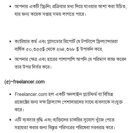
আপনার একটি স্ক্রিনিং প্রক্রিয়ার মধ্য দিয়ে যাওয়ার আশা করা উচিত,
যার জন্য কয়েক সপ্তাহ সময় লাগতে পারে।
ক্যারিয়ার কর্ম এবং গ্লাসডোর রিপোর্ট যে টপটালে ফ্রিল্যান্সাররা
বার্ষিক ৫০,৩৫৫$ থেকে ২৬৪,৩৬৮ $ উপার্জন করে,
আপনার ক্ষেত্র এবং হারের পাশাপাশি আপনি যে পরিমাণ কাজ করেন
তার উপর নির্ভর করে।
(৫)~freelancer.com
Freelancer.com হল একটি অনলাইন প্ল্যাটফর্ম যা বিভিন্ন
প্রজেক্টের জন্য দক্ষ ফ্রিল্যান্স পেশাদারদের সাথে ব্যবসাকে সংযুক্ত
করে।
এটি ব্যবসার বৃদ্ধি এবং ব্যক্তিদের চাকরির সুযোগ খুঁজে পেতে
সহায়তা করার জন্য বিস্তৃত পরিসরের পরিষেবা সরবরাহ করে।