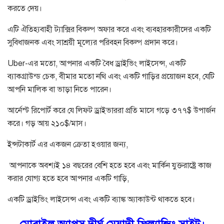
করতে দেয়।
এটি ঐতিহ্যবাহী ট্যাক্সির বিকল্প অফার করে এবং ব্যবহারকারীদের একটি
সুবিধাজনক এবং সাশ্রয়ী মূল্যের পরিবহন বিকল্প প্রদান করে।
Uber-এর মতো, আপনার একটি বৈধ ড্রাইভিং লাইসেন্স, একটি
ব্যাকগ্রাউন্ড চেক, বীমার মতো নথি এবং একটি গাড়ির প্রয়োজন হবে, যেটি
আপনি মালিক বা ভাড়া নিতে পারেন।
আর্নেস্ট রিপোর্ট করে যে লিফট ড্রাইভাররা প্রতি মাসে গড়ে ৩৭৭$ উপার্জন
করে। গড় আয় ২১০$/মাস।
ইন্সটাকার্ট এর একজন ক্রেতা হওয়ার জন্য,
আপনাকে অবশ্যই ১৪ বছরের বেশি হতে হবে এবং মার্কিন যুক্তরাষ্ট্রে কাজ
করার যোগ্য হতে হবে আপনার একটি গাড়ি,
একটি ড্রাইভিং লাইসেন্স এবং একটি ব্যাঙ্ক অ্যাকাউন্ট থাকতে হবে।