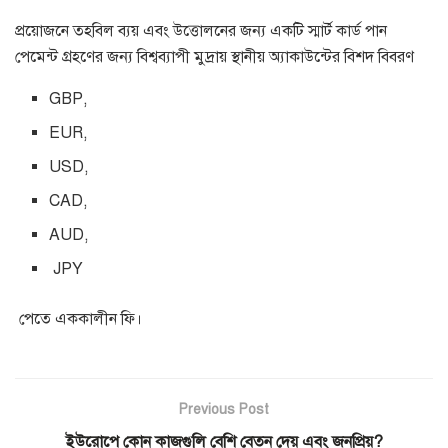
প্রয়োজনে তহবিল ব্যয় এবং উত্তোলনের জন্য একটি স্মার্ট কার্ড পান
পেমেন্ট গ্রহণের জন্য বিশ্বব্যাপী মুদ্রায় স্থানীয় অ্যাকাউন্টের বিশদ বিবরণ
GBP,
EUR,
USD,
CAD,
AUD,
JPY
পেতে এককালীন ফি।
Previous Post
ইউরোপে কোন কাজগুলি বেশি বেতন দেয় এবং জনপ্রিয়?