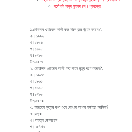
সর্বোপরি মানুষ মুহম্মদ (স.) প্রবন্ধের
১.মোহাম্মদ ওয়াজেদ আলী কত সালে জন্ম গ্রহন করেন?.
ক। ১৯৯৬
খ।১৮৯৬
গ।১৬৯৮
ঘ।১৭৯৬
উত্তর :খ
২. মোহাম্মদ ওয়াজেদ আলী কত সালে মৃত্যু বরণ করেন?.
ক। ১৯৩৫
খ।১৮৩৫
গ।১৬৯৮
ঘ।১৭৯৬
উত্তর :ক
৩. হযরতের মৃত্যুর কথা শুনে কোথায় আধার ঘনাইয়া আসিল?
ক।মক্কা
খ।বায়তুল মোকাররম
গ। মদিনায়