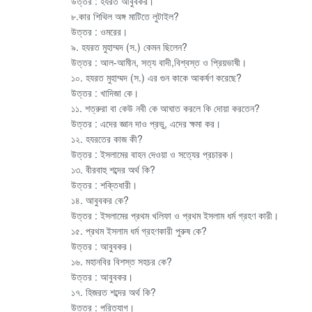
উত্তর : হযরত আবুবকর।
৮.কার শিথিল অঙ্গ মাটিতে লুটাইল?
উত্তর : ওমরের।
৯. হযরত মুহাম্মদ (স.) কেমন ছিলেন?
উত্তর : আল-আমীন, সত্য বাদী,বিশ্বস্ত ও প্রিয়ভাষী।
১০. হযরত মুহাম্মদ (স.) এর গুন কাকে আকর্ষণ করেছে?
উত্তর : খাদিজা কে।
১১. শত্রুরা বা কেউ নবী কে আঘাত করলে কি দোয়া করতেন?
উত্তর : এদের জ্ঞান দাও প্রভু, এদের ক্ষমা কর।
১২. হযরতের কাজ কী?
উত্তর : ইসলামের বাহন দেওয়া ও সত্যের প্রচারক।
১৩. বীরবাহু শব্দের অর্থ কি?
উত্তর : শক্তিধারী।
১৪. আবুবকর কে?
উত্তর : ইসলামের প্রথম খলিফা ও প্রথম ইসলাম ধর্ম গ্রহণ কারী।
১৫. প্রথম ইসলাম ধর্ম গ্রহণকারী পুরুষ কে?
উত্তর : আবুবকর।
১৬. মহানবির বিশস্ত সহচর কে?
উত্তর : আবুবকর।
১৭. হিজরত শব্দের অর্থ কি?
উত্তর : পরিত্যাগ।