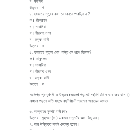
ঘ।মসজিদ
উত্তর : গ
৪. হযরতের মৃত্যুর কথা কে মানতে পারছিল না?
ক। জীব্রাইল
খ। সাহাবিরা
গ। বীরবাহু ওমর
ঘ। মক্কা বাসী
উত্তর : গ
৫. হযরতের মৃত্যুর শেষ পর্যন্ত কে পাশে ছিলেন?
ক। আবুবকর
খ। সাহাবিরা
গ। বীরবাহু ওমর
ঘ। মক্কা বাসী
উত্তর : ক
সংকিপ্ত প্রশ্নাবলী ও উত্তর (এগুলো পড়লেই বহুনির্বাচনি কাভার হয়ে যাবে।)
এগুলো পড়লে অতি সহজে বহুনির্বাচনি প্রশ্নো আয়ত্ত্বে আসবে।
৬. আল্লাহর সুস্পষ্ট বানী কি?
উত্তর : মুহাম্মদ (স.) একজন রাসূল বৈ আর কিছু নন।
৭. কার উক্তিতে সবাই চৈতন্য হলেন।