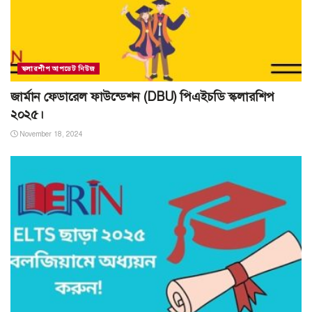
স্কলারশীপ আপডেট নিউজ
জার্মান ফেডারেল ফাউন্ডেশন (DBU) পিএইচডি স্কলারশিপ
২০২৫।
November 18, 2024