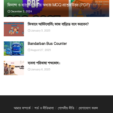
ফিনান্স ও ব্যাংকিং দ্বিতীয় অধ্যায় MCQ প্রশ্নের উত্তর (PDF)
December 2, 2024
কিভাবে আউটসোর্সিং কাজ বাড়িতে বসে করবেন?
January 5, 2025
Bandarban Bus Counter
August 27, 2025
ব্যবসা পরিভাষা শব্দকোষ।
January 6, 2025
আমার সম্পর্কে
শর্ত ও নীতিমালা
গোপনীয় নীতি
যোগাযোগ করুন