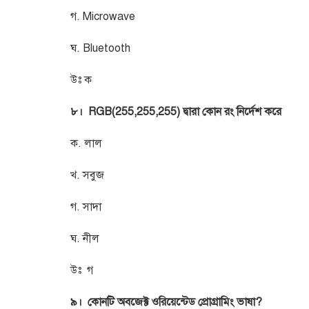
গ. Microwave
ঘ. Bluetooth
উঃ ক
৮। RGB(255,255,255) দ্বারা কোন রং নির্দেশ করে
ক. লাল
খ. সবুজ
গ. সাদা
ঘ. নীল
উঃ গ
৯। কোনটি অবজেক্ট ওরিয়েন্টেড প্রোগ্রামিং ভাষা?