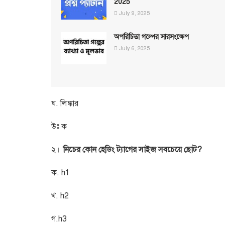
2025
July 9, 2025
অপরিচিতা গল্পের সারসংক্ষেপ
July 6, 2025
ঘ. লিঙ্কার
উঃ ক
২
। নিচের কোন হেডিং ট্যাগের সাইজ সবচেয়ে ছোট?
ক. h1
খ. h2
গ.h3