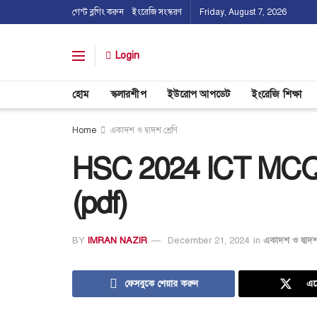
গেস্ট ব্লগিং করুন
ইংরেজি সংস্করণ
Friday, August 7, 2026
Login
হোম
স্কলারশীপ
ইউরোপ আপডেট
ইংরেজি শিক্ষা
Home
একাদশ ও দ্বাদশ শ্রেণি
HSC 2024 ICT MCQ 
(pdf)
BY
IMRAN NAZIR
December 21, 2024
in
একাদশ ও দ্বাদশ 
ফেসবুকে শেয়ার করুন
এক