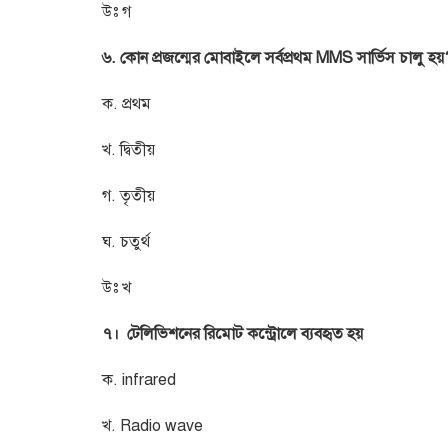
উঃ গ
৬. কোন প্রজন্মের মোবাইলে সর্বপ্রথম MMS সার্ভিস চালু হয়
ক. প্রথম
খ. দ্বিতীয়
গ. তৃতীয়
ঘ. চতুর্থ
উঃ খ
৭। টেলিভিশনের রিমোট কন্ট্রোলে ব্যবহৃত হয়
ক. infrared
খ. Radio wave