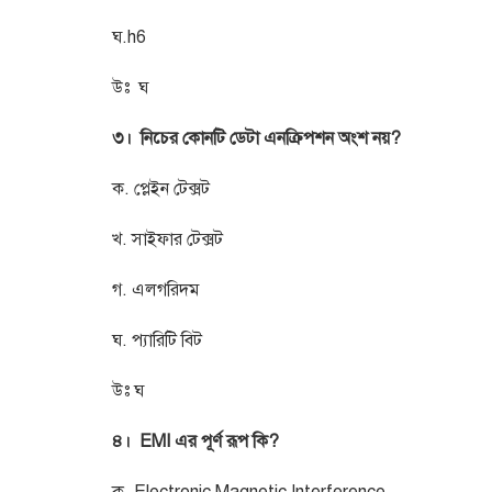
ঘ.h6
উঃ ঘ
৩। নিচের কোনটি ডেটা এনক্রিপশন অংশ নয়?
ক. প্লেইন টেক্সট
খ. সাইফার টেক্সট
গ. এলগরিদম
ঘ. প্যারিটি বিট
উঃ ঘ
৪। EMI এর পূর্ণ রূপ কি?