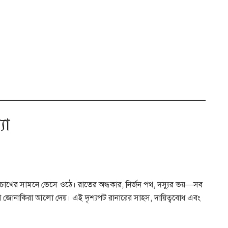
যা
োখের সামনে ভেসে ওঠে। রাতের অন্ধকার, নির্জন পথ, দস্যুর ভয়—সব
শে জোনাকিরা আলো দেয়। এই দৃশ্যপট রানারের সাহস, দায়িত্ববোধ এবং