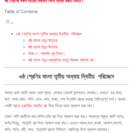
ষষ্ঠ শ্রেণির সকল বইয়ের সমাধান পেতে ক্লিক করুন এখানে।
Table of Contents
৬ষ্ঠ শ্রেণির বাংলা তৃতীয় অধ্যায় দ্বিতীয় পরিচ্ছেদ
ষষ্ঠ বাংলা নতুন উত্তর:
ষষ্ঠ বাংলা নতুন উত্তর:
কাজ-৭ : সমার্থক শব্দ লিখা।
ষষ্ঠ বাংলা নতুন প্রাকৃতিক বস্তু বিষয়ক সমার্থক শব্দ :
৬ষ্ঠ শ্রেণির বাংলা তৃতীয় অধ্যায় দ্বিতীয় পরিচ্ছেদ
আবার ছোট শব্দটি দ্বারা যেমন ক্ষুদ্র বোঝায় তেমনই কৃপনতাও বোঝায়। এভাবে বড়,মাথা,
হাত, পাকা,কাঁচা, পানি, চোখ, কান, পাকা, শেষ ইত্যাদি শব্দের রয়েছে বৈচিত্রপূর্ণ অর্থ। আবার
একটি
শব্দের একাধিক সমার্থক শব্দ
দিয়ে ভিন্ন ভাবে প্রকাশ করা যায়।
যেমন: পানি শব্দটিকে জল,সলিল,বারি শব্দ দিয়ে প্রকাশ করা যায়। অন্যত্র সমুদ্র শব্দটি সাগর,
অর্ণব,সিন্ধু, প্রভৃতি শব্দ দিয়ে প্রকাশ করা যায়। এভাবে আগুন,হাত,কন্যা, আকাশ,বাতাস,
পানি, পর্বত, নদী, সাপ, ইত্যাদি শব্দকে বিভিন্ন প্রতিশব্দ দিয়ে প্রকাশ করাযায়।