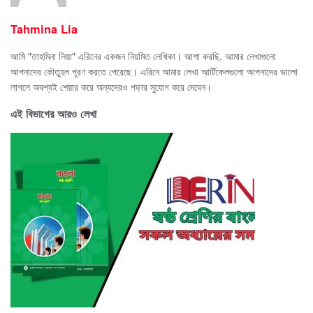
Tahmina Lia
আমি "তাহমিনা লিয়া" এরিনের একজন নিয়মিত লেখিকা। আশা করছি, আমার লেখাগুলো
আপনাদের কৌতুহল পূরণ করতে পেরেছে। এরিনে আমার লেখা আর্টিকেলগুলো আপনাদের ভালো
লাগলে অবশ্যই শেয়ার করে অন্যদেরও পড়ার সুযোগ করে দেবেন।
এই বিভাগের আরও লেখা