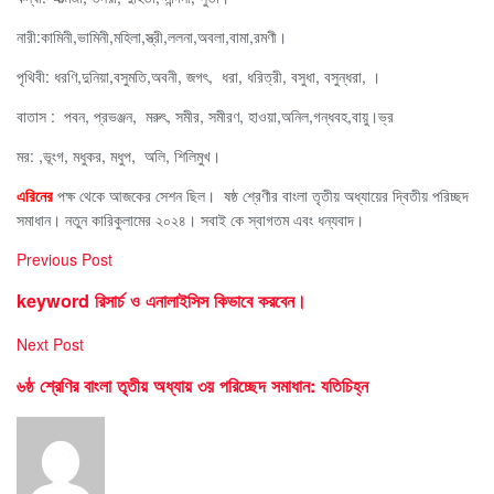
নারী:কামিনী,ভামিনী,মহিলা,স্ত্রী,ললনা,অবলা,বামা,রমণী।
পৃথিবী: ধরণি,দুনিয়া,বসুমতি,অবনী, জগৎ, ধরা, ধরিত্রী, বসুধা, বসুন্ধরা, ।
বাতাস : পবন, প্রভঞ্জন, মরুৎ, সমীর, সমীরণ, হাওয়া,অনিল,গন্ধবহ,বায়ু।
ভ্র
মর: ,ভূংগ, মধুকর, মধুপ, অলি, শিলিমুখ।
এরিনের
পক্ষ থেকে আজকের সেশন ছিল। ষষ্ঠ শ্রেণীর বাংলা তৃতীয় অধ্যায়ের দ্বিতীয় পরিচ্ছদ
সমাধান। নতুন কারিকুলামের ২০২৪। সবাই কে স্বাগতম এবং ধন্যবাদ।
Previous Post
keyword রিসার্চ ও এনালাইসিস কিভাবে করবেন।
Next Post
৬ষ্ঠ শ্রেণির বাংলা তৃতীয় অধ্যায় ৩য় পরিচ্ছেদ সমাধান: যতিচিহ্ন