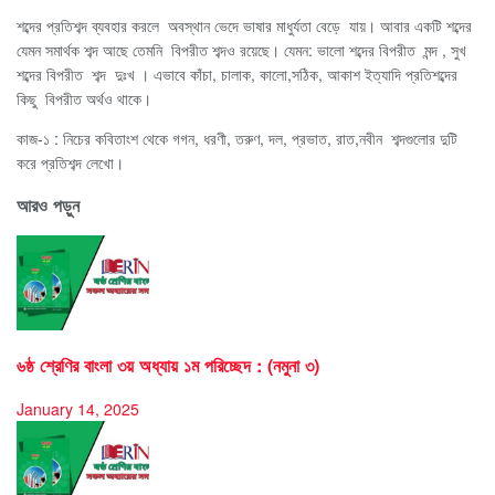
শব্দের প্রতিশব্দ ব্যবহার করলে অবস্থান ভেদে ভাষার মাধুর্যতা বেড়ে যায়। আবার একটি শব্দের
যেমন সমার্থক শব্দ আছে তেমনি বিপরীত শব্দও রয়েছে। যেমন: ভালো শব্দের বিপরীত মন্দ , সুখ
শব্দের বিপরীত শব্দ দুঃখ । এভাবে কাঁচা, চালাক, কালো,সঠিক, আকাশ ইত্যাদি প্রতিশব্দের
কিছু বিপরীত অর্থও থাকে।
কাজ-১ : নিচের কবিতাংশ থেকে গগন, ধরণী, তরুণ, দল, প্রভাত, রাত,নবীন শব্দগুলোর দুটি
করে প্রতিশব্দ লেখো।
আরও পড়ুন
৬ষ্ঠ শ্রেণির বাংলা ৩য় অধ্যায় ১ম পরিচ্ছেদ : (নমুনা ৩)
January 14, 2025