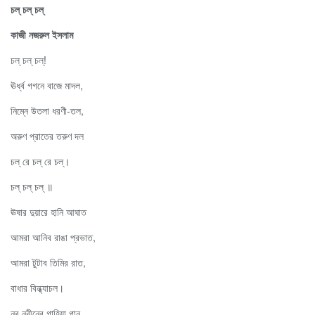
চল্ চল্ চল্
কাজী নজরুল ইসলাম
চল্ চল্ চল্!
ঊর্ধ্ব গগনে বাজে মাদল,
নিম্নে উতলা ধরণী-তল,
অরুণ প্রাতের তরুণ দল
চল্ রে চল্ রে চল্।
চল্ চল্ চল্ ॥
ঊষার দুয়ারে হানি আঘাত
আমরা আনিব রাঙা প্রভাত,
আমরা টুটাব তিমির রাত,
বাধার বিন্ধ্যাচল।
নব নবীনের গাহিয়া গান