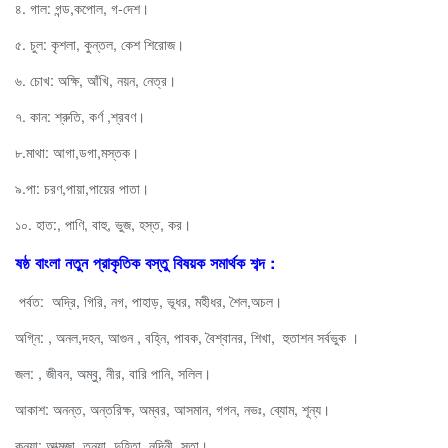
৪. গাল: গন্ড,কপোল, গ-দেশ।
৫. চুল: কৃশলা, কুন্তল, কেশ শিরোজ।
৬. চোখ: অক্ষি, আঁখি, নয়ন, নেত্র।
৭. কান: শ্রুতি, কর্ণ ,শ্রবণ।
৮.মাথা: আগা,ডগা,মস্তক।
৯.পা: চরণ,পায়া,পায়ের পাতা।
১০. হাত:, পাণি, বাহু, ভুজ, হস্ত, কর।
ষষ্ঠ বাংলা নতুন প্রাকৃতিক বস্তু বিষয়ক সমার্থক শব্দ :
পর্বত: অদ্রি, গিরি, নগ, পাহাড়, ভূধর, মহীধর, শৈল,অচল।
অগ্নি: , অনল,দহন, আগুন , বহ্নি, পাবক, বৈশ্বানর, শিখা, হুতাশন সর্বভুক ।
জল: , জীবন, অম্বু, নীর, বারি পানি, সলিল।
আকাশ: অনন্ত, অন্তরিক্ষ, অম্বর, আসমান, গগন, নভঃ, ব্যোম, শূন্য।
কন্যা: আত্মজা, তনয়া, দুহিতা, নন্দিনী, সুতা।