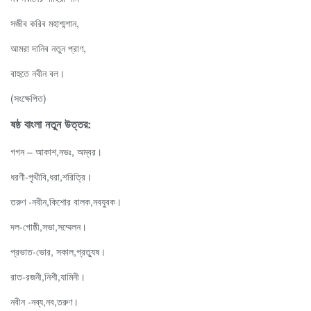
সজীব করিব মহাশ্মশান,
আমরা দানিব নতুন প্রাণ,
বাহুতে নবীন বল।
(সংক্ষেপিত)
ষষ্ঠ বাংলা নতুন উত্তর:
গগন – আকাশ,নভঃ, অম্বর।
ধরণী-পৃথীবি,ধরা,শরিত্রি।
তরুণ -নবীন,কিশোর বালক,নবযুবক।
দল-গোষ্ঠী,সভা,সম্মেলন।
প্রভাত-ভোর, সকাল,প্রত্যুষ।
রাত-রজনী,নিশী,যামিনী।
নবীন -নব্য,নব,তরুণ।