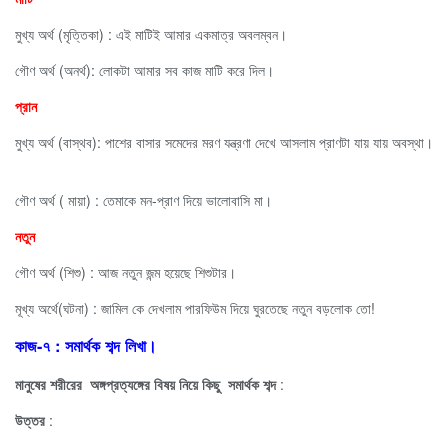
মুখ্য অর্থ (মৃত্তিকা) : এই মাটিই আমার একমাত্র অবলম্বন।
গৌণ অর্থ (অনর্থ): লোকটা আমার সব কাজ মাটি করে দিল।
প্রান
মুখ্য অর্থ (বাস্থব): পাশের বাসার সমেদের মরণ যন্ত্রণা দেখে আসলাম প্রাণটা যায় যায় অবস্থা।
গৌণ অর্থ ( মায়া) : তেমাকে মন-প্রাণ দিয়ে ভালোবাসি মা।
নতুন
গৌণ অর্থ (শিশু) : আজ নতুন জন্ম হয়েছে শিশুটার।
মূখ্য অর্থে(ঘটনা) : জামিল কে দেখলাম পারফিউম দিয়ে ঘুরতেছে নতুন বড়লোক তো!
কাজ-৭ : সমার্থক শব্দ লিখা।
মানুষের শরীরের অঙ্গপ্রত্যঙ্গের বিষয় নিয়ে কিছু সমার্থক শব্দ
:
উত্তর
: