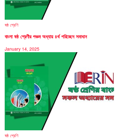
ষষ্ঠ শ্রেণি
বাংলা ষষ্ঠ শ্রেণীর পঞ্চম অধ্যায় ৪র্থ পরিচ্ছেদ সমাধান
January 14, 2025
ষষ্ঠ শ্রেণি