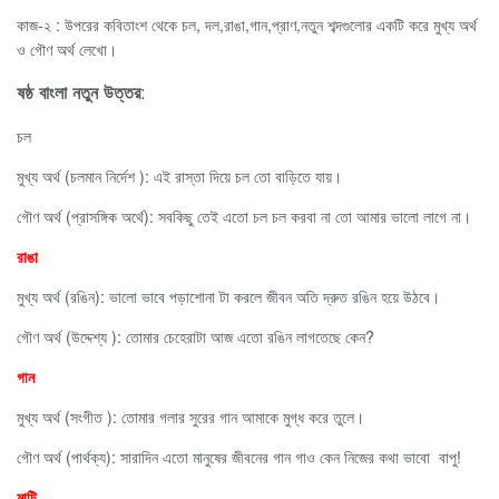
কাজ-২ : উপরের কবিতাংশ থেকে চল, দল,রাঙা,গান,প্রাণ,নতুন শব্দগুলোর একটি করে মুখ্য অর্থ
ও গৌণ অর্থ লেখো।
:
ষষ্ঠ বাংলা নতুন উত্তর
চল
মুখ্য অর্থ (চলমান নির্দেশ ): এই রাস্তা দিয়ে চল তো বাড়িতে যায়।
গৌণ অর্থ (প্রাসঙ্গিক অর্থে): সবকিছু তেই এতো চল চল করবা না তো আমার ভালো লাগে না।
রাঙা
মুখ্য অর্থ (রঙিন): ভালো ভাবে পড়াশোনা টা করলে জীবন অতি দ্রুত রঙিন হয়ে উঠবে।
গৌণ অর্থ (উদ্দেশ্য ): তোমার চেহেরাটা আজ এতো রঙিন লাগতেছে কেন?
গান
মুখ্য অর্থ (সংগীত ): তোমার গলার সুরের গান আমাকে মুগ্ধ করে তুলে।
গৌণ অর্থ (পার্থক্য): সারাদিন এতো মানুষের জীবনের গান গাও কেন নিজের কথা ভাবো বাপু!
মাটি