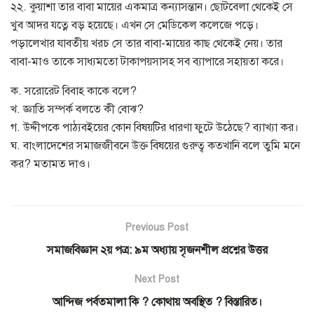
২২. কুয়াশা তার বাবা মায়ের একমাত্র কন্যাসন্তান। ছোটবেলা থেকেই সে
খুব আদর যত্নে বড় হয়েছে। এখন সে মেডিকেল কলেজে পড়ে।
পড়ালেখার যাবতীয় খরচ সে তার বাবা-মায়ের কাছ থেকেই নেয়। তার
বাবা-মাও তাকে সাধ্যমতো টাকাপয়সাসহ সব ব্যাপারে সহায়তা করে।
ক. সরোরেট বিবাহ কাকে বলে?
খ. জ্ঞাতি সম্পর্ক বলতে কী বোঝ?
গ. উদ্দীপকে পাঠ্যবইয়ের কোন বিষয়টির ধারণা ফুটে উঠেছে? ব্যাখ্যা কর।
ঘ. বাংলাদেশের সমাজজীবনে উক্ত বিষয়ের গুরুত্ব কতখানি বলে তুমি মনে
কর? মতামত দাও।
Previous Post
সমাজবিজ্ঞান ২য় পত্র: ৯ম অধ্যায় সৃজনশীল প্রশ্নের উত্তর
Next Post
আন্দিজ পর্বতমালা কি ? কোথায় অবস্থিত ? বিস্তারিত।