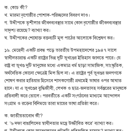
ক. কোচ কী?
খ. মারমা নৃগোষ্ঠীর পোশাক-পরিচ্ছদের বিবরণ দাও।
গ. উদ্দীপকে তৃশীলার জীবনব্যবস্থার সাথে কোন নৃগোষ্ঠীর জীবনব্যবস্থার
সাদৃশ্য রয়েছে? ব্যাখ্যা কর।
ঘ. উদ্দীপকের শেষোক্ত বক্তব্যটি মূল পাঠের আলোকে বিশ্লেষণ কর।
১৬. মেহেদী একটি প্রবন্ধ পড়ে ভারতীয় উপমহাদেশের ১৯৪৭ সালে
স্বাধীনতাপ্রাপ্ত একটি রাষ্ট্রের ভিন্ন দুটি ভূখণ্ডের ইতিহাস জানতে পারে। যে
রাষ্ট্র বা ভূখণ্ড দুটি মানুষের মধ্যে একমাত্র ধর্ম ছাড়া সামাজিক, সাংস্কৃতিক,
অর্থনৈতিক কোনো ক্ষেত্রেই মিল ছিল না। এ রাষ্ট্রের পূর্ব ভূখণ্ডর জনগণকে
শোষণ করার হাতিয়ার হিসেবে শাসকগোষ্ঠী প্রথমেই ভাষার ওপর আঘাত
হানে। যা এ ভূখণ্ডের বুদ্ধিজীবী, লেখক ও ছাত্র-জনতাসহ সর্বস্তরের মানুষকে
প্রতিবাদী করে তোলে। পরবর্তীতে একটি সংগঠনের মাধ্যমে আন্দোলন
সংগ্রাম ও রক্তের বিনিময়ে তারা মায়ের ভাষা প্রতিষ্ঠা করে।
ক. জাতীয়তাবোধ কী?
খ. ‘৬ দফা বাঙালিদের স্বাধীনতার মন্ত্রে উজ্জীবিত করে’ ব্যাখ্যা কর।
গ. উদ্দীপকে কোন আন্দোলনের পটভূমি প্রতিফলিত হয়েছে? ব্যাখ্যা কর।