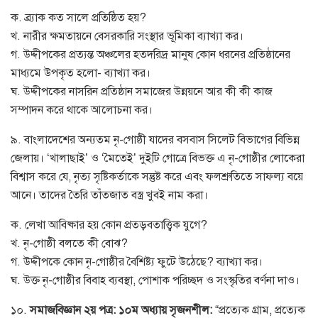
ক. ব্র্যাক কত সালে প্রতিষ্ঠিত হয়?
খ. নারীর ক্ষমতায়নে বেসরকারি সংস্থার ভূমিকা ব্যাখ্যা কর।
গ. উদ্দীপকের প্রত্যন্ত অঞ্চলের হতদরিদ্র মানুষ কোন ধরনের প্রতিষ্ঠানের
মাধ্যমে উপকৃত হলো- ব্যাখ্যা কর।
ঘ. উদ্দীপকের নাসরিন প্রতিষ্ঠান সমাজের উন্নয়নে আর কী কী কাজ
সম্পাদন করে থাকে আলোচনা কর।
৯. বাংলাদেশের অন্যতম নৃ-গোষ্ঠী যাদের বসবাস সিলেট বিভাগের বিভিন্ন
জেলায়। ‘খালাছাই’ ও ‘মৈতেই’ দুইটি গোত্রে বিভক্ত এ নৃ-গোষ্ঠীর লোকেরা
বিশ্বাস করে যে, নৃত্য সৃষ্টিকর্তাকে সন্তুষ্ট করে এবং ফলশ্রুতিতে সাফল্য বয়ে
আনে। তাদের তৈরি তাঁতজাত বস্ত্র খুবই নাম করা।
ক. লেখা আবিষ্কার হয় কোন প্রতড়বতাত্ত্বিক যুগে?
খ. নৃ-গোষ্ঠী বলতে কী বোঝ?
গ. উদ্দীপকে কোন নৃ-গোষ্ঠীর বৈশিষ্ট্য ফুটে উঠেছে? ব্যাখ্যা কর।
ঘ. উক্ত নৃ-গোষ্ঠীর বিবাহ ব্যবস্থা, পোশাক পরিচ্ছদ ও সংস্কৃতির বর্ণনা দাও।
১০.
সমাজবিজ্ঞান ২য় পত্র: ১০ম অধ্যায় সৃজনশীল:
“প্রত্যেক গ্রাম, প্রত্যেক