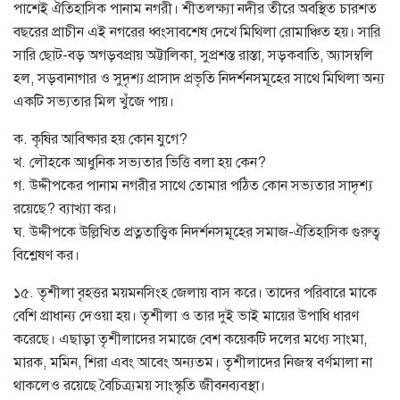
পাশেই ঐতিহাসিক পানাম নগরী। শীতলক্ষ্যা নদীর তীরে অবস্থিত চারশত
বছরের প্রাচীন এই নগরের ধ্বংসাবশেষ দেখে মিথিলা রোমাঞ্চিত হয়। সারি
সারি ছোট-বড় অগড়বপ্রায় অট্টালিকা, সুপ্রশস্ত রাস্তা, সড়কবাতি, অ্যাসম্বলি
হল, সড়বানাগার ও সুদৃশ্য প্রাসাদ প্রভৃতি নিদর্শনসমূহের সাথে মিথিলা অন্য
একটি সভ্যতার মিল খুঁজে পায়।
ক. কৃষির আবিষ্কার হয় কোন যুগে?
খ. লৌহকে আধুনিক সভ্যতার ভিত্তি বলা হয় কেন?
গ. উদ্দীপকের পানাম নগরীর সাথে তোমার পঠিত কোন সভ্যতার সাদৃশ্য
রয়েছে? ব্যাখ্যা কর।
ঘ. উদ্দীপকে উল্লিখিত প্রত্নতাত্ত্বিক নিদর্শনসমূহের সমাজ-ঐতিহাসিক গুরুত্ব
বিশ্লেষণ কর।
১৫. তৃশীলা বৃহত্তর ময়মনসিংহ জেলায় বাস করে। তাদের পরিবারে মাকে
বেশি প্রাধান্য দেওয়া হয়। তৃশীলা ও তার দুই ভাই মায়ের উপাধি ধারণ
করেছে। এছাড়া তৃশীলাদের সমাজে বেশ কয়েকটি দলের মধ্যে সাংমা,
মারক, মমিন, শিরা এবং আবেং অন্যতম। তৃশীলাদের নিজস্ব বর্ণমালা না
থাকলেও রয়েছে বৈচিত্র্যময় সাংস্কৃতি জীবনব্যবস্থা।