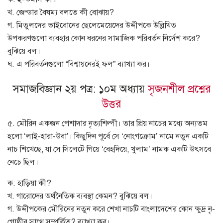
খ. জেন্ডার বৈষম্য বলতে কী বোঝায়?
গ. মিতুলদের ভাইবোনের ছেলেমেয়েদের উদ্দীপকে উল্লিখিত
উপকরণগুলো ব্যবহার কোন ধরনের সামাজিক পরিবর্তন নির্দেশ করে?
বুঝিয়ে বল।
ঘ. এ পরিবর্তনগুলো “বিশ্বায়নেরই ফল” ব্যাখ্যা কর।
সমাজবিজ্ঞান ২য় পত্র: ১০ম অধ্যায়
সৃজনশীল প্রশ্নের
উত্তর
৫. মৌরিন একজন পেশাদার নৃত্যশিল্পী। তার প্রিয় নাচের মধ্যে অন্যতম
হলো ‘লাই-হারা-উবা’। কিছুদিন পূর্বে সে ‘নোংগক্রোম’ নামে নতুন একটি
নাচ শিখেছে, যা সে সিলেটে গিয়ে ‘বেহদিয়ে, খুলাম’ নামক একটি উৎসবে
নেচে ছিল।
ক. হাড়িয়া কী?
খ. গারোদের অর্থনৈতিক ব্যবস্থা কেমন? বুঝিয়ে বল।
গ. উদ্দীপকের মৌরিনের নতুন করে শেখা নাচটি বাংলাদেশের কোন ক্ষুদ্র নৃ-
গোষ্ঠীর সাথে সম্পর্কিত? ব্যাখ্যা কর।