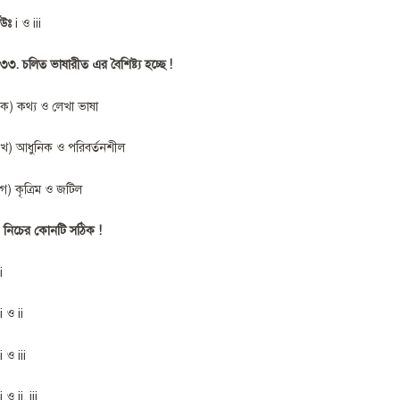
উঃ
i ও iii
৩৩. চলিত ভাষারীত এর বৈশিষ্ট্য হচ্ছে !
ক) কথ্য ও লেখা ভাষা
খ) আধুনিক ও পরিবর্তনশীল
গ) কৃত্রিম ও জটিল
নিচের কোনটি সঠিক !
i
i ও ii
i ও iii
i ও ii, iii