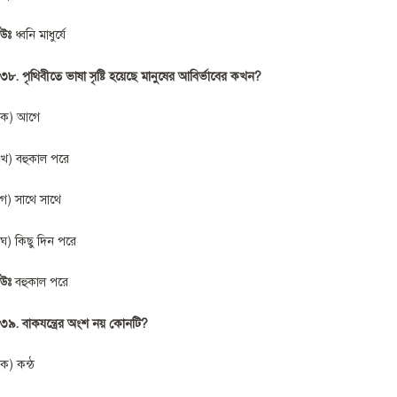
উঃ
ধ্বনি মাধুর্যে
৩৮. পৃথিবীতে ভাষা সৃষ্টি হয়েছে মানুষের আবির্ভাবের কখন?
ক) আগে
খ) বহুকাল পরে
গ) সাথে সাথে
ঘ) কিছু দিন পরে
উঃ
বহুকাল পরে
৩৯. বাকযন্ত্রের অংশ নয় কোনটি?
ক) কন্ঠ