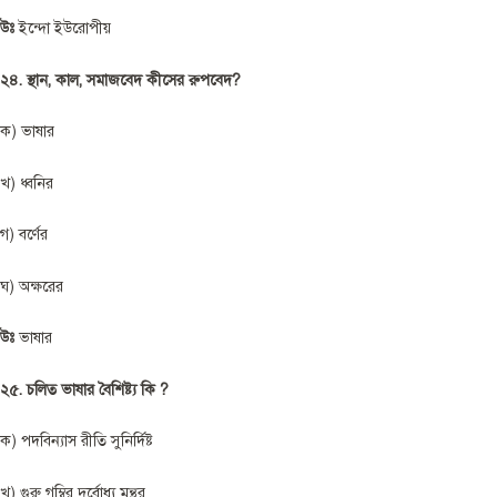
উঃ
ইন্দো ইউরোপীয়
২৪. স্থান, কাল, সমাজবেদ কীসের রুপবেদ?
ক) ভাষার
খ) ধ্বনির
গ) বর্ণের
ঘ) অক্ষরের
উঃ
ভাষার
২৫. চলিত ভাষার বৈশিষ্ট্য কি ?
ক) পদবিন্যাস রীতি সুনির্দিষ্ট
খ) গুরু গম্বির দুর্বোধ্য মন্থর