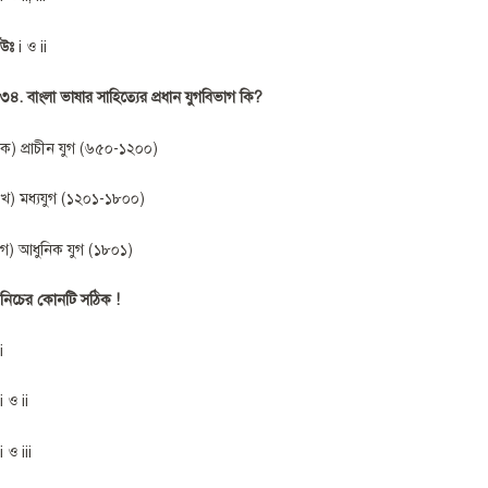
উঃ
i ও ii
৩৪. বাংলা ভাষার সাহিত্যের প্রধান যুগবিভাগ কি?
ক) প্রাচীন যুগ (৬৫০-১২০০)
খ) মধ্যযুগ (১২০১-১৮০০)
গ) আধুনিক যুগ (১৮০১)
নিচের কোনটি সঠিক !
i
i ও ii
i ও iii