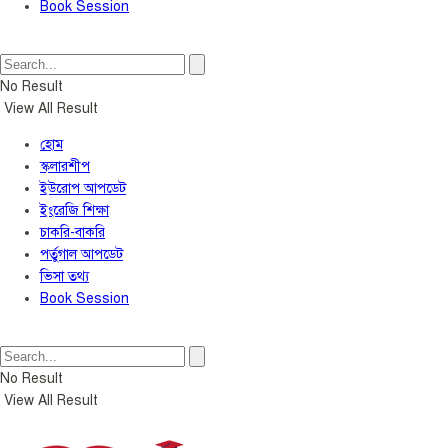
Book Session
No Result
View All Result
হোম
স্কলারশীপ
ইউরোপ আপডেট
ইংরেজি শিক্ষা
চাকরি-বাকরি
পর্তুগাল আপডেট
ভিসা তথ্য
Book Session
No Result
View All Result