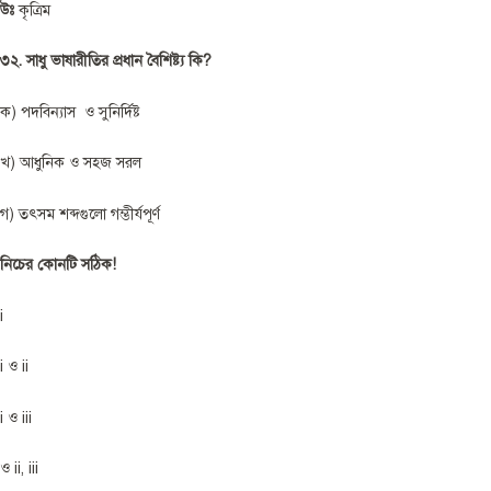
উঃ
কৃত্রিম
৩২. সাধু ভাষারীতির প্রধান বৈশিষ্ট্য কি?
ক) পদবিন্যাস ও সুনির্দিষ্ট
খ) আধুনিক ও সহজ সরল
গ) তৎসম শব্দগুলো গম্ভীর্যপূর্ণ
নিচের কোনটি সঠিক!
i
i ও ii
i ও iii
ও ii, iii