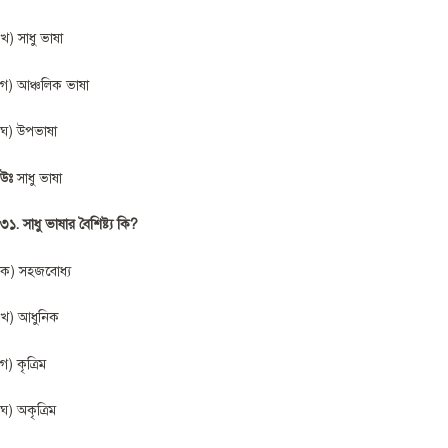
খ) সাধু ভাষা
গ) আঞ্চলিক ভাষা
ঘ) উপভাষা
উঃ
সাধু ভাষা
৩১. সাধু ভাষার বৈশিষ্ট্য কি?
ক) সহজবোধ্য
খ) আধুনিক
গ) কৃত্রিম
ঘ) অকৃত্রিম