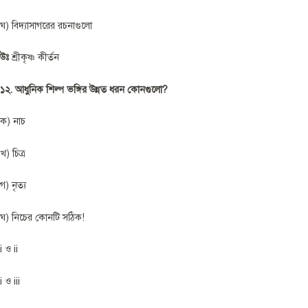
ঘ) বিদ্যাসাগরের রচনাগুলো
উঃ
শ্রীকৃষ্ণ কীর্তন
১২. আধুনিক শিল্প ভঙ্গির উন্নত ধরন কোনগুলো?
ক) নাচ
খ) চিত্র
গ) নৃত্য
ঘ) নিচের কোনটি সঠিক!
i ও ii
i ও iii