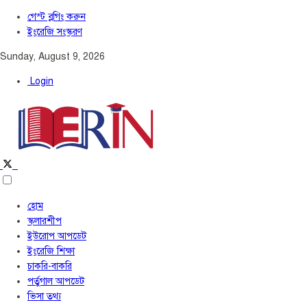
গেস্ট ব্লগিং করুন
ইংরেজি সংস্করণ
Sunday, August 9, 2026
Login
হোম
স্কলারশীপ
ইউরোপ আপডেট
ইংরেজি শিক্ষা
চাকরি-বাকরি
পর্তুগাল আপডেট
ভিসা তথ্য