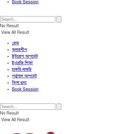
Book Session
No Result
View All Result
হোম
স্কলারশীপ
ইউরোপ আপডেট
ইংরেজি শিক্ষা
চাকরি-বাকরি
পর্তুগাল আপডেট
ভিসা তথ্য
Book Session
No Result
View All Result