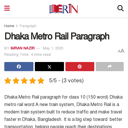
Home
Paragraph
Dhaka Metro Rail Paragraph
BY
IMRAN NAZIR
May 1, 2025
A
A
Reading Time: 4 mins read
5/5 - (3 votes)
Dhaka Metro Rail paragraph for class 10 (150 word)
Dhaka
metro rail word A new train system, Dhaka Metro Rail is a
modern train system built to reduce traffic and make travel
faster in Dhaka, Bangladesh. It is a big step toward better
transportation, helping people reach their destinations