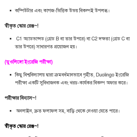
কম্পিউটার এবং কাগজ-ভিত্তিক উভয় বিকল্পই উপলব্ধ।
স্বীকৃত স্কোর রেঞ্জ~!
C1 অ্যাডভান্সড (গ্রেড B বা তার উপরে) বা C2 দক্ষতা (গ্রেড C বা
তার উপরে) সাধারণত প্রয়োজন হয়।
(ডুওলিঙ্গো ইংরেজি পরীক্ষা)
কিছু বিশ্ববিদ্যালয় দ্বারা ক্রমবর্ধমানভাবে গৃহীত, Duolingo ইংরেজি
পরীক্ষা একটি সুবিধাজনক এবং খরচ-কার্যকর বিকল্প অফার করে।
পরীক্ষার বিন্যাস~!
অনলাইন, দ্রুত ফলাফল সহ, বাড়ি থেকে নেওয়া যেতে পারে।
স্বীকৃত স্কোর রেঞ্জ~!