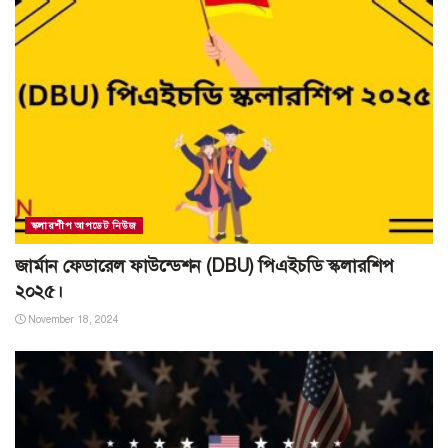
স্কলারশীপ আপডেট নিউজ
জার্মান ফেডারেল ফাউন্ডেশন (DBU) পিএইচডি স্কলারশিপ
২০২৫।
November 18, 2024