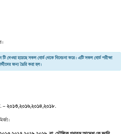
র।
ন টি দেওয়া হয়েছে সকল বোর্ড থেকে বিবেচনা করে। এটি সকল বোর্ড পরীক্ষা
র্থীদের জন্য তৈরি করা হল।
. বি. – ২০১৩,২০১৬,২০১৪,২০১৮.
ির্জা।
১৩,২০১৫,২০১৭,২০১৯,২০১৬. বা, মৌলিক গণতন্ত্র আদেশ কে জারি