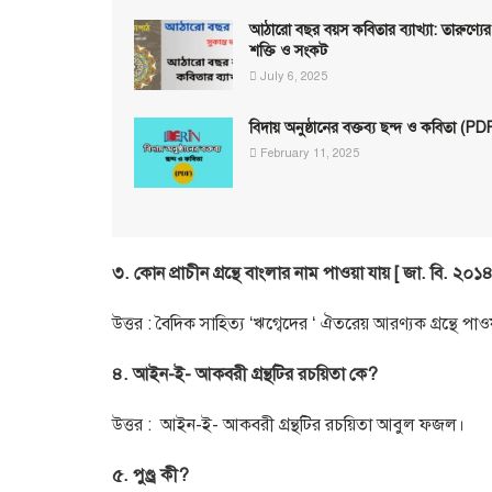
আঠারো বছর বয়স কবিতার ব্যাখ্যা: তারুণ্যের
শক্তি ও সংকট
July 6, 2025
বিদায় অনুষ্ঠানের বক্তব্য ছন্দ ও কবিতা (PD
February 11, 2025
৩. কোন প্রাচীন গ্রন্থে বাংলার নাম পাওয়া যায় [ জা. বি. ২০১৪ ৪
উত্তর : বৈদিক সাহিত্য ‘ঋগ্বেদের ‘ ঐতরেয় আরণ্যক গ্রন্থে পাও
৪. আইন-ই- আকবরী গ্রন্থটির রচয়িতা কে?
উত্তর : আইন-ই- আকবরী গ্রন্থটির রচয়িতা আবুল ফজল।
৫. পুণ্ড্র কী?