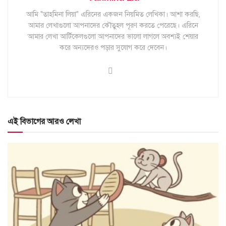
আমি "তাহমিনা লিয়া" এরিনের একজন নিয়মিত লেখিকা। আশা করছি,
আমার লেখাগুলো আপনাদের কৌতুহল পূরণ করতে পেরেছে। এরিনে
আমার লেখা আর্টিকেলগুলো আপনাদের ভালো লাগলে অবশ্যই শেয়ার
করে অন্যদেরও পড়ার সুযোগ করে দেবেন।
এই বিভাগের আরও লেখা