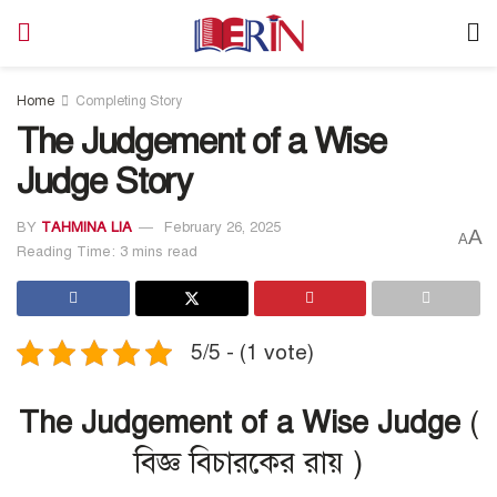
Home
Completing Story
The Judgement of a Wise
Judge Story
BY
TAHMINA LIA
February 26, 2025
A
A
Reading Time: 3 mins read
5/5 - (1 vote)
The Judgement of a Wise Judge
(
বিজ্ঞ বিচারকের রায় )