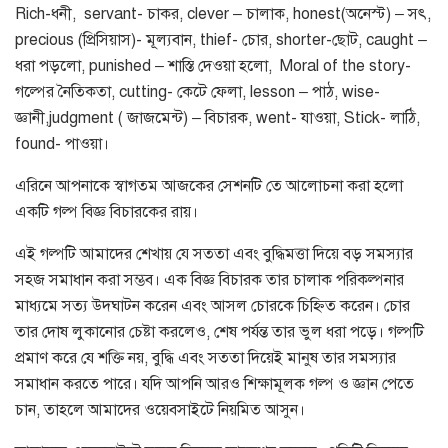
Rich-ধনী, servant- চাকর, clever – চালাক, honest(অনেস্ট) – সৎ,
precious (প্রিসিয়াস)- মূল্যবান, thief- চোর, shorter-ছোট, caught –
ধরা পড়লো, punished – শাস্তি দেওয়া হলো, Moral of the story-
গল্পের নৈতিকতা, cutting- কেটে ফেলা, lesson – পাঠ, wise-
জ্ঞানী,judgment ( জাজমেন্ট) – বিচারক, went- যাওয়া, Stick- লাঠি,
found- পাওয়া।
এরিনে আপনাকে স্বাগতম আজকের সেশনটি তে আলোচনা করা হলো
একটি গল্প বিজ্ঞ বিচারকের রায়।
এই গল্পটি আমাদের শেখায় যে সততা এবং বুদ্ধিমত্তা দিয়ে বড় সমস্যার
সহজ সমাধান করা সম্ভব। এক বিজ্ঞ বিচারক তার চালাক পরিকল্পনার
মাধ্যমে সত্য উদঘাটন করেন এবং আসল চোরকে চিহ্নিত করেন। চোর
তার দোষ লুকানোর চেষ্টা করলেও, শেষ পর্যন্ত তার ভুল ধরা পড়ে। গল্পটি
প্রমাণ করে যে শক্তি নয়, বুদ্ধি এবং সততা দিয়েই মানুষ তার সমস্যার
সমাধান করতে পারে। যদি আপনি আরও শিক্ষামূলক গল্প ও জ্ঞান পেতে
চান, তাহলে আমাদের ওয়েবসাইটে নিয়মিত আসুন।