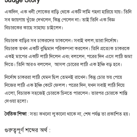
একদিন, এক ধনী লোকের বাড়ি থেকে একটি দামি গহনা হারিয়ে যায়। তিনি
সব জায়গায় খুঁজে দেখলেন, কিন্তু পেলেন না। তাই তিনি এক বিজ্ঞ
বিচারকের কাছে সাহায্য চাইলেন।
বিচারক বাড়ির সব চাকরদের ডাকলেন। সবাই বলল,তারা নির্দোষ।
বিচারক তখন একটি বুদ্ধিমান পরিকল্পনা করলেন। তিনি প্রত্যেক চাকরকে
একই মাপের একটি লাঠি দিলেন এবং বললেন, পরের দিন এসে লাঠি জমা
দিতে। তিনি আরও বললেন, আসল চোরের লাঠি এক ইঞ্চি বড় হবে।
নির্দোষ চাকররা লাঠি যেমন ছিল তেমনই রাখেন। কিন্তু চোর ভয় পেয়ে
নিজের লাঠি এক ইঞ্চি কেটে ফেলল। পরের দিন, যখন সবাই লাঠি নিয়ে
এলো, বিচারক সহজেই চোরকে চিনতে পারলেন। তারপর চোরকে শাস্তি
দেওয়া হলো।
নৈতিক শিক্ষা
: সত্য কখনো লুকানো থাকে না, শেষ পর্যন্ত তা প্রকাশিত হয়।
গুরুত্বপূর্ণ শব্দের অর্থ :