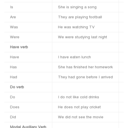
Is
She is singing a song
(i
Are
They are playing football
(
Was
He was watching TV
(
Were
We were studying last night
(
Have verb
Have
I have eaten lunch
(
Has
She has finished her homework
(f
Had
They had gone before I arrived
(
Do verb
Do
I do not like cold drinks
(
Does
He does not play cricket
(
Did
We did not see the movie
(
Modal Auxiliary Verb