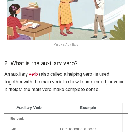
Verb vs Auxiliary
2. What is the auxiliary verb?
An auxiliary
verb
(also called a helping verb) is used
together with the main verb to show tense, mood, or voice.
It “helps” the main verb make complete sense.
Auxiliary Verb
Example
Be verb
Am
I am reading a book
(