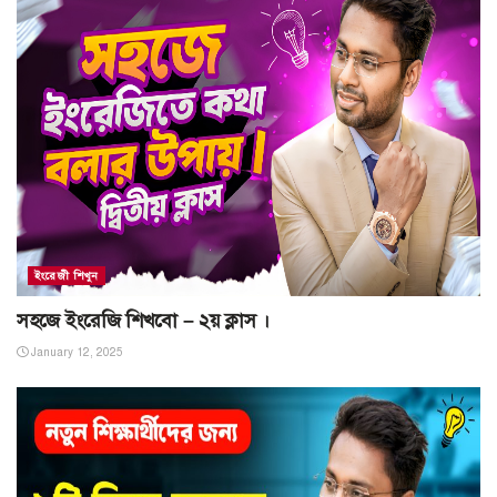
ইংরেজী শিখুন
সহজে ইংরেজি শিখবো – ২য় ক্লাস ।
January 12, 2025