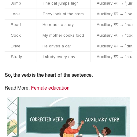
Jump
The cat jumps high
Auxiliary নয় → “jump”
Look
They look at the stars
Auxiliary নয় → “look”
Read
He reads a story
Auxiliary নয় → “read”
Cook
My mother cooks food
Auxiliary নয় → “cook”
Drive
He drives a car
Auxiliary নয় → “drive
Study
I study every day
Auxiliary নয় → “study
So, the verb is the heart of the sentence.
Read More:
Female education