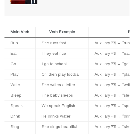
Main Verb
Verb Example
Exp
Run
She runs fast
Auxiliary নয় → “run” 
Eat
They eat rice
Auxiliary নয় → “eat” 
Go
I go to school
Auxiliary নয় → “go” ক
Play
Children play football
Auxiliary নয় → “play”
Write
She writes a letter
Auxiliary নয় → “write
Sleep
The baby sleeps
Auxiliary নয় → “sleep
Speak
We speak English
Auxiliary নয় → “spea
Drink
He drinks water
Auxiliary নয় → “drink
Sing
She sings beautiful
Auxiliary নয় → “sing”