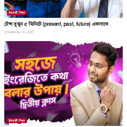
ইংরেজী শিখুন
টেন্স বুঝুন ৫ মিনিটে (present, past, future) একসাথে
September 30, 2025
ইংরেজী শিখুন