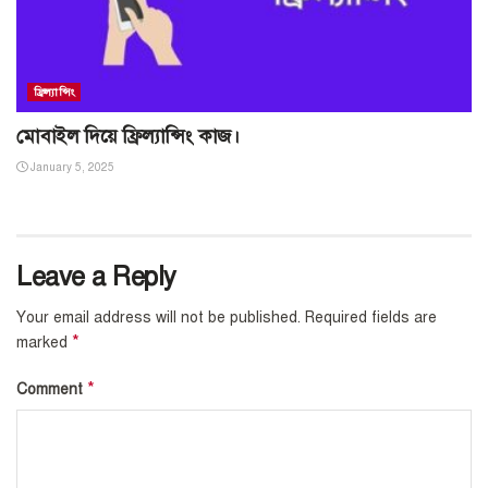
ফ্রিল্যান্সিং
মোবাইল দিয়ে ফ্রিল্যান্সিং কাজ।
January 5, 2025
Leave a Reply
Your email address will not be published.
Required fields are
*
marked
*
Comment