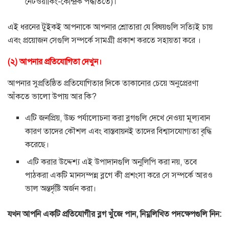
নেটওয়ার্কিং-কেন্দ্রিক পদ্ধতিতে)।
এই ধরনের টুইকই আপনাকে আপনার শ্রোতারা যে বিষয়গুলি সত্যিই চায়
এবং প্রয়োজন সেগুলি সম্পর্কে সামগ্রী প্রকাশ করতে সহায়তা করে ।
(২) আপনার প্রতিযোগিতা দেখুন।
আপনার সুপ্রতিষ্ঠিত প্রতিযোগিতার দিকে তাকানোর চেয়ে অনুপ্রেরণা
আঁকতে ভালো উপায় আর কি?
এটি জনপ্রিয়, উচ্চ পর্যালোচনা করা ব্লগগুলি দেখে নেওয়া মূল্যবান
কারণ তাদের কৌশল এবং বাস্তবায়নই তাদের বিশ্বাসযোগ্যতা বৃদ্ধি
করেছে।
এটি করার উদ্দেশ্য এই উপাদানগুলি অনুলিপি করা নয়, তবে
পাঠকরা একটি মানসম্পন্ন ব্লগে কী প্রশংসা করে সে সম্পর্কে আরও
ভাল অন্তর্দৃষ্টি অর্জন করা।
যখন আপনি একটি প্রতিযোগীর ব্লগ খুঁজে পান, নিম্নলিখিত পদক্ষেপগুলি নিন: