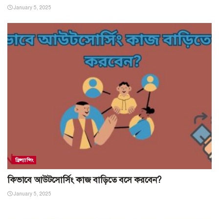
January 5, 2025
ফ্রিল্যান্সিং
কিভাবে আউটসোর্সিং কাজ বাড়িতে বসে করবেন?
January 5, 2025