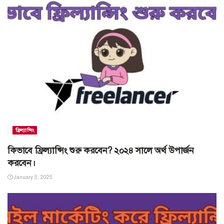
ফ্রিল্যান্সিং
কিভাবে ফ্রিল্যান্সিং শুরু করবেন? ২০২৪ সালে অর্থ উপার্জন
করবেন।
January 5, 2025