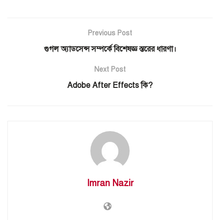
Previous Post
গুগল অ্যাডসেন্স সম্পর্কে বিশেষজ্ঞ স্তরের ধারণা।
Next Post
Adobe After Effects কি?
Imran Nazir