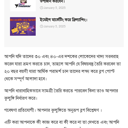
উপার্জন করবেন।
January 5, 2025
ইমেইল মার্কেটিং করে ফ্রিল্যান্সিং।
January 5, 2025
আপনি যদি তাদের ৩০ এবং ৪০-এর দশকের লোকেদের খাদ্য সরবরাহ
করেন যারা ভ্রমণ করতে চান, তাহলে আপনি যে বিষয়বস্তু তৈরি করবেন তা
২০ বছর বয়সী যারা আর্থিক পরামর্শ চান তাদের লক্ষ্য করে ব্লগ পোস্ট
থেকে সম্পূর্ণ আলাদা হবে।
আপনি ধারাবাহিকভাবে সামগ্রী তৈরি করতে পারবেন কিনা তাও আপনার
কুলুঙ্গি নির্ধারণ করে।
গবেষণা প্রতিযোগী।
আপনার কুলুঙ্গিতে অনুরূপ ব্লগ বিশ্লেষণ ।
এটি করা আপনাকে কী কাজ করে বা কী করে না তা দেখতে এবং আপনি