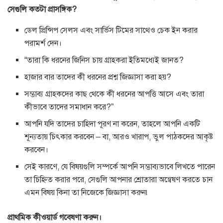
সেগুলি কতটা প্রাসঙ্গিক?
ডেল প্রিন্সিপ সেলস এবং সার্ভিস টিমের সাথেও চেক ইন করার
পরামর্শ দেন।
“তারা কি ধরনের জিনিস চায় গ্রাহকরা ইতিমধ্যেই জানত?
হাজার বার তাদের কী ধরনের প্রশ্ন জিজ্ঞাসা করা হয়?
সম্ভাব্য গ্রাহকদের কাছ থেকে কী ধরনের আপত্তি আসে এবং তারা
কীভাবে তাদের সমাধান করে?”
আপনি যদি তাদের চাহিদা পূরণ না করেন, তাহলে আপনি একটি
শূন্যতায় চিৎকার করবেন – বা, আরও খারাপ, ভুল পাঠকদের আকৃষ্ট
করবেন।
সেই কারণে, যে বিষয়গুলি সম্পর্কে আপনি সম্ভাব্যভাবে লিখতে পারেন
তা চিহ্নিত করার পরে, সেগুলি আপনার শ্রোতারা অন্বেষণ করতে চান
এমন বিষয় কিনা তা নিজেকে জিজ্ঞাসা করুন৷
প্রাথমিক কীওয়ার্ড গবেষণা করুন।