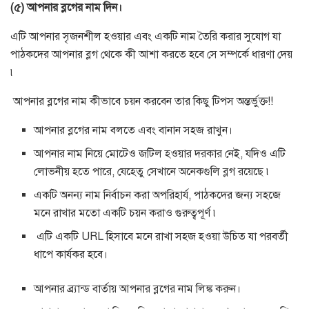
(৫) আপনার ব্লগের নাম দিন।
এটি আপনার সৃজনশীল হওয়ার এবং একটি নাম তৈরি করার সুযোগ যা
পাঠকদের আপনার ব্লগ থেকে কী আশা করতে হবে সে সম্পর্কে ধারণা দেয়
৷
আপনার ব্লগের নাম কীভাবে চয়ন করবেন তার কিছু টিপস অন্তর্ভুক্ত!!
আপনার ব্লগের নাম বলতে এবং বানান সহজ রাখুন।
আপনার নাম নিয়ে মোটেও জটিল হওয়ার দরকার নেই, যদিও এটি
লোভনীয় হতে পারে, যেহেতু সেখানে অনেকগুলি ব্লগ রয়েছে ৷
একটি অনন্য নাম নির্বাচন করা অপরিহার্য, পাঠকদের জন্য সহজে
মনে রাখার মতো একটি চয়ন করাও গুরুত্বপূর্ণ ৷
এটি একটি URL হিসাবে মনে রাখা সহজ হওয়া উচিত যা পরবর্তী
ধাপে কার্যকর হবে।
আপনার ব্র্যান্ড বার্তায় আপনার ব্লগের নাম লিঙ্ক করুন।