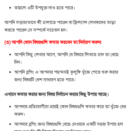
তাহলে এটি উপযুক্ত নাও হতে পারে।
আপনি সম্ভাব্যভাবে কী চালাতে পারেন বা ফ্রিল্যান্স লেখকদের ভাড়া
করতে পারেন সে সম্পর্কে সচেতন হন।
(৩) আপনি কোন বিষয়গুলি কভার করবেন তা নির্ধারণ করুন৷
আপনি কিছু লেখার আগে, আপনি যে বিষয়ে লিখতে চান তা বেছে
নিন।
আপনি ব্লগিং এ আপনার পছন্দসই কুলুঙ্গি খুঁজে পেতে শুরু করার
জন্য বিষয়টি বেশ সাধারণ হতে পারে।
এখানে কভার করার জন্য বিষয় নির্বাচন করার কিছু উপায় আছে।
আপনার প্রতিযোগীরা প্রায়ই কোন বিষয়গুলি কভার করে তা খুঁজে বের
করুন।
আপনার
ব্লগিং
জন্য বিষয়গুলি বেছে নেওয়ার একটি সহজ উপায় হল