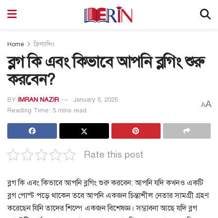
Home
ফ্রিল্যান্সিং
ব্লগ কি এবং কিভাবে আপনি ব্লগিং শুরু
করবেন?
BY
IMRAN NAZIR
January 5, 2025
A
A
Reading Time: 5 mins read
Rate this post
ব্লগ কি এবং কিভাবে আপনি ব্লগিং শুরু করবেন: আপনি যদি কখনও একটি
ব্লগ পোস্ট পড়ে থাকেন তবে আপনি একজন চিন্তাশীল নেতার সামগ্রী গ্রহণ
করেছেন যিনি তাদের শিল্পে একজন বিশেষজ্ঞ।
সম্ভাবনা আছে যদি ব্লগ