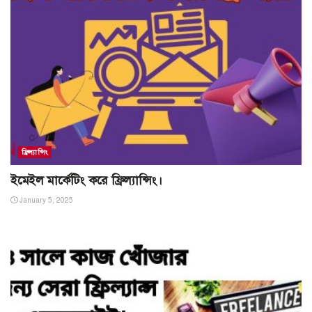
ফ্রিল্যান্সিং
ইমেইল মার্কেটিং করে ফ্রিল্যান্সিং।
January 5, 2025