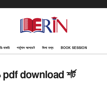
রি-বাকরি
পর্তুগাল আপডেট
ভিসা তথ্য
BOOK SESSION
়ন-১ pdf download শর্ট