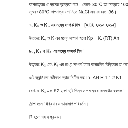
তাপমাত্রায় ঐ দ্রবের দ্রাব্যতা বলে। যেমন- 80°C তাপমাত্রায় 100
সুতরাং 80°C তাপমাত্রায় পানিতে NaCl এর দ্রাব্যতা 36।
৭. K₁ ও K.. এর মধ্যে সম্পর্ক লিখ। [জা.বি. ২০১০ ২০১২]
উত্তর: K., ও K এর মধ্যে সম্পর্ক হলো Kp = K. (RT) An
৮. , K₂ ও K₁ এর মধ্যে সম্পর্ক লিখ।
উত্তর: K₂ এবং K₁ এর মধ্যে সম্পর্ক হলো রাসায়নিক বিক্রিয়ার তাপমাত্
এটি ভ্যান্ট হফ সমীকরণ দ্বারা নির্ণীত হয়: In -ΔΗ R 1 1 2 K1
যেখানে:
K₁ এবং K2 হলো দুটি ভিন্ন তাপমাত্রায় অবস্থান ধ্রুবক।
ΔΗ হলো বিক্রিয়ার এনথ্যালপি পরিবর্তন।
R হলো গ্যাস ধ্রুবক।