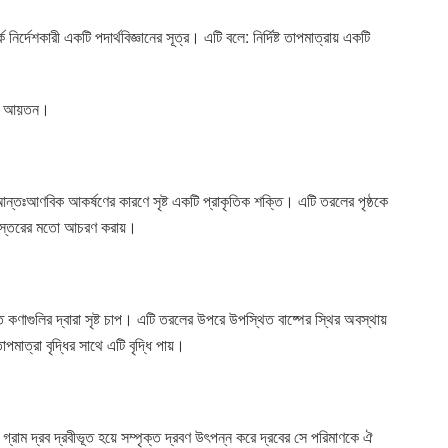
র্দেশকারী একটি পদার্থবিজ্ঞানের সূত্র। এটি বলে: নির্দিষ্ট তাপমাত্রায় একটি
হল আয়তন।
 আন্তঃআণবিক আকর্ষণের কারণে সৃষ্ট একটি প্রাকৃতিক শক্তি। এটি তরলের পৃষ্ঠকে
লা স্তরের মতো আচরণ করায়।
 কণাগুলির দ্বারা সৃষ্ট চাপ। এটি তরলের উপরে উপস্থিত বাষ্পের স্থির অবস্থায়
মাত্রা বৃদ্ধির সাথে এটি বৃদ্ধি পায়।
ত গ্রাম দ্রব দ্রবীভূত হয়ে সম্পৃক্ত দ্রবণ উৎপন্ন করে দ্রবের সে পরিমাণকে ঐ