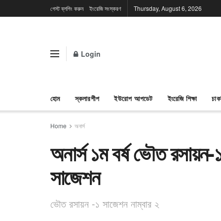
গেস্ট ব্লগিং করুন
ইংরেজি সংস্করণ
Thursday, August 6, 2026
Login
হোম
স্কলারশীপ
ইউরোপ আপডেট
ইংরেজি শিক্ষা
চাক
Home
অনার্স
অনার্স ১ম বর্ষ ভৌত রসায
সাজেশন
ভৌত রসায়ন -১ সাজেশন নাম্বার ২