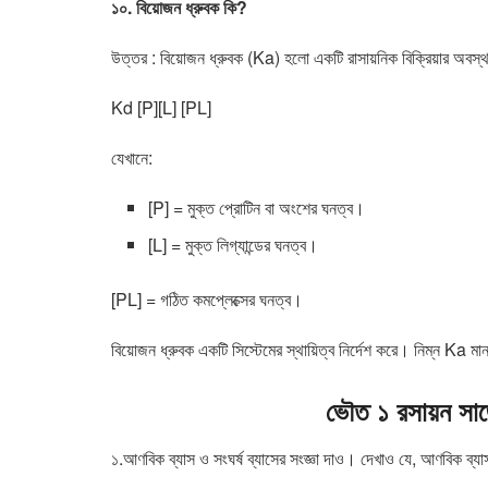
১০. বিয়োজন ধ্রুবক কি?
উত্তর : বিয়োজন ধ্রুবক (Ka) হলো একটি রাসায়নিক বিক্রিয়ার অবস্থা
Kd [P][L] [PL]
যেখানে:
[P] = মুক্ত প্রোটিন বা অংশের ঘনত্ব।
[L] = মুক্ত লিগ্যান্ডের ঘনত্ব।
[PL] = গঠিত কমপ্লেক্সের ঘনত্ব।
বিয়োজন ধ্রুবক একটি সিস্টেমের স্থায়িত্ব নির্দেশ করে। নিম্ন Ka মা
ভৌত
১
রসায়ন সা
১.আণবিক ব্যাস ও সংঘর্ষ ব্যাসের সংজ্ঞা দাও। দেখাও যে, আণবিক ব্যাস