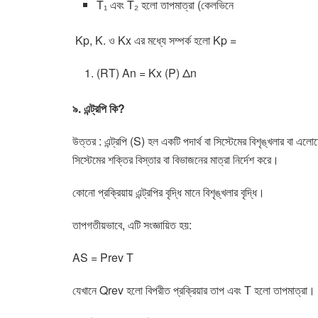
T₁ এবং T₂ হলো তাপমাত্রা (কেলভিনে
Kp, K. ও Kx এর মধ্যে সম্পর্ক হলো Kp =
(RT) An = Kx (P) Δn
৯. এন্ট্রপি কি?
উত্তর : এন্ট্রপি (S) হল একটি পদার্থ বা সিস্টেমের বিশৃঙ্খলার বা 
সিস্টেমের শক্তির বিস্তার বা বিভাজনের মাত্রা নির্দেশ করে।
কোনো প্রক্রিয়ায় এন্ট্রপির বৃদ্ধি মানে বিশৃঙ্খলার বৃদ্ধি।
তাপগতীয়ভাবে, এটি সংজ্ঞায়িত হয়:
AS = Prev T
যেখানে Qrev হলো বিপরীত প্রক্রিয়ার তাপ এবং T হলো তাপমাত্রা।