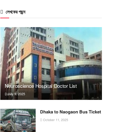
লেখকের পছন্দ
Neuroscience Hospital Doctor List
July 9, 2025
Dhaka to Naogaon Bus Ticket
October 11, 2025