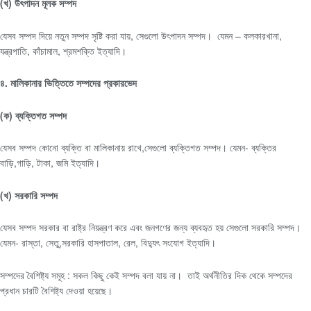
(খ) উৎপাদন মূলক সম্পদ
যেসব সম্পদ দিয়ে নতুন সম্পদ সৃষ্টি করা যায়, সেগুলো উৎপাদন সম্পদ। যেমন – কলকারখানা,
যন্ত্রপাতি, কাঁচামাল, শ্রমশক্তি ইত্যাদি।
৪. মালিকানার ভিত্তিতে সম্পদের প্রকারভেদ
(ক) ব্যক্তিগত সম্পদ
যেসব সম্পদ কোনো ব্যক্তি বা মালিকানায় রাখে,সেগুলো ব্যক্তিগত সম্পদ। যেমন- ব্যক্তির
বাড়ি,গাড়ি, টাকা, জমি ইত্যাদি।
(খ) সরকারি সম্পদ
যেসব সম্পদ সরকার বা রাষ্ট্র নিয়ন্ত্রণ করে এবং জনগণের জন্য ব্যবহৃত হয় সেগুলো সরকারি সম্পদ।
যেমন- রাস্তা, সেতু,সরকারি হাসপাতাল, রেল, বিদ্যুৎ সংযোগ ইত্যাদি।
সম্পদের বৈশিষ্ট্য সমূহ : সকল কিছু কেই সম্পদ বলা যায় না। তাই অর্থনীতির দিক থেকে সম্পদের
প্রধান চারটি বৈশিষ্ট্য দেওয়া হয়েছে।