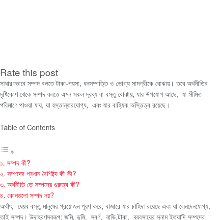
Rate this post
সাধারণভাবে সম্পদ বলতে টাকা-পয়সা, ধনসম্পত্তি ও ভোগ্য সামগ্রীকে বোঝায়। তবে অর্থনীতির
দৃষ্টিকোণ থেকে সম্পদ বলতে এমন সকল দ্রব্য বা বস্তু বোঝায়, যার উপযোগ আছে, যা সীমিত
পরিমাণে পাওয়া যায়, যা হস্তান্তরযোগ্য, এবং যার বাহ্যিক অস্তিত্ব রয়েছে।
Table of Contents
১. সম্পদ কী?
২. সম্পদের প্রধান বৈশিষ্ট্য কী কী?
৩. অর্থনীতি তে সম্পদের গুরুত্ব কী?
৪. কোনগুলো সম্পদ নয়?
অর্থাৎ, যেয়ব বস্তু মানুষের প্রয়োজন পূরণ করে, বাজারে যার চাহিদা রয়েছে এবং যা লেনদেনযোগ্য,
তাই সম্পদ। উদাহরণস্বরূপ: জমি, ভূমি, স্বর্ণ, বাড়ি,টাকা, ব্যবসায়ের সুনাম ইত্যাদি সম্পদের