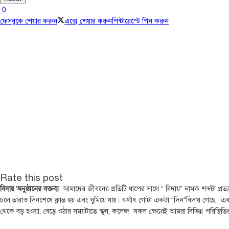
0
ফেসবুকে শেয়ার করুন
এক্সে শেয়ার করুন
পিন্টারেস্টে পিন করুন
Rate this post
বিদায় অনুষ্ঠানের বক্তব্য
আমাদের জীবনের প্রতিটি ধাপের সাথে “ বিদায়” নামক শব্দটা প্রত্য
চলে,তারাও দিনশেষে ক্লান্ত হয় এবং ঘুমিয়ে যায়। অর্থাৎ গোটা একটা “দিন”বিদায় গেছে। 
থেকে বড় হওয়া, বেড়ে ওঠার সময়টাতে স্কুল, কলেজ সকল ক্ষেত্রেই আমরা বিভিন্ন পরিস্থিতি