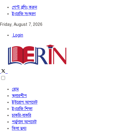
গেস্ট ব্লগিং করুন
ইংরেজি সংস্করণ
Friday, August 7, 2026
Login
হোম
স্কলারশীপ
ইউরোপ আপডেট
ইংরেজি শিক্ষা
চাকরি-বাকরি
পর্তুগাল আপডেট
ভিসা তথ্য