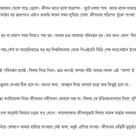
। যা আমাদের ভেঙ্গে গড়ে তোলে। জীবন মানে হলো যাত্রাপথ। ছুটে চলার পথে মাঝে মাঝে থাম
় কষ্টের হয় তারপরও এটাও জরুরি কারন সময় ফুরিয়ে গেলে, জীবনের গতিপথ খুঁজে পাওয়
পার হয় না,খারাপ সময় নিয়েও পার হয়। আবার চক্র আকারে পরিবর্তন হয়। যার জন্য কোন ক
ন পায়,কেউ বা আমেরিকাতে বড় বড় বিশ্ববিদ্যালয় থেকে পিএইচডি ডিগ্রি শেষ করে,লাইফ
ছুই পরিবর্তন হবেই। বিদায় নিয়ে নিবে। তার জন্যই আশায় বাঁচি আমরা।কারণ এই “আশা” ই 
ুলনা দেওয়া ঠিক হবে না। অন্যর কথা, অবস্থান নিয়ে ভাবলে ছাড়া আর কিছুই হবে না।
তো ভ্যারিয়েবল নিয়ে জীবনের সমীকরণ মেলানে যায় না। বিদায় কে ইতিবাচকভাবে নিলে, দুশ্চি
া মানুষটা বিমানে চড়ার স্বপ্ন দেখে। ভালোথাকার জীবনযুদ্ধটা বিদায় নামক বার্তায় সবসময
কোথাও আমার হারিয়ে যাওয়ার নেই মানা, শুধুই এগিয়ে যাওয়া। জীবনের প্রতিটি মুহূর্তক