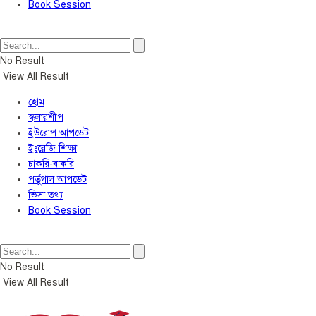
Book Session
No Result
View All Result
হোম
স্কলারশীপ
ইউরোপ আপডেট
ইংরেজি শিক্ষা
চাকরি-বাকরি
পর্তুগাল আপডেট
ভিসা তথ্য
Book Session
No Result
View All Result