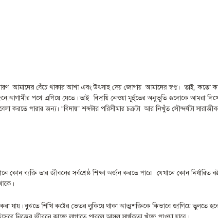
ড়াই। কারণ আমাদের বেঁচে থাকার আশা এবং উৎসাহ দেয় জোগায় আমাদের স্বপ্ন। তাই, কতো কতো 
োজনে,আগামীর পথে এগিয়ে যেতে। তাই বিদায়ি নেওয়া মূর্হুতের অনুভূতি গুলোকে আমরা লিখে রা
বেলা করতে পারার জন্য। “বিদায়” শব্দটার পরিসীমার চক্রটা আর নিখুঁত সৌন্দর্যটা সারাজী
েখানে কোন ব্যক্তি তার জীবনের সর্বশ্রেষ্ঠ শিক্ষা অর্জন করতে পারে। যেখানে কোন নির্ধা
 থাকে।
ায়। বুঝতে শিখি কষ্টের ভেতর লুকিয়ে থাকা আত্মশক্তিকে কিভাবে জাগিয়ে তুলতে হবে জিব
ক্ষা হিসেবে নিজের জীবনে কাজে লাগাতে পারলে আসল সার্থকতা খুঁজে পাওয়া যাবে।