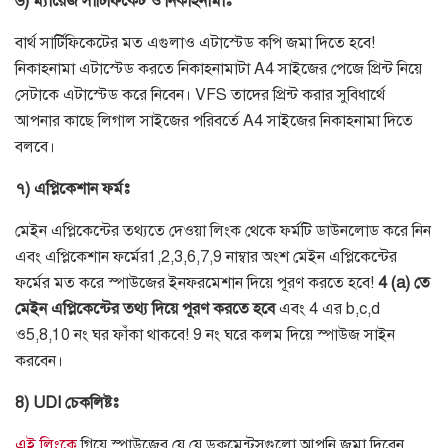
৬
)
ম্যারেজ
সার্টিফিকেট
ও
নিকাহনামাঃ
বার্থ সার্টিফিকেটের মত এগুলাও এটাস্টেড কপি জমা দিতে হবে
!
নিকাহনামা এটাস্টেড করতে নিকাহনামাটা
A4
সাইজের পেজে প্রিন্ট নিয়ে
সেটাকে এটাস্টেড করে নিবেন।
VFS
তাদের প্রিন্ট করার সুবিধার্থে
আপনার কাছে লিগাল সাইজের পরিবর্তে
A4
সাইজের নিকাহনামা দিতে
বলবে।
৭
)
এপ্লিকেশান
ফর্মঃ
মেইন এপ্লিকেন্টের তথ্যতে দেওয়া লিংক থেকে ফর্মটি ডাউনলোড করে নিন
এবং এপ্লিকেশান ফর্মের
1,2,3,6,7,9
নাম্বার অংশ মেইন এপ্লিকেন্টের
ফর্মের মত করে স্পাউজের ইনফরমেশান দিয়ে পূরণ করতে হবে
!
4 (a)
তে
মেইন
এপ্লিকেন্টের
তথ্য
দিয়ে
পূরণ
করতে
হবে
এবং
4
এর
b,c,d
ও
5,8,10
নং ঘর ফাঁকা থাকবে
! 9
নং ঘরে কলম দিয়ে স্পাউজ সাইন
করবেন।
8) UDI
চেকলিষ্টঃ
এই লিংকে
গিয়ে স্পাউজের যে যে ডকুমেন্টসগুলো আপনি জমা দিবেন