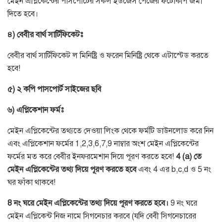
মেইন এপ্লিকেন্টের পাসপোর্টের সকল ইউজেস পেজের ফটোকপি জমা
দিতে হবে।
৪
)
বেবীর
বার্থ
সার্টিফিকেটঃ
বেবীর বার্থ সার্টিফিকেট ল মিনিষ্ট্রি ও ফরেন মিনিষ্ট্রি থেকে এটাস্টেড করতে
হবে
!
৫
)
২
কপি
পাসপোর্ট
সাইজের
ছবি
৬
)
এপ্লিকেশান
ফর্মঃ
মেইন এপ্লিকেন্টের তথ্যতে দেওয়া লিংক থেকে ফর্মটি ডাউনলোড করে নিন
এবং এপ্লিকেশান ফর্মের
1,2,3,6,7,9
নাম্বার অংশ মেইন এপ্লিকেন্টের
ফর্মের মত করে বেবীর ইনফরমেশান দিয়ে পূরণ করতে হবে
!
4 (a)
তে
মেইন
এপ্লিকেন্টের
তথ্য
দিয়ে
পূরণ
করতে
হবে
এবং
4
এর
b,c,d
ও
5
নং
ঘর ফাঁকা থাকবে
!
8
নং
ঘরে
মেইন
এপ্লিকেন্টের
তথ্য
দিয়ে
পূরণ
করতে
হবে।
9
নং ঘরে
মেইন এপ্লিকেন্ট নিজ নামে সিগনেচার করবে
(
যদি বেবী সিগনেচারের