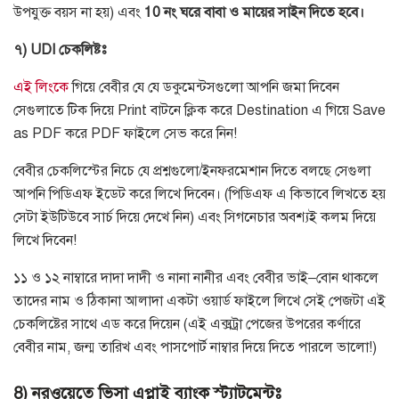
উপযুক্ত বয়স না হয়
)
এবং
10
নং
ঘরে
বাবা
ও
মায়ের
সাইন
দিতে
হবে।
৭
) UDI
চেকলিষ্টঃ
এই
লিংকে
গিয়ে
বেবীর
যে
যে
ডকুমেন্টসগুলো
আপনি
জমা
দিবেন
সেগুলাতে
টিক
দিয়ে
Print
বাটনে
ক্লিক
করে
Destination
এ
গিয়ে
Save
as PDF
করে
PDF
ফাইলে
সেভ
করে
নিন
!
বেবীর চেকলিস্টের নিচে যে প্রশ্নগুলো
/
ইনফরমেশান দিতে বলছে সেগুলা
আপনি পিডিএফ ইডেট করে লিখে দিবেন।
(
পিডিএফ এ কিভাবে লিখতে হয়
সেটা ইউটিউবে সার্চ দিয়ে দেখে নিন
)
এবং সিগনেচার অবশ্যই কলম দিয়ে
লিখে দিবেন
!
১১ ও ১২ নাম্বারে দাদা দাদী ও নানা নানীর এবং বেবীর ভাই
–
বোন থাকলে
তাদের নাম ও ঠিকানা আলাদা একটা ওয়ার্ড ফাইলে লিখে সেই পেজটা এই
চেকলিষ্টের সাথে এড করে দিয়েন
(
এই এক্সট্রা পেজের উপরের কর্ণারে
বেবীর নাম
,
জন্ম তারিখ এবং পাসপোর্ট নাম্বার দিয়ে দিতে পারলে ভালো
!)
8) নরওয়েতে ভিসা এপ্লাই
ব্যাংক
স্ট্যাটমেন্টঃ