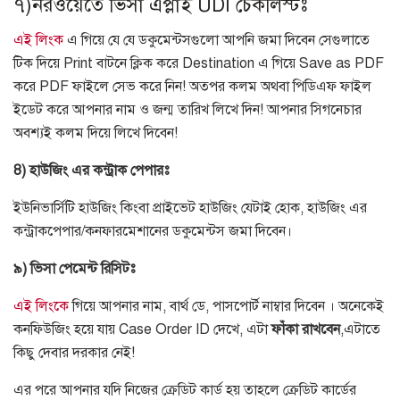
৭
)নরওয়েতে ভিসা এপ্লাই UDI
চেকলিস্টঃ
এই লিংক
এ গিয়ে যে যে ডকুমেন্টসগুলো আপনি জমা দিবেন সেগুলাতে
টিক দিয়ে
Print
বাটনে ক্লিক করে
Destination
এ গিয়ে
Save as PDF
করে
PDF
ফাইলে সেভ করে নিন
!
অতপর কলম অথবা পিডিএফ ফাইল
ইডেট করে আপনার নাম ও জন্ম তারিখ লিখে দিন
!
আপনার সিগনেচার
অবশ্যই কলম দিয়ে লিখে দিবেন
!
8)
হাউজিং
এর
কন্ট্রাক
পেপারঃ
ইউনিভার্সিটি হাউজিং কিংবা প্রাইভেট হাউজিং যেটাই হোক
,
হাউজিং এর
কন্ট্রাকপেপার
/
কনফারমেশানের ডকুমেন্টস জমা দিবেন।
৯
)
ভিসা
পেমেন্ট
রিসিটঃ
এই লিংকে
গিয়ে আপনার নাম
,
বার্থ ডে
,
পাসপোর্ট নাম্বার দিবেন
।
অনেকেই
কনফিউজিং হয়ে যায়
Case Order ID
দেখে
,
এটা
ফাঁকা
রাখবেন
,
এটাতে
কিছু দেবার দরকার নেই
!
এর পরে আপনার যদি নিজের ক্রেডিট কার্ড হয় তাহলে ক্রেডিট কার্ডের