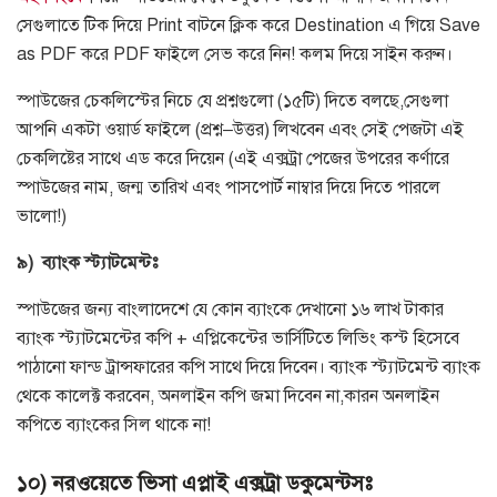
সেগুলাতে টিক দিয়ে
Print
বাটনে ক্লিক করে
Destination
এ গিয়ে
Save
as PDF
করে
PDF
ফাইলে সেভ করে নিন
!
কলম দিয়ে সাইন করুন।
স্পাউজের চেকলিস্টের নিচে যে প্রশ্নগুলো
(
১৫টি
)
দিতে বলছে
,
সেগুলা
আপনি একটা ওয়ার্ড ফাইলে
(
প্রশ্ন
–
উত্তর
)
লিখবেন এবং সেই পেজটা এই
চেকলিষ্টের সাথে এড করে দিয়েন
(
এই এক্সট্রা পেজের উপরের কর্ণারে
স্পাউজের নাম
,
জন্ম তারিখ এবং পাসপোর্ট নাম্বার দিয়ে দিতে পারলে
ভালো
!)
৯
)
ব্যাংক
স্ট্যাটমেন্টঃ
স্পাউজের জন্য বাংলাদেশে যে কোন ব্যাংকে দেখানো ১৬ লাখ টাকার
ব্যাংক স্ট্যাটমেন্টের কপি
+
এপ্লিকেন্টের ভার্সিটিতে লিভিং কস্ট হিসেবে
পাঠানো ফান্ড ট্রান্সফারের কপি সাথে দিয়ে দিবেন। ব্যাংক স্ট্যাটমেন্ট ব্যাংক
থেকে কালেক্ট করবেন
,
অনলাইন কপি জমা দিবেন না
,
কারন অনলাইন
কপিতে ব্যাংকের সিল থাকে না
!
১০
) নরওয়েতে ভিসা এপ্লাই
এক্সট্রা
ডকুমেন্টসঃ