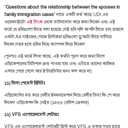
“
Questions about the relationship between the spouses in
family immigration cases
”
নামে একটি ফর্ম আছে
UDI
এর
ওয়েবসাইটে
!
এই লিংক
থেকে ডাউনলোড করে জমা দিবেন এবং এই
ফর্মে যে ছবিগুলো দিতে বলা হয়েছে সেই ছবি যদি আপনি দিতে চান
,
তাহলে
একটা
A4
সাইজের পেজে প্রিন্টকরা ছবিগুলো গ্লু
/
আটা দিয়ে লাগিয়ে
দিবেন
,
সম্ভব হলে ছবির নিছে ক্যাপশন দিয়ে দিবেন
!
(
পুনশ্চঃ এই ফর্মে লিখা আছে
,
এই ফর্মটা পূরণ করে জমা দিলে
এপ্লিকেশানের ডিসিশান দ্রুত পাওয়া যায় এবং এটাতে তাদের কাঙ্খিত
এন্সার পেয়ে গেলে আর ইন্টারভিউর জন্য কল করে না
)
১১
)
ভিসা
পেমেন্ট
রিসিটঃ
এপ্লিকেন্টের মত করে বেবীর ইনফরমেশান দিয়ে বেবীর ভিসা ফি পে করে
দিবেন
!
এপ্লিকেশন ফি সেইম
(
১৪৫৫ ডেনিশ ক্রোনার
)
১২
) VFS
এপোয়েনমেন্ট
লেটারঃ
VFS
এর এপোয়েনমেন্ট লেটারটি প্রিন্ট করে
VFS
এ ডুকার সময় হাতে