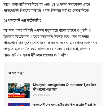
সাথে পাসপোর্ট জমা দিতে হয় এবং
VFS
সকল ডকুমেন্টস রেখে
পাসপোর্টের পিছনের কভারে একটা স্টিকার লাগিয়ে ফেরত দিবে
!
২
)
পাসপোর্ট
এর
ফটোকপিঃ
আপনার পাসপোর্ট যদি একদম নতুন হয়ে থাকে তাহলে শুধু ছবি ও
ঠিকানার ডিটেইলস পেজের ফটোকপি দিলেই হবে। আর আপনার
পাসপোর্টে যদি পূর্বের কোন ভিসা ও এন্ডোর্সমেন্ট এর পেজে কোন সিল
পড়ে তাহলে সেটার ফটোকপিও জমা দিবেন। মোদ্দাকথা
,
আপনার
পাসপোর্ট এর
সকল
ইউজেস
পেজের
ফটোকপি।
আরও পড়ুন
Malaysia Immigration Questions: ইংরেজিতে
কী ধরনের প্রশ্ন হয়?
July 6, 2025
বাংলাদেশীদের জন্য তাইওয়ান ভিসা প্রয়োজনীয়তা কি