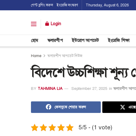
গেস্ট ব্লগিং করুন
ইংরেজি সংস্করণ
Thursday, August 6, 2026
Login
হোম
স্কলারশীপ
ইউরোপ আপডেট
ইংরেজি শিক্ষা
Home
স্কলারশীপ আপডেট নিউজ
বিদেশে উচ্চশিক্ষা শূন্
BY
TAHMINA LIA
September 27, 2025
in
স্কলারশীপ আপ
ফেসবুকে শেয়ার করুন
এক্স
5/5 - (1 vote)