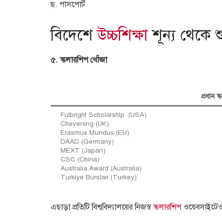
ছ. পাসপোর্ট
বিদেশে
উচ্চশিক্ষা
শূন্য থেকে
৫. স্কলারশিপ খোঁজা
প্রধান 
Fulbright Scholarship (USA)
Chevening (UK)
Erasmus Mundus (EU)
DAAD (Germany)
MEXT (Japan)
CSC (China)
Australia Award (Australia)
Turkiye Burslari (Turkey)
এছাড়া প্রতিটি বিশ্ববিদ্যালয়ের নিজস্ব
স্কলারশিপ
ওয়েবসাইটেও 