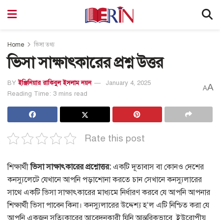
Home
ভিসা তথ্য
ভিসা সাক্ষাৎকারের প্রশ্ন উত্তর
BY
ইঞ্জিনিয়ার রাকিবুল ইসলাম নয়ন
January 4, 2025
A
A
Reading Time: 3 mins read
Rate this post
শিক্ষার্থী
ভিসা সাক্ষাৎকারের
প্রশ্নোত্তর
:
একটি দূতাবাস বা কোনও দেশের
কনস্যুলেটে যেখানে আপনি পড়াশোনা করতে চান সেখানে কনস্যুলারের
সাথে একটি ভিসা সাক্ষাৎকারের মাধ্যমে নির্ধারণ করবে যে আপনি আপনার
শিক্ষার্থী ভিসা পাবেন কিনা। কনস্যুলারের উদ্দেশ্য হ
‘
ল এটি নিশ্চিত করা যে
আপনি একজন সত্যিকারের আবেদনকারী যিনি আন্তরিকভাবে
ইউরোপীয়