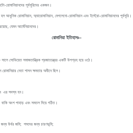
োটো-রোমানিয়ানদের পূর্বসূরিদের একজন।
ণ হল আধুনিক রোমানিয়ান, অ্যারোমানিয়ান, মেগলেনো-রোমানিয়ান এবং ইস্ট্রো-রোমানিয়ানদের পূর্বসূরি।
রয়েছে, যেমন আর্মেনিয়ানদের।
রোমানিয়া ইতিহাসঃ
–
 সালে সোভিয়েত সমাজতান্ত্রিক প্রজাতন্ত্রের একটি উপগ্রহ হয়ে ওঠে।
 রোমানিয়ার নেতা শাসন ক্ষমতার অধীনে ছিল।
়ন এর সদস্য হন।
ূমি, বাকি অংশ পাহাড় এবং সমতল দিয়ে গঠিত।
ন্য উর্বর জমি; পশুদের জন্য চারণভূমি;