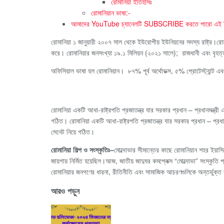
রোমানিয়া ইতিহাসঃ
রোমানিয়ান ভাষা:-
আমাদের YouTube চ্যানেলটি SUBSCRIBE করতে পারো এই 
রোমানিয়া ১ জানুয়ারী ২০০৭ সাল থেকে ইউরোপীয় ইউনিয়নের সদস্য রাষ্ট্র।রো
করে। রোমানিয়ার জনসংখ্যা ১৯.১ মিলিয়ন (২০২১ সালে); রাজধানী এবং বৃহত্ত
অফিসিয়াল ভাষা হল রোমানিয়ান। ৮৭% পূর্ব অর্থোডক্স, ৫% প্রোটেস্ট্যান্ট এব
রোমানিয়া একটি আধা-রাষ্ট্রপতি প্রজাতন্ত্র যার সরকার প্রধান – প্রধানমন্ত্রী এব
গঠিত। রোমানিয়া একটি আধা-রাষ্ট্রপতি প্রজাতন্ত্র যার সরকার প্রধান – প্রধানমন্
সেনেট নিয়ে গঠিত।
রোমানিয়া শিল্প ও সংস্কৃতিঃ
–
মোল্দোভার সীমান্তের কাছে রোমানিয়ান শহর ইয়াস
জায়গায় নির্মিত হয়েছিল।আজ, জাতীয় জাদুঘর কমপ্লেক্স “মোল্দোভা” সংস্কৃতি প
রোমানিয়ার জনগণের ধারনা, রীতিনীতি এবং সামাজিক আচরণগুলিকে অন্তর্ভুক্ত 
আরও পড়ুন