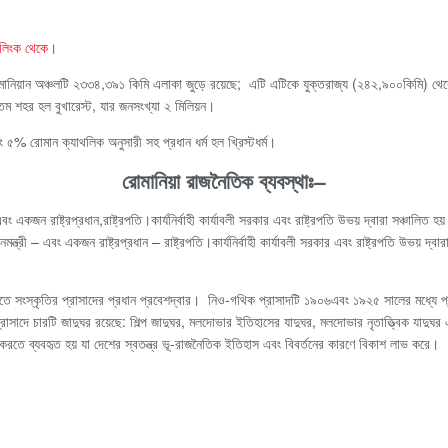
লিংক থেকে।
মানিয়ান অঞ্চলটি ২৩৩৪,৩৯১ কিমি এলাকা জুড়ে রয়েছে; এটি এটিকে যুক্তরাজ্য (২৪২,৯০০কিমি) থেকে 
ম শহর হল বুখারেস্ট, যার জনসংখ্যা ২ মিলিয়ন।
ং ৫% রোমান ক্যাথলিক অনুসারী সহ প্রধান ধর্ম হল খ্রিস্টধর্ম।
রোমানিয়া রাজনৈতিক ব্যবস্থাঃ
–
ং একজন রাষ্ট্রপ্রধান,রাষ্ট্রপতি।কার্যনির্বাহী কার্যাবলী সরকার এবং রাষ্ট্রপতি উভয় দ্বারা সঞ্চালিত হয়
ত্রী – এবং একজন রাষ্ট্রপ্রধান – রাষ্ট্রপতি।কার্যনির্বাহী কার্যাবলী সরকার এবং রাষ্ট্রপতি উভয় দ্বারা 
িতে সংস্কৃতির প্রাসাদের প্রধান প্রবেশদ্বার। নিও-গথিক প্রাসাদটি ১৯০৬এবং ১৯২৫ সালের মধ্যে প্রাক
্রাসাদে চারটি জাদুঘর রয়েছে: শিল্প জাদুঘর, মলদোভার ইতিহাসের যাদুঘর, মলদোভার নৃতাত্ত্বিক যাদুঘর এ
করতে ব্যবহৃত হয় যা দেশের স্বতন্ত্র ভূ-রাজনৈতিক ইতিহাস এবং বিবর্তনের কারণে বিকাশ লাভ করে।