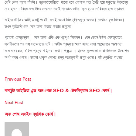
দেখি ভোর প্রায় পাঁচটা। প্রভাতফেরিতে যাবো বলে পোশাক পরে তৈরি হয়ে স্কুলের উদ্দেশ্যে
বের হলাম। বিদ্যালয়ে গিয়ে দেখলাম সবাই প্রভাতফেরির ফুল হাতে সারিবদ্ধ হয়ে দাড়ালো।
লাইনে দাঁড়িয়ে আছি একটু পরেই সবাই রওনা দিল মুক্তিযুদ্ধ ভবনে। সেখানে ফুল দিবেন।
তখন স্মৃতিসৌধকে মনে হলো হাজার হাজার মানুষের
প্রাণের কেন্দ্রস্থল। মনে হলো একি এক শ্রদ্ধা নিবেদন। যেন ভেসে উঠল একাত্তরের
স্বাধীনতার পর মহা সম্মেলনের ছবি। অসীম শ্রদ্ধায় স্মরণ হচ্ছে ভাষা আন্দোলনে আত্মদানে
সালাম,বরকত, রফিক প্রমুখ শহিদের কথা। প্রচন্ড । হাতের ফুলগুলো ভাষাশহিদদের উদ্দেশ্যে
অর্পণ করে এলাম। ভালো থাকুক দেশের জন্য আত্মত্যাগী মানুষ গুলো।
ষষ্ঠ শ্রেণির বাংলার
Previous Post
কনটেন্ট আইডিয়া এন্ড অন-পেজ SEO & টেকনিক্যাল SEO কোর্স।
Next Post
অফ পেজ এসইও ব্যাসিক কোর্স।