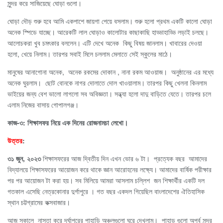
সুন্দর করে সাজিয়েছে ঘোড়া গুলো।
ঘোড়া দৌড় শুরু হবে আমি একপাশে জায়গা পেয়ে বসলাম। শুরু হলো প্রথম একটি কালো ঘোড়া
অনেক স্পিডে যাচ্ছে। আরেকটি লাল ঘোড়াও কালোটার কাছাকাছি হাড্ডাহাড্ডি লড়াই চলছে।
আলোচকরা খুব চমৎকার বললেন। এটি দেখে অনেক কিছু বিষয় জানলাম। খাবারের দেওয়া
হলো, খেয়ে নিলাম। তারপর সবাই মিলে চললাম মেলাতে সেই স্কুলের মাঠে।
মানুষের আনাগোনা অনেক, অনেক রকমের দোকান , নানা রকম আওয়াজ। অনুষ্ঠানের এর মধ্যে
অনেক ঘুরলাম। ছোট বোনকে নাগর দোলাতে দোল খাওয়ালাম। তারপর কিছু খেলনা কিনলাম
ভাইয়ের জন্য বেশ ভালো লাগলো সব অবিজ্ঞতা। সন্ধ্যা হলো দাদু বাড়িতে যেতে। তারপর চলে
এলাম নিজের বাসায় গোপালগঞ্জ।
কাজ-৩: শিক্ষাসফর নিয়ে এক দিনের রোজনামচা লেখো।
উত্তর
:
৩১ জুন, ২০২৩
শিক্ষাসফরের আজ দ্বিতীয় দিন এখন ভোর ৬ টা। প্রত্যেক বছর আমাদের
বিদ্যালয়ে শিক্ষাসফরের আয়োজন করে থাকে জ্ঞান আরোহনের লক্ষ্যে। আমাদের বার্ষিক পরীক্ষার
পর পর আয়োজন টা করা হয়। সব মিলিয়ে আমরা আসলাম চল্লিশ জন শিক্ষার্থীর একটি দল
গতকাল এসেছি নেত্রকোনার দুর্গাপুরে । গত বছর একদল গিয়েছিল বাংলাদেশের ঐতিহাসিক
স্থান চট্টগ্রামের কক্সবাজার।
আজ সকালে নাস্তা করে দূর্ঘাপুরের পাহাড়ি অঞ্চলগুলো ঘুরে দেখলাম। পাহাড় গুলো অপূর্ব সুন্দর