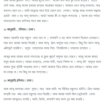
আজ আমার জন্মদিন দিন। আমার ছুটির দিন। অনেক বেলা করে ঘুম থেকে উঠেছি। উঠেই
দেখি আজ, আম্মু অনেক রকমের রান্নার আয়োজন করছেন। আমাকে দেখে আম্মু ডাকলেন, আর
বললেন প্রেশ হও। আমি আনন্দের সাথে উঠে ফ্রেশ হতে গেলাম। আম্মুর কাছে শুনলাম সন্ধ্যায়
ছোটো মামা ও বড় আপু আসবেন। আহা! আমার কী যে আনন্দ লাগতেছে । অনেক রাত পর্যন্ত
খালতোবোন আর ভাগিনার সাথে মজা করব।
১১ জানুয়ারি , শনিবার। ঢাকা।
আজও সরকারি বন্ধ স্কুলে যেতে হবে না । খালামণি ও বড় আপা গতকাল বিকেলে এসেছেন।
সারা রাত আমরা আড্ডা দিয়েছি। আজ আম্মু হঠাৎ অসুস্থ হয়ে গেছেন। কিছু দিন আগে আম্মু
এক্সিডেন্ট হয়েছিল। দুপুরে ডাক্তারের কাছে নিয়ে গিয়েছিলাম। ডাক্তার বলেছেন ।
আম্মুর জন্য আমার ভালো লাগতেছে না সুন্দর মূহুর্তে অসুস্থ হয়ে গেছেন। আব্বু অনেক ব্যস্ত
মানুষ কাজে থাকেন। আমার ডাক্তার, খেলার সাথী, পড়ার শিক্ষক মা । আম্মু যদি অসুস্থ থাকে
আমার পুরো পৃথিবী অন্ধকার লাগে। সবাই আমাকে নিয়ে বাইরে যেতে চাইছেন। আমার যেতে
মন চাচ্ছে না। সব কিছু মন মরা লাগতেছে।
১২ জানুয়ারি,রবিবার। ঢাকা।
আজ আম্মু কালকের থেকে সুস্থ। আর আজ আমি সব মিলিয়ে স্কুলেও যাইনি। রিতা আমার
বান্ধবী তার কাছ থেকে স্কুলের খবর নিয়েছি। আজ আমরা সবাই মিলে চড়ুইভাতি খেলব
ভাবলাম আম্মুকেও বলেছি। আমি, রিংকি, খালামণি আর আপা খুব মজা করেছি।