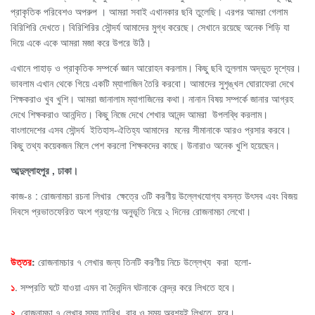
প্রাকৃতিক পরিবেশও অপরুপ । আমরা সবাই এখানকার ছবি তুলেছি। এরপর আমরা গেলাম
বিরিশিরি দেখতে। বিরিশিরির সৌন্দর্য আমাদের মুগ্ধ করেছে। সেখানে রয়েছে অনেক শিড়ি যা
দিয়ে একে একে আমরা মজা করে উপরে উঠি।
এখানে পাহাড় ও প্রাকৃতিক সম্পর্কে জ্ঞান আরোহন করলাম। কিছু ছবি তুললাম অদ্ভুত দৃশ্যের।
ভাবলাম এখান থেকে গিয়ে একটি ম্যাগাজিন তৈরি করবো। আমাদের সুশৃঙ্খল ঘোরাফেরা দেখে
শিক্ষকরাও খুব খুশি। আমরা জানালাম ম্যাগাজিনের কথা। নানান বিষয় সম্পর্কে জানার আগ্রহ
দেখে শিক্ষকরাও আনন্দিত। কিছু নিজে দেখে শেখার আনন্দ আমরা উপলব্ধি করলাম।
বাংলাদেশের এসব সৌন্দর্য ইতিহাস-ঐতিহ্য আমাদের মনের সীমানাকে আরও প্রসার করবে।
কিছু তথ্য কয়েকজন মিলে পেশ করলো শিক্ষকদের কাছে। উনারাও অনেক খুশি হয়েছেন।
আব্দুল্লাহপুর , ঢাকা।
কাজ-৪ : রোজনামচা রচনা লিখার ক্ষেত্রে ৩টি করণীয় উল্লেখযোগ্য বসন্ত উৎসব এবং বিজয়
দিবসে প্রভাতফেরিত অংশ গ্রহণের অনুভূতি নিয়ে ২ দিনের রোজনামচা লেখো।
উত্তর
:
রোজনামচার ৭ লেখার জন্য তিনটি করণীয় নিচে উল্লেখ্য করা হলো-
১
. সম্প্রতি ঘটে যাওয়া এমন বা দৈনন্দিন ঘটনাকে কেন্দ্র করে লিখতে হবে।
২
. রোজনামচা ৭ লেখার সময় তারিখ, বার ও সময় অবশ্যই লিখতে হবে।