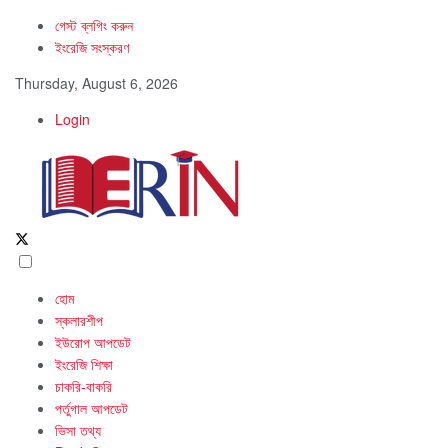
গেস্ট ব্লগিং করুন
ইংরেজি সংস্করণ
Thursday, August 6, 2026
Login
হোম
স্কলারশীপ
ইউরোপ আপডেট
ইংরেজি শিক্ষা
চাকরি-বাকরি
পর্তুগাল আপডেট
ভিসা তথ্য