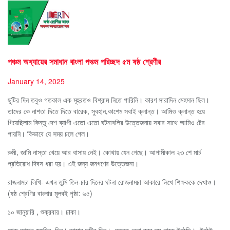
পঞ্চম অধ্যায়ের সমাধান বাংলা পঞ্চম পরিচ্ছদ ৫ম ষষ্ঠ শ্রেণীর
January 14, 2025
ছুটির দিন তবুও গতকাল এক মূহুরতও বিশ্রাম নিতে পারিনি। কারণ সারাদিন মেহমান ছিল।
তাদের কে নাশতা দিতে দিতে বারেক, সুবহান,কাশেম সবাই ক্লান্ত। আমিও ক্লান্ত হয়ে
গিয়েছিলাম কিন্তু দেশ ব্যাপী এতো এতো ঘটনাবলির উত্তেজনায় সবার সাথে আমিও টের
পায়নি। কিভাবে যে সময় চলে গেল।
রুমী, জামি নাস্তা খেয়ে আর বাসায় নেই। কোথায় যেন গেছে। আগামীকাল ২৩ শে মার্চ
প্রতিরোধ দিবস ধরা হয়। এই জন্য জনগণের উত্তেজনা।
রাজনামচা লিখি- এখন তুমি তিন-চার দিনের ঘটনা রোজনামচা আকারে লিখে শিক্ষককে দেখাও।
(ষষ্ঠ শ্রেণির বাংলার মূলবই পৃষ্ঠা: ৬৫)
১০ জানুয়ারি , শুক্রবার। ঢাকা।