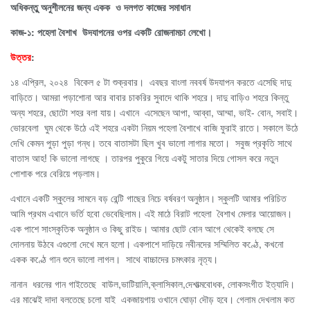
অধিকন্তুু অনুশীলনের জন্য একক ও দলগত কাজের সমাধান
কাজ-১: পহেলা বৈশাখ উদযাপনের ওপর একটি রোজনামচা লেখো।
উত্তর
:
১৪ এপ্রিল, ২০২৪ বিকেল ৫ টা শুক্রবার। এবছর বাংলা নববর্ষ উদযাপন করতে এসেছি দাদু
বাড়িতে। আমরা পড়াশোনা আর বাবার চাকরির সুবাদে থাকি শহরে। দাদু বাড়িও শহরে কিন্তু
অন্য শহরে, ছোটো শহর বলা যায়। এখানে এসেছেন আপা, আব্বা, আম্মা, ভাই- বোন, সবাই।
ভোরবেলা ঘুম থেকে উঠে এই শহরে একটা নিয়ম পহেলা বৈশাখে বাজি ফুরাই রাতে। সকালে উঠে
দেখি কেমন পুড়া পুড়া গন্ধ। তবে বাতাসটা ছিল খুব ভালো লাগার মতো। সবুজ প্রকৃতি সাথে
বাতাস আহ! কি ভালো লাগছে । তারপর পুকুরে গিয়ে একটু সাতার দিয়ে গোসল করে নতুন
পোশাক পরে বেরিয়ে পড়লাম।
এখানে একটি স্কুলের সামনে বড় রেন্টি গাছের নিচে বর্ষবরণ অনুষ্ঠান। স্কুলটি আমার পরিচিত
আমি প্রথম এখানে ভর্তি হবো ভেবেছিলাম। এই মাঠে বিরাট পহেলা বৈশাখ মেলার আয়োজন।
এক পাশে সাংস্কৃতিক অনুষ্ঠান ও কিছু রাইড। আমার ছোট বোন আগে থেকেই বলছে সে
দোলনায় উঠবে এগুলো দেখে মনে হলো। একপাশে দাড়িয়ে নবীনদের সম্মিলিত কণ্ঠে, কখনো
একক কণ্ঠে গান শুনে ভালো লাগল। সাথে বাচ্চাদের চমৎকার নৃত্য।
নানান ধরনের গান গাইতেছে বাউল,ভাটিয়ালি,ক্লাসিকাল,দেশাত্মবোধক, লোকসংগীত ইত্যাদি।
এর মাঝেই দাদা বলতেছে চলো যাই একজায়গায় ওখানে ঘোড়া দৌড় হবে। গেলাম দেখলাম কত