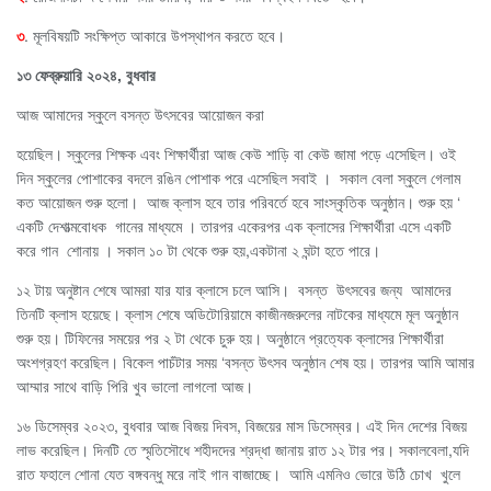
৩
. মূলবিষয়টি সংক্ষিপ্ত আকারে উপস্থাপন করতে হবে।
১৩ ফেব্রুয়ারি ২০২৪, বুধবার
আজ আমাদের স্কুলে বসন্ত উৎসবের আয়োজন করা
হয়েছিল। স্কুলের শিক্ষক এবং শিক্ষার্থীরা আজ কেউ শাড়ি বা কেউ জামা পড়ে এসেছিল। ওই
দিন স্কুলের পোশাকের বদলে রঙিন পোশাক পরে এসেছিল সবাই । সকাল বেলা স্কুলে গেলাম
কত আয়োজন শুরু হলো। আজ ক্লাস হবে তার পরিবর্তে হবে সাংস্কৃতিক অনুষ্ঠান। শুরু হয় ‘
একটি দেশাত্মবোধক গানের মাধ্যমে । তারপর একেরপর এক ক্লাসের শিক্ষার্থীরা এসে একটি
করে গান শোনায় । সকাল ১০ টা থেকে শুরু হয়,একটানা ২ ঘন্টা হতে পারে।
১২ টায় অনুষ্টান শেষে আমরা যার যার ক্লাসে চলে আসি। বসন্ত উৎসবের জন্য আমাদের
তিনটি ক্লাস হয়েছে। ক্লাস শেষে অডিটোরিয়ামে কাজীনজরুলের নাটকের মাধ্যমে মূল অনুষ্ঠান
শুরু হয়। টিফিনের সময়ের পর ২ টা থেকে চুরু হয়। অনুষ্ঠানে প্রত্যেক ক্লাসের শিক্ষার্থীরা
অংশগ্রহণ করেছিল। বিকেল পাচঁটার সময় ‘বসন্ত উৎসব অনুষ্ঠান শেষ হয়। তারপর আমি আমার
আম্মার সাথে বাড়ি পিরি খুব ভালো লাগলো আজ।
১৬ ডিসেম্বর ২০২৩, বুধবার আজ বিজয় দিবস, বিজয়ের মাস ডিসেম্বর। এই দিন দেশের বিজয়
লাভ করেছিল। দিনটি তে স্মৃতিসৌধে শহীদদের শ্রদ্ধা জানায় রাত ১২ টার পর। সকালবেলা,যদি
রাত ফহালে শোনা যেত বঙ্গবন্ধু মরে নাই গান বাজাচ্ছে। আমি এমনিও ভোরে উঠি চোখ খুলে