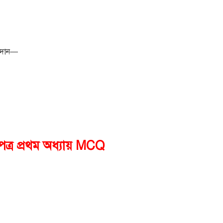
পাদান—
য়পত্র প্রথম অধ্যায় MCQ