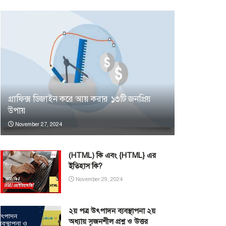
গ্রাফিক্স ডিজাইন করে আয় করার ১৩টি জনপ্রিয়
উপায়
November 27, 2024
(HTML) কি এবং {HTML} এর
ইতিহাস কি?
November 29, 2024
২য় পত্র উৎপাদন ব্যবস্থাপনা ২য়
অধ্যায় সৃজনশীল প্রশ্ন ও উত্তর