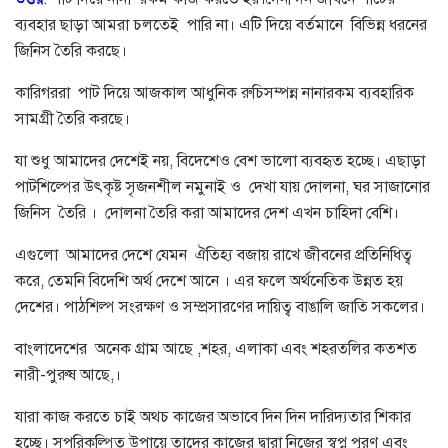
ব্যবহার ছাড়া আমরা চলতেই পারি না। এটি দিয়ে বর্তমানে বিভিন্ন ধরনের
জিনিস তৈরি করছে।
কারিগররা পাট দিয়ে আজকাল আধুনিক রুচিসম্পন্ন নানারকম ব্যবহারিক
সামগ্রী তৈরি করছে।
যা শুধু আমাদের দেশেই নয়, বিদেশেও বেশ ভালো ব্যবহৃত হচ্ছে। এছাড়া
পাটশিল্পের উৎকৃষ্ট সৃজনশীল নমুনাই ও দেখা যায় দোলনা, ঘর সাজানোর
জিনিস তৈরি । দোলনা তৈরি করা আমাদের দেশ এখন চাহিদা বেশি।
এগুলো আমাদের দেশে যেমন ঐতিহ্য বজায় রাখে জীবনের প্রতিনিধিত্ব
করে, তেমনি বিদেশি অর্থ দেশে আনে । এর ফলে অর্থনেতিক উন্নত হয়
দেশের। পাঠশিল্প সংরক্ষণ ও সম্প্রসারণের দায়িত্ব বাঙালি জাতি সকলের।
বাংলাদেশের অনেক গ্রাম আছে ,শহর, এলাকা এবং শহরতলির কতশত
নারী-পুরুষ আছে,।
যারা কাজ করতে চাই অথচ কাজের অভাবে দিন দিন দারিদ্যতার শিকার
হচ্ছে। সুপরিকল্পিত উপায়ে তাদের কাজের দ্বারা নিজের স্বপ্ন পূরণ এবং