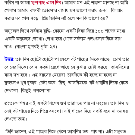
করিস না আরো
ফুলগাছ এনে দিব
। আমার মন এই শান্তনা মানছে না আমি
গেলাম আমার বান্ধবী তোরসার বাসায় মন ভালো করার জন্য। কি আর
করার সব গেল ঝড়ে। প্রিয় জিনিস নষ্ট হলে মন কি ভালো হয়?
অনুচ্ছেদ লিখে সর্বনাম বুদ্ধি- কোনো একটি বিষয় নিয়ে ১০০ শব্দের মধ্যে
একটি অনুচ্ছেদ লেখো। লেখা হয়ে গেলে সর্বনাম পদগুলোর নিচে দাগ
দাও। (বাংলা মূলবই পৃষ্ঠা: ২৪)
উত্তর
: তাসনিম ছোটো ছোটো পা ফেলে বট গাছের দিকে যাচ্ছে। চোখ তার
বোনের দিকে। বোন কতটা রেগে আছে সে বুঝার চেষ্টা করছে। তাসনিমের
বয়স দশ হবে । এই বয়সের মেয়েরা চারদিকে কী হচ্ছে না হচ্ছে না
বুজলেও খুব বুঝার চেষ্টা করে। রিতু তাসনিমকে বট গাছটির দিকে যেতে
দেখলো। কিছুই বললো না ।
প্রত্যেক শিশুর এই একটা বিশেষ গুণ তারা ভয় পায় না সহজে। তাসনিম ও
সেই বট গাছের নিচে গিয়ে বসলো। এই গাছের নিচে সবাই বসে না ভয়ঙ্কর
দেখতে তাই।
তিনি জানেন, এই গাছের নিচে গেলে তাসনিম ভয় পায় না। এটা সম্ভবত