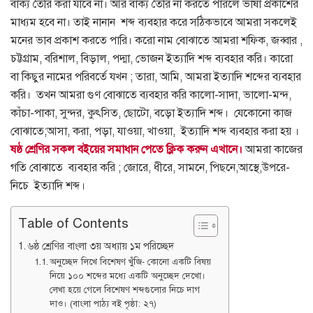
বাক্য তৈরি করা যাবে না। আর বাক্য তৈরি না করতে পারলে ভাষা প্রকাশের
মাধ্যম হবে না।
তাই নানান শব্দ ব্যবহার করে সঠিকভাবে আমরা সকলেই
মনের ভাব প্রকাশ করতে পারি। করো নাম বোঝাতে আমরা শফিক, জব্বার ,
চট্টগ্রাম, বরিশাল, বিড়াল, পদ্মা, ভোজন ইত্যাদি শব্দ ব্যবহার করি।
কারো
বা কিছুর নামের পরিবর্তে যখন ; তারা, আমি, আমরা ইত্যাদি শব্দের ব্যবহার
করি। তখন আমরা গুণ বোঝাতে ব্যবহার করি কালো-সাদা, ভালো-মন্দ,
কাঁচা-পাকা, সুন্দর, কুৎসিত, ছোটো, বড়ো ইত্যাদি শব্দ। যেকোনো কাজ
বোঝাতে;আসা, করা, পড়া, যাওয়া, খাওয়া, ইত্যাদি শব্দ ব্যবহার করা হয় ।
ষষ্ঠ শ্রেণির সকল বইয়ের সমাধান পেতে ক্লিক করুন এখানে।
আমরা কাজের
গতি বোঝাতে ব্যবহার করি ; জোরে, ধীরে, সামনে, পিছনে,আস্থে,উপরে-
নিচে ইত্যাদি শব্দ।
Table of Contents
৬ষ্ঠ শ্রেণির বাংলা ৩য় অধ্যায় ১ম পরিচ্ছেদ
অনুচ্ছেদ লিখে বিশেষণ খুঁজি- কোনো একটি বিষয়
নিয়ে ১০০ শব্দের মধ্যে একটি অনুচ্ছেদ দেখো।
লেখা হয়ে গেলে বিশেষণ শব্দগুলোর নিচে দাগ
দাও। (বাংলা পাঠ্য বই পৃষ্ঠা: ২৭)