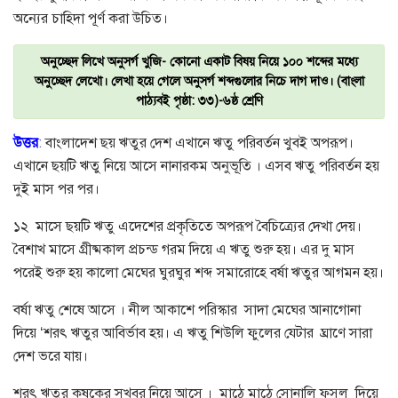
অন্যের চাহিদা পূর্ণ করা উচিত।
অনুচ্ছেদ লিখে অনুসর্গ খুজি- কোনো একাট বিষয় নিয়ে ১০০ শব্দের মধ্যে
অনুচ্ছেদ লেখো। লেখা হয়ে গেলে অনুসর্গ শব্দগুলোর নিচে দাগ দাও। (বাংলা
পাঠ্যবই পৃষ্ঠা: ৩৩)-৬ষ্ঠ শ্রেণি
উত্তর
:
বাংলাদেশ ছয় ঋতুর দেশ এখানে ঋতু পরিবর্তন খুবই অপরূপ।
এখানে ছয়টি ঋতু নিয়ে আসে নানারকম অনুভূতি । এসব ঋতু পরিবর্তন হয়
দুই মাস পর পর।
১২ মাসে ছয়টি ঋতু এদেশের প্রকৃতিতে অপরূপ বৈচিত্র্যের দেখা দেয়।
বৈশাখ মাসে গ্রীষ্মকাল প্রচন্ড গরম দিয়ে এ ঋতু শুরু হয়। এর দু মাস
পরেই শুরু হয় কালো মেঘের ঘুরঘুর শব্দ সমারোহে বর্ষা ঋতুর আগমন হয়।
বর্ষা ঋতু শেষে আসে । নীল আকাশে পরিস্কার সাদা মেঘের আনাগোনা
দিয়ে ‘শরৎ ঋতুর আবির্ভাব হয়। এ ঋতু শিউলি ফুলের যেটার ঘ্রাণে সারা
দেশ ভরে যায়।
শরৎ ঋতুর কৃষকের সুখবর নিয়ে আসে । মাঠে মাঠে সোনালি ফসল দিয়ে