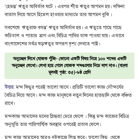
‘হেমন্ত’ ঋতুর আবির্ভাব ঘটে । এরপর শীত ঋতুর আগমন হয়। দক্ষিনা
বাতাস নিয়ে আসে হিমেল হাওয়ার মাধ্যমে তার আগমন বুঝি ।
সবশেষে ঋতুরাজ বসন্ত’ ঋতুর আবির্ভাব হয়। এ ঋতুতে গাছে গাছে
কচিডাল ও পাতার ঘ্রাণ এবং বিচিত্র পাখির ডাক পাওয়া যায়। এভাবে
বাংলাদেশের সর্বত্র ষড়ঋতুর অপরূপ দৃশ্য দেখতে পাই।
অনুচ্ছেদ লিখে যোজক পুঁজি- কোনো একটি বিষয় নিয়ে ১০০ শব্দের একটি
অনুচ্ছেদ লেখো। লেখা হয়ে গেলে যোজক শব্দগুলোর নিচে দাগ নাও। (বাংলা
মূলবই পৃষ্ঠা: ৩৫)-৬ষ্ঠ শ্রেণি
উত্তর
: মন্দ কিছুর পরেই ভালো আসে। প্রতিটি ভালো কাজ সৌন্দর্যের
বৈচিত্র নিয়ে আসে। মন্দ কাজ মানুষকে নতুন দিনের হাতছানি থেকে বঞ্চিত
রাখে।
মন্দকাজ আমাদের মনের স্নিগ্ধতা মেরে ফেলে । কিন্তু মন্দ কাজের বিচিত্র
অনুভূতি তার পারিপার্শ্বিক অবস্থার ওপরেই প্রভাব ফেলে।
মন্দ কাজ আমাদের আরও দুষ্টকাজে লিপ্ত করে।
ভালো কিছু থেকে