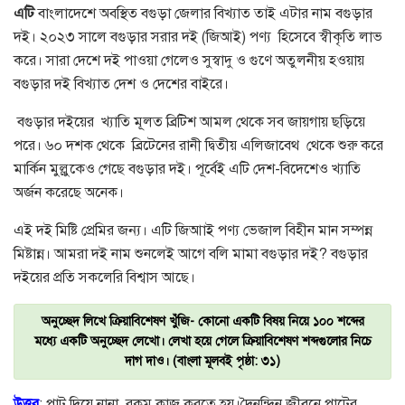
এটি
বাংলাদেশে অবস্থিত বগুড়া জেলার বিখ্যাত তাই এটার নাম বগুড়ার
দই। ২০২৩ সালে বগুড়ার সরার দই (জিআই) পণ্য হিসেবে স্বীকৃতি লাভ
করে। সারা দেশে দই পাওয়া গেলেও সুস্বাদু ও গুণে অতুলনীয় হওয়ায়
বগুড়ার দই বিখ্যাত
দেশ ও দেশের বাইরে।
বগুড়ার দইয়ের খ্যাতি মূলত ব্রিটিশ আমল থেকে সব জায়গায় ছড়িয়ে
পরে। ৬০ দশক থেকে ব্রিটেনের রানী দ্বিতীয় এলিজাবেথ থেকে শুরু করে
মার্কিন মুল্লুকেও গেছে বগুড়ার দই। পূর্বেই এটি দেশ-বিদেশেও খ্যাতি
অর্জন করেছে অনেক।
এই দই মিষ্টি প্রেমির জন্য। এটি জিআাই পণ্য ভেজাল বিহীন মান সম্পন্ন
মিষ্টান্ন। আমরা দই নাম শুনলেই আগে বলি মামা বগুড়ার দই? বগুড়ার
দইয়ের প্রতি সকলেরি বিশ্বাস আছে।
অনুচ্ছেদ লিখে ক্রিয়াবিশেষণ খুঁজি- কোনো একটি বিষয় নিয়ে ১০০ শব্দের
মধ্যে একটি অনুচ্ছেদ লেখো। লেখা হয়ে গেলে ক্রিয়াবিশেষণ শব্দগুলোর নিচে
দাগ দাও। (বাংলা মূলবই পৃষ্ঠা: ৩১)
উত্তর
: পাট দিয়ে নানা রকম কাজ করতে হয়।দৈনন্দিন জীবনে পাটের