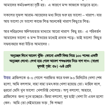
আমাদের কর্মচঞ্চলতা সৃষ্টি হয়। এ কারণে মন্দ কাজকে ভাড়তে হবে।
সকলের সুফল আরাম-আয়েদের মধ্য দিয়ে শুরু হয় ভালো – খারাপ। যার
আয় ভালো সে ভালো কাজে লিপ্ত অনেকেই খারাপ কিছুতে লিপ্ত।
আর দরিদ্রদের অনিশ্চয়তার মাধ্যমে আরো খারাপ কিছু হয়। এ পরিবর্তন
আমাদের ভালো ও মন্দ উভয়ের মধ্যেই প্রভাব পড়ে। তাই ভালো কিছুর
সদ্বব্যবহার করা উচিত আমাদের ।
অনুচ্ছেদ লিখে আবেগ খুঁজি- কোনো একটি বিষয় নিয়ে ১০০ শব্দের একটি
অনুচ্ছেদ লেখো। লেখা হয়ে গেলে আবেগ শব্দগুলোর নিচে দাগ দাও। (বাংলা
মূলবই পৃষ্ঠা: ৩৮) -৬ষ্ঠ শ্রেণি
উত্তর
:
ব্রাজিলকে ৩-০ গোলে পরাজিত করে যখন ৯০ মিনিটের খেলা শেষ
হলো, আমি বললাম, বাহ! বাহ! চমৎকার খেলা হয়েছে তো। মাহিদ বলে,
হুররে! মেসি খুব ভালো খেলাটাই খেলেছে। অপু বললো, আহারে,
ব্রাজিলের জন্য দুঃখ হচ্ছেরে। জিয়া বললো, দূর ছাই! খেলা টা এমন হলো
কেন। আমি তো নেইমারের ভক্ত , কি লজ্জা!