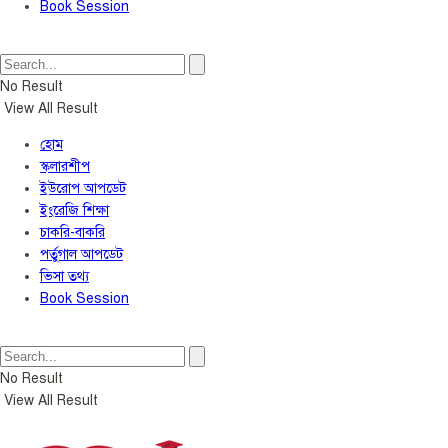
Book Session
No Result
View All Result
হোম
স্কলারশীপ
ইউরোপ আপডেট
ইংরেজি শিক্ষা
চাকরি-বাকরি
পর্তুগাল আপডেট
ভিসা তথ্য
Book Session
No Result
View All Result