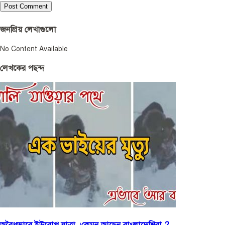
জনপ্রিয় লেখাগুলো
No Content Available
লেখকের পছন্দ
অবৈধভাবে ইউরোপ যাত্রা ।কেমন আছেন বাংলাদেশিরা ?