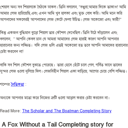
শেয়াল অন্য সব শিয়ালকে বৈঠকে ডাকল। তিনি বললেন, “বন্ধুরা,আমার দিকে তাকাও! আমি
আমার লেজ হারিয়েছি,এবং এখন আমি খুব হালকা এবং মুক্ত বোধ করি। আমি মনে করি
আপনাদের সকলেরই আপনাদের লেজ কেটে ফেলা উচিত। লেজ অকেজো এবং ভারী!”
কিন্তু একজন বুদ্ধিমান বুড়ো শিয়াল তার কৌশল দেখেছিল। তিনি উঠে দাঁড়ালেন এবং
বললেন, “ আপনি কেবল চান যে আমরা আমাদের লেজ হারাই কারণ আপনি আপনার
হারানোর জন্য লজ্জিত। যদি লেজ গুলি এতই অকেজো হত তবে আপনি আমাদের হারানোর
চেষ্টা করবেন না!
বাকি সব শিাল কৌশল বুঝতে পেরেছে। তারা হেসে হেঁটে চলে গেল, গর্বিত ভাবে তাদের
সুন্দর লেজ গুলো দুলিয়ে দিল। লেজবিহীন শিয়াল একা দাড়িয়ে, আগের চেয়ে বেশি লজ্জিত।
গল্পের
নৈতিকতা
:
অন্যকে আপনার মতো করে নিজের ত্রুটি গুলো আড়াল করার চেষ্টা করবেন না।
Read More:
The Scholar and The Boatman Completing Story
A Fox Without a Tail Completing story for