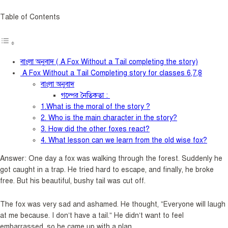
Table of Contents
বাংলা অনুবাদ ( A Fox Without a Tail completing the story)
A Fox Without a Tail Completing story for classes 6,7,8
বাংলা অনুবাদ
গল্পের নৈতিকতা :
1.What is the moral of the story ?
2. Who is the main character in the story?
3. How did the other foxes react?
4. What lesson can we learn from the old wise fox?
Answer: One day a fox was walking through the forest. Suddenly he
got caught in a trap. He tried hard to escape, and finally, he broke
free. But his beautiful, bushy tail was cut off.
The fox was very sad and ashamed. He thought, ”Everyone will laugh
at me because. I don’t have a tail.” He didn’t want to feel
embarrassed, so he came up with a plan.