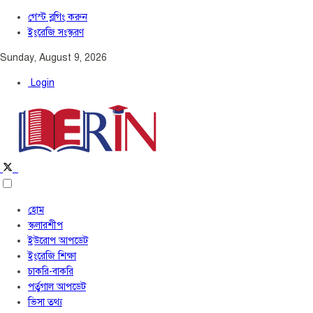
গেস্ট ব্লগিং করুন
ইংরেজি সংস্করণ
Sunday, August 9, 2026
Login
হোম
স্কলারশীপ
ইউরোপ আপডেট
ইংরেজি শিক্ষা
চাকরি-বাকরি
পর্তুগাল আপডেট
ভিসা তথ্য