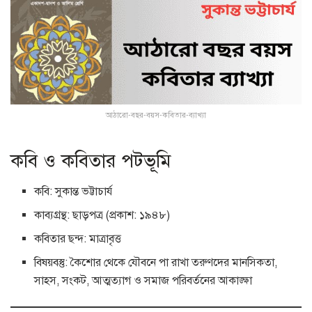
আঠারো-বছর-বয়স-কবিতার-ব্যাখ্যা
কবি ও কবিতার পটভূমি
কবি: সুকান্ত ভট্টাচার্য
কাব্যগ্রন্থ: ছাড়পত্র (প্রকাশ: ১৯৪৮)
কবিতার ছন্দ: মাত্রাবৃত্ত
বিষয়বস্তু: কৈশোর থেকে যৌবনে পা রাখা তরুণদের মানসিকতা,
সাহস, সংকট, আত্মত্যাগ ও সমাজ পরিবর্তনের আকাঙ্ক্ষা