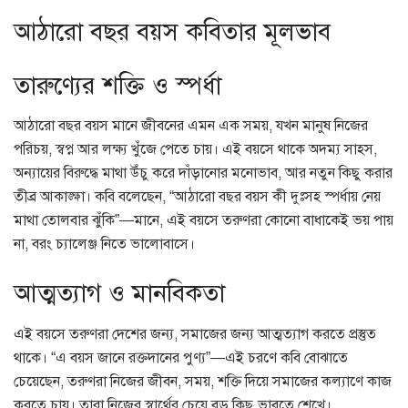
আঠারো বছর বয়স কবিতার মূলভাব
তারুণ্যের শক্তি ও স্পর্ধা
আঠারো বছর বয়স মানে জীবনের এমন এক সময়, যখন মানুষ নিজের
পরিচয়, স্বপ্ন আর লক্ষ্য খুঁজে পেতে চায়। এই বয়সে থাকে অদম্য সাহস,
অন্যায়ের বিরুদ্ধে মাথা উঁচু করে দাঁড়ানোর মনোভাব, আর নতুন কিছু করার
তীব্র আকাঙ্ক্ষা। কবি বলেছেন, “আঠারো বছর বয়স কী দুঃসহ স্পর্ধায় নেয়
মাথা তোলবার ঝুঁকি”—মানে, এই বয়সে তরুণরা কোনো বাধাকেই ভয় পায়
না, বরং চ্যালেঞ্জ নিতে ভালোবাসে।
আত্মত্যাগ ও মানবিকতা
এই বয়সে তরুণরা দেশের জন্য, সমাজের জন্য আত্মত্যাগ করতে প্রস্তুত
থাকে। “এ বয়স জানে রক্তদানের পুণ্য”—এই চরণে কবি বোঝাতে
চেয়েছেন, তরুণরা নিজের জীবন, সময়, শক্তি দিয়ে সমাজের কল্যাণে কাজ
করতে চায়। তারা নিজের স্বার্থের চেয়ে বড় কিছু ভাবতে শেখে।