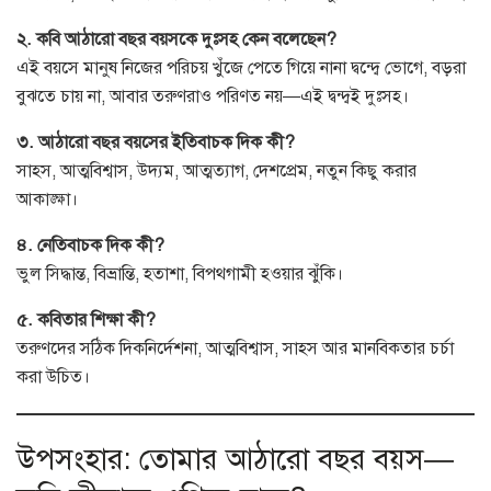
২. কবি আঠারো বছর বয়সকে দুঃসহ কেন বলেছেন?
এই বয়সে মানুষ নিজের পরিচয় খুঁজে পেতে গিয়ে নানা দ্বন্দ্বে ভোগে, বড়রা
বুঝতে চায় না, আবার তরুণরাও পরিণত নয়—এই দ্বন্দ্বই দুঃসহ।
৩. আঠারো বছর বয়সের ইতিবাচক দিক কী?
সাহস, আত্মবিশ্বাস, উদ্যম, আত্মত্যাগ, দেশপ্রেম, নতুন কিছু করার
আকাঙ্ক্ষা।
৪. নেতিবাচক দিক কী?
ভুল সিদ্ধান্ত, বিভ্রান্তি, হতাশা, বিপথগামী হওয়ার ঝুঁকি।
৫. কবিতার শিক্ষা কী?
তরুণদের সঠিক দিকনির্দেশনা, আত্মবিশ্বাস, সাহস আর মানবিকতার চর্চা
করা উচিত।
উপসংহার: তোমার আঠারো বছর বয়স—