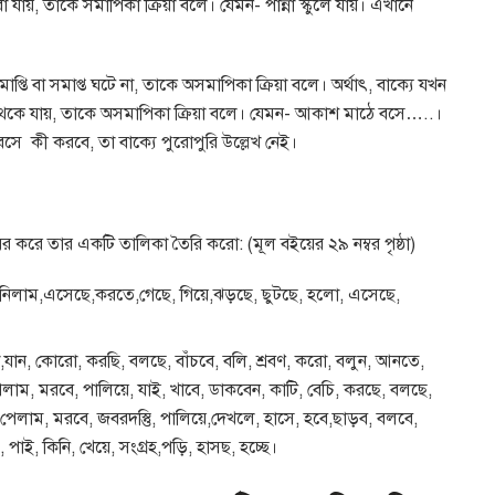
 করা যায়, তাকে সমাপিকা ক্রিয়া বলে। যেমন- পান্না স্কুলে যায়। এখানে
াপ্তি বা সমাপ্ত ঘটে না, তাকে অসমাপিকা ক্রিয়া বলে। অর্থাৎ, বাক্যে যখন
্ষা থেকে যায়, তাকে অসমাপিকা ক্রিয়া বলে। যেমন- আকাশ মাঠে বসে…..।
ে কী করবে, তা বাক্যে পুরোপুরি উল্লেখ নেই।
 বের করে তার একটি তালিকা তৈরি করো: (মূল বইয়ের ২৯ নম্বর পৃষ্ঠা)
নে,নিলাম,এসেছে,করতে,গেছে, গিয়ে,ঝড়ছে, ছুটছে, হলো, এসেছে,
ো,যান, কোরো, করছি, বলছে, বাঁচবে, বলি, শ্রবণ, করো, বলুন, আনতে,
েলাম, মরবে, পালিয়ে, যাই, খাবে, ডাকবেন, কাটি, বেচি, করছে, বলছে,
 পেলাম, মরবে, জবরদস্তুি, পালিয়ে,দেখলে, হাসে, হবে,ছাড়ব, বলবে,
পাই, কিনি, খেয়ে, সংগ্রহ,পড়ি, হাসছ, হচ্ছে।