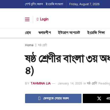
গেস্ট ব্লগিং করুন
ইংরেজি সংস্করণ
Friday, August 7, 2026
Login
হোম
স্কলারশীপ
ইউরোপ আপডেট
ইংরেজি শিক্ষা
Home
ষষ্ঠ শ্রেণি
ষষ্ঠ শ্রেণীর বাংলা ৩য় অ
৪)
BY
TAHMINA LIA
January 14, 2025
in
ষষ্ঠ শ্রেণি
Reading
ফেসবুকে শেয়ার করুন
এক