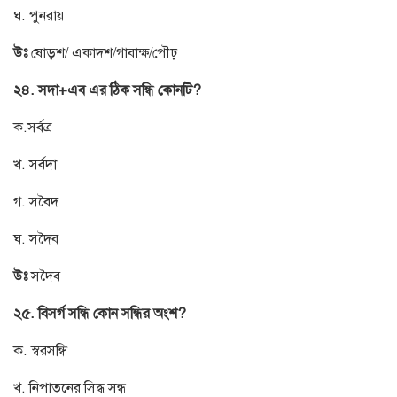
ঘ. পুনরায়
উঃ
ষোড়শ/ একাদশ/গাবাক্ষ/পৌঢ়
২৪. সদা+এব এর ঠিক সন্ধি কোনটি?
ক.সর্বত্র
খ. সর্বদা
গ. সবৈদ
ঘ. সদৈব
উঃ
সদৈব
২৫. বিসর্গ সন্ধি কোন সন্ধির অংশ?
ক. স্বরসন্ধি
খ. নিপাতনের সিদ্ধ সন্ধ