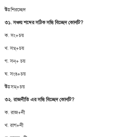
উঃ
শিরচ্ছেদ
৩১. সঞ্চয় শব্দের সঠিক সন্ধি বিচ্ছেদ কোনটি?
ক. সং+চয়
খ. সম্+চয়
গ. সন্+ চয়
ঘ. সংঙ+চয়
উঃ
সম্+চয়
৩২. রাজনীতি এর সন্ধি বিচ্ছেদ কোনটি?
ক. রাজ+নী
খ. রাগ+নী