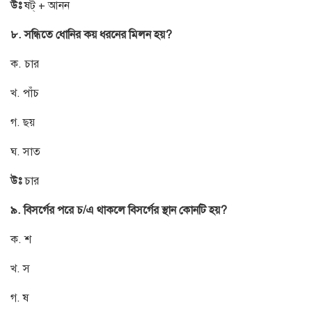
উঃ
ষট্ + আনন
৮. সন্ধিতে ধোনির কয় ধরনের মিলন হয়?
ক. চার
খ. পাঁচ
গ. ছয়
ঘ. সাত
উঃ
চার
৯. বিসর্গের পরে চ/এ থাকলে বিসর্গের স্থান কোনটি হয়?
ক. শ
খ. স
গ. ষ