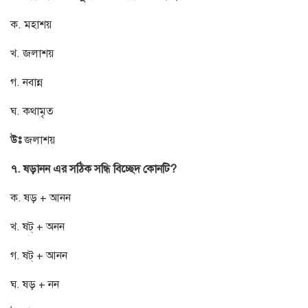
ক. মহাশয়
খ. জলাশয়
গ. নবান্ন
ঘ. কথামৃত
উঃ
জলাশয়
৭. ষড়ানন এর সঠিক সন্ধি বিচ্ছেদ কোনটি?
ক. ষড় + আনন
খ. ষট্ + অনন
গ. ষট্ + আনন
ঘ. ষড় + নন