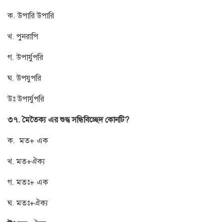
ক. উপারি উপারি
খ. পুনরাপি
গ. উপার্যুপরি
ঘ. উপযুপরি
উঃ উপার্যুপরি
৩৭. মৈতৈক্য এর শুদ্ধ সন্ধিবিচ্ছেদ কোনটি?
ক. মত+ এক
খ. মত+ঐক্য
গ. মতঃ+ এক
ঘ. মতঃ+ঐক্য