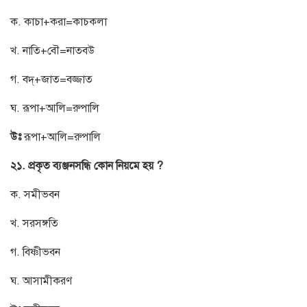
ক. কাচা+করা=কাচকলা
খ. নাতি+বৌ=নাতবউ
গ. বদ্+জাত=বজ্জাত
ঘ. রূপা+আলি=রুপালি
উঃ
রূপা+আলি=রুপালি
২১. প্রকৃত ব্যঞ্জনসন্ধি কোন নিয়মে হয় ?
ক. সমীভবন
খ. সরসঙ্গতি
গ. বিষ্ণীভবন
ঘ. আসামীকরণ