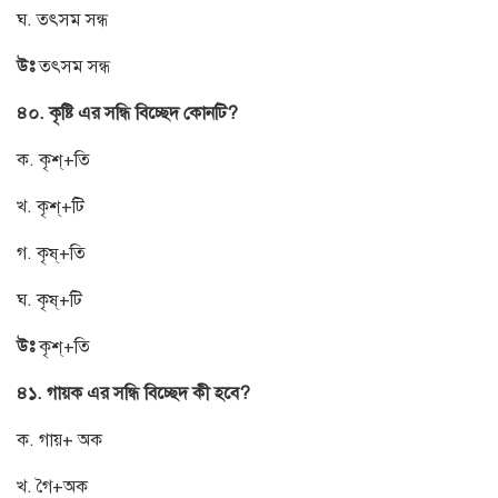
ঘ. তৎসম সন্ধ
উঃ
তৎসম সন্ধ
৪০. কৃষ্টি এর সন্ধি বিচ্ছেদ কোনটি?
ক. কৃশ্+তি
খ. কৃশ্+টি
গ. কৃষ্+তি
ঘ. কৃষ্+টি
উঃ
কৃশ্+তি
৪১. গায়ক এর সন্ধি বিচ্ছেদ কী হবে?
ক. গায়+ অক
খ. গৈ+অক