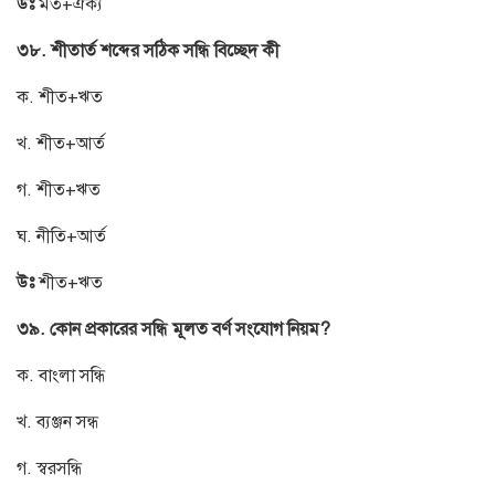
উঃ
মত+ঐক্য
৩৮. শীতার্ত শব্দের সঠিক সন্ধি বিচ্ছেদ কী
ক. শীত+ঋত
খ. শীত+আর্ত
গ. শীত+ঋত
ঘ. নীতি+আর্ত
উঃ
শীত+ঋত
৩৯. কোন প্রকারের সন্ধি মূলত বর্ণ সংযোগ নিয়ম?
ক. বাংলা সন্ধি
খ. ব্যঞ্জন সন্ধ
গ. স্বরসন্ধি