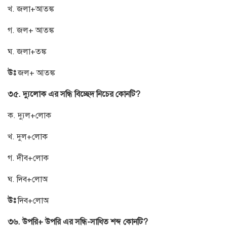
খ. জলা+আতঙ্ক
গ. জল+ আতঙ্ক
ঘ. জলা+তঙ্ক
উঃ
জল+ আতঙ্ক
৩৫. দ্যুলোক এর সন্ধি বিচ্ছেদ নিচের কোনটি?
ক. দ্যুল+লোক
খ. দুল+লোক
গ. দীব+লোক
ঘ. দিব+লোঅ
উঃ
দিব+লোঅ
৩৬. উপরি+ উপরি এর সন্ধি-সাধিত শব্দ কোনটি?