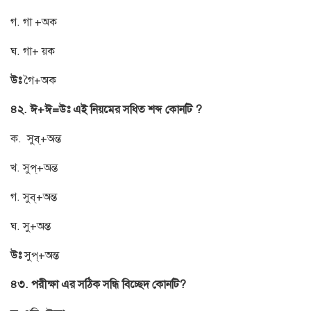
গ. গা +অক
ঘ. গা+ য়ক
উঃ
গৈ+অক
৪২. ঈ+ঈ=উঃ এই নিয়মের সধিত শব্দ কোনটি ?
ক. সুব্+অন্ত
খ. সুপ্+অন্ত
গ. সুব্+অন্ত
ঘ. সু+অন্ত
উঃ
সুপ্+অন্ত
৪৩. পরীক্ষা এর সঠিক সন্ধি বিচ্ছেদ কোনটি?