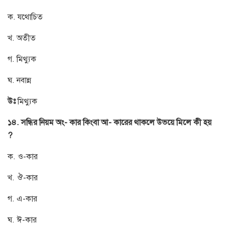
ক. যথোচিত
খ. অতীত
গ. মিথ্যুক
ঘ. নবান্ন
উঃ
মিথ্যুক
১৪. সন্ধির নিয়ম অং- কার কিংবা আ- কারের থাকলে উভয়ে মিলে কী হয়
?
ক. ও-কার
খ. ঔ-কার
গ. এ-কার
ঘ. ঈ-কার