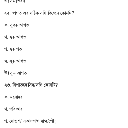
উঃ সমীভবন
২২. স্বাগত এর সঠিক সন্ধি বিচ্ছেদ কোনটি?
ক. সুব+ আগত
খ. স্ব+ আগত
গ. স্ব+ গত
ঘ. সু+ আগত
উঃ
সু+ আগত
২৩. নিপাতনে সিদ্ধ সন্ধি কোনটি?
ক. মনোহর
খ. পরিষ্কার
গ. ষোড়শ/ একাদশ/গাবাক্ষ/পৌঢ়