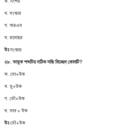
ক. সংশয়
খ. সংস্কার
গ. অতএব
ঘ. মনোহর
উঃ
সংস্কার
২৮. ভাবুক শব্দটির সঠিক সন্ধি বিচ্ছেদ কোনটি?
ক. ভো+উক
খ. ডু+উক
গ. ভৌ+উক
ঘ. ভাব + উক
উঃ
ভৌ+উক