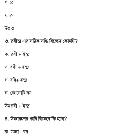
গ. ৪
ঘ. ৫
উঃ
৩
৩. রবীন্দ্র এর সঠিক সন্ধি বিচ্ছেদ কোনটি?
ক. রবী + ইন্দ্র
খ. রবী + ইন্দ্র
গ. রবি+ ইন্দ্র
ঘ. কোনোটি নয়
উঃ
রবী + ইন্দ্র
৪. উচ্চারণের ধ্বনি বিচ্ছেদ কি হবে?
ক. উচ্চা+ রন