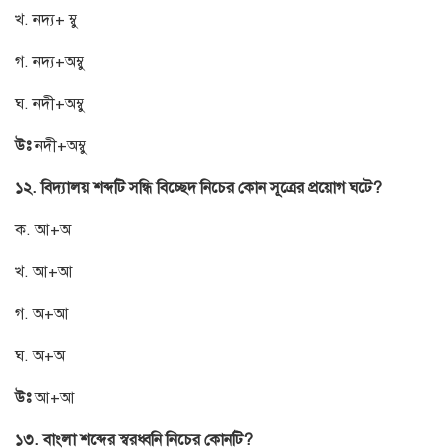
খ. নদ্য+ ম্বু
গ. নদ্য+অম্বু
ঘ. নদী+অম্বু
উঃ
নদী+অম্বু
১২. বিদ্যালয় শব্দটি সন্ধি বিচ্ছেদ নিচের কোন সূত্রের প্রয়োগ ঘটে?
ক. আ+অ
খ. আ+আ
গ. অ+আ
ঘ. অ+অ
উঃ
আ+আ
১৩. বাংলা শব্দের স্বরধ্বনি নিচের কোনটি?