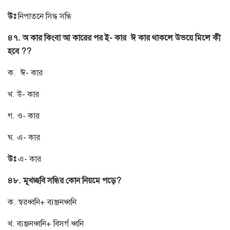
উঃ
নিপাতনে সিদ্ধ সন্ধি
৪৭. অ কার কিংবা আ কারের পর ই- কার ঈ কার থাকলে উভয়ে মিলে কী
হবে ??
ক. ঈ- কার
খ. উ- কার
গ. ও- কার
ঘ. এ- কার
উঃ
এ- কার
৪৮. মূখচ্ছবি সন্ধির কোন নিয়মে পড়ে?
ক. স্বরধ্বনি+ ব্যঞ্জনধ্বনি
খ. ব্যঞ্জনধ্বনি+ বিসর্গ ধ্বনি