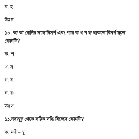
ঘ. হ
উঃ
ষ
১০. অ/ আ ধোনির সঙ্গে বিসর্গ এবং পরে ক খ প ফ থাকলে বিসর্গ স্থলে
কোনটি?
ক. শ
খ. স
গ. ষ
ঘ. রং
উঃ
স
১১.নদ্যম্বু্র থেকে সঠিক সন্ধি বিচ্ছেদ কোনটি?
ক. নদী+ ম্বু