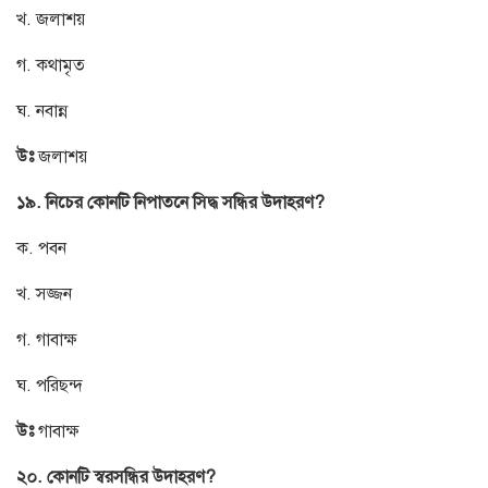
খ. জলাশয়
গ. কথামৃত
ঘ. নবান্ন
উঃ
জলাশয়
১৯. নিচের কোনটি নিপাতনে সিদ্ধ সন্ধির উদাহরণ?
ক. পবন
খ. সজ্জন
গ. গাবাক্ষ
ঘ. পরিছন্দ
উঃ
গাবাক্ষ
২০. কোনটি স্বরসন্ধির উদাহরণ?