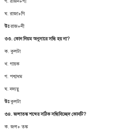
গ. রাজন+গী
ঘ. রাজা+গি
উঃ
রাজ+নী
৩৩. কোন নিয়ম অনুসারে সন্ধি হয় না?
ক. কুলটা
খ. গায়ক
গ. পশ্বাধম
ঘ. নদ্যম্বু
উঃ
কুলটা
৩৪. জলাতঙ্ক শব্দের সঠিক সন্ধিবিচ্ছেদ কোনটি?
ক. জল+ তঙ্ক