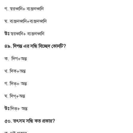
গ. স্বরধ্বনি+ ব্যঞ্জনধ্বনি
ঘ. ব্যঞ্জনধ্বনি+ব্যঞ্জনধ্বনি
উঃ
স্বরধ্বনি+ ব্যঞ্জনধ্বনি
৪৯. দিগন্ত এর সন্ধি বিচ্ছেদ কোনটি?
ক. দিগ+অন্ত
খ. দিক+অন্ত
গ. দিক্+ অন্ত
ঘ. দিগ্+অন্ত
উঃ
দিক্+ অন্ত
৫০. তৎসম সন্ধি কত প্রকার?