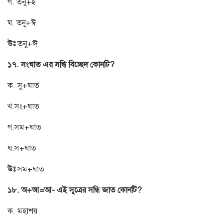
গ. তনু+ই
ঘ. তনূ+ঈ
উঃ
তনু+ঈ
১৭. সংঘাত এর সন্ধি বিচ্ছেদ কোনটি?
ক. সু+ঘাত
খ.সং+ঘাত
গ.সম+ঘাত
ঘ.স+ঘাত
উঃ
সম+ঘাত
১৮. অ+আ=আ- এই সূত্রের সন্ধি জাত কোনটি?
ক. মহাশয়