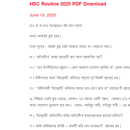
HSC Routine 2025 PDF Download
June 19, 2025
চাও বা না চাও নৈঃশব্দ্যেও যদি কান পাতো
শুনবে আমারই কন্ঠ স্বর।
তথ্য সূত্রে : আমাট কন্ঠ কেউ থামাতে পারবে না –মহাদেব সাহা।
ক। ‘অগ্নিবীণা’ কাব্য গ্রন্থটি কত সালে প্রকাশিত হয়?
খ। ‘ যবে উৎপীড়িতের ক্রন্দন – রোল আকাশে বাতাসে ধ্বনিবে না’ একথা বলা
গ। উদ্দীপকের সাথে ‘বিদ্রোহী’ কবিতার সাদৃশ্য পূর্ণ দিকটি ব্যাখ্যা কর।
ঘ। “ উদ্দীপকটি ‘বিদ্রোহী’ কবিতার সমগ্র ভাব ধারণ করে না” মন্তব্য টি ব্যা
২.
পিচ্চিরা এমনি ঘুরে বেড়ায়, কোথাও ৭/৮ জনের একটি গ্রুপ, কোথাও ৫/৬ 
মাঝে স্লোগান ভুলভাল হয়ে যায়। যেমন– আইয়ুব শাহী, তাইয়ুম শাহী – এর জব
ক। ‘বিদ্রোহী’ কবিতাটির কবির অগ্নিবীণা কাব্যগ্রন্থের কততম কবিতা?
খ। আমি অর্ফিয়াসের বাঁশরী – কথাটি কবি কেন বলেছেন? ব্যাখ্যা কর।