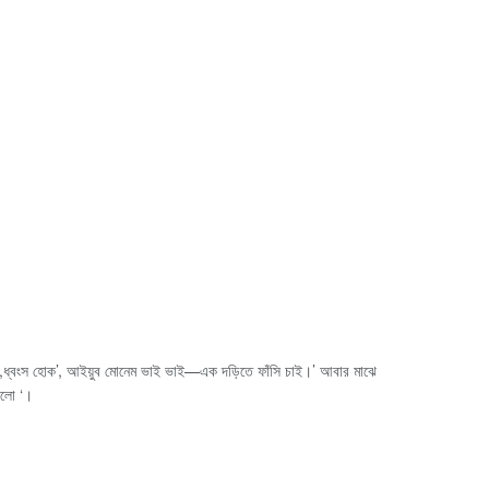
হোক,ধ্বংস হোক’, আইয়ুব মোনেম ভাই ভাই—এক দড়িতে ফাঁসি চাই।’ আবার মাঝে
বালো ‘।