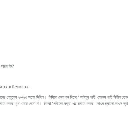
র কারণ কি?
খ্যা কর বা বিশ্লেষণ কর।
জনের নেতৃত্বে ২০/২৫ জনের মিছিল। মিছিলে স্লোগান দিচ্ছে ‘ আইয়ুব শাহী’ মোনেম শাহী বিলীন 
াবে বলছে, বৃথা যেতে দেবো না। কিংবা ‘ শহীদের রক্ত’ এর জবাবে বলছে ‘ আগুন জ্বালো আগুন জ্