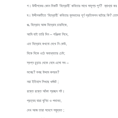
গ। উদ্দীপকের কোন দিকটি ‘বিদ্রোহী’ কবিতার সাথে সাদৃশ্য পূর্ণ? ব্যাখ্যা ক
ঘ। উদ্দীপকটিতে ‘বিদ্রোহী’ কবিতার মূলভাবের পূর্ণ প্রতিফলন ঘটেছে কি? তো
৩.
বিদ্রোহ আজ বিদ্রোহ চারদিকে,
আমি যাই তারি দিন – পঞ্জিকা লিখে,
এত বিদ্রোহ কখনো দেখে নি কেউ,
দিকে দিকে ওঠে অবাধ্যতার ঢেউ;
স্বপ্ন চূড়ার থেকে নেমে এসো সব –
শুনেছ? শুনছ উদ্দাম কলরব?
নয়া ইতিহাস লিখছে ধর্মঘট ;
রক্তে রক্তে আঁকা প্রচ্ছদ পট।
প্রত্যহ যারা ঘৃণিত ও পদানত,
দেখ আজ তারা সবেগে সমুদ্যত ;