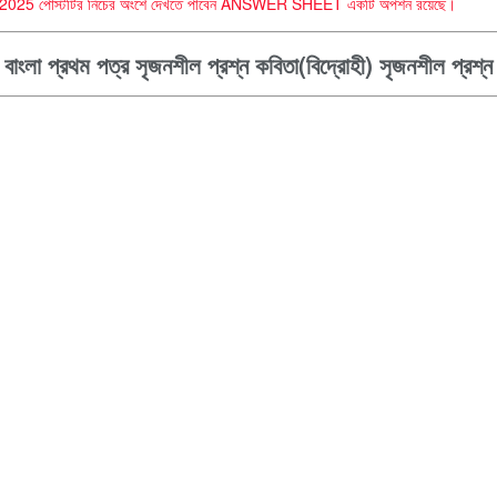
 HSC -2025 পোস্টটির নিচের অংশে দেখতে পাবেন ANSWER SHEET একটি অপশন রয়েছে।
বাংলা প্রথম পত্র সৃজনশীল প্রশ্ন কবিতা(বিদ্রোহী) সৃজনশীল প্রশ্ন