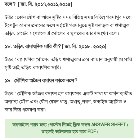
বলে?
[ জা. বি. ২০১৭,২০১১,২০১৫]
উত্তর : কোন যৌগ বা আয়ন সৃষ্টির সময় বিভিন্ন সময় বিভিন্ন পরমাণুর মধ্যে
ইলেক্ট্রন আদান প্রদানের ফলে সংশ্লিষ্ট পরমানুতে সৃষ্ট ধনাত্মক বা ঋণাত্মক
তড়িৎ চার্জের সংখ্যাকে ঐ মৌলের ব মূলকের জারণ সংখ্যা বলে।
১৮. তড়িৎ রাসায়নিক সারি কী? [ জা. বি. ২০১৮. ২০২০]
উত্তর : রাসায়নিক মৌলের তড়িৎ ঋণাত্মকার ক্রম বা মান অনুযায়ী যে সারি
সৃষ্টি তাই তড়িৎ রাসায়নিক সারি।
১৯.
মৌলিক অজৈব রসায়ন কাকে বলে?
উত্তর : মৌলিক অজৈব রসায়ন হল রসায়নের একটি শাখা যা কার্বন ব্যতীত
অন্যান্য মৌল এবং যৌগ যেমন ধাতু, অধাতু,লবণ, অক্সাইড অ্যাসিড ও
ক্ষার নিয়ে গবেষণা করা।
অফলাইনে পড়ার জন্য পোস্টের নিচেই ক্লিক করুন ANSWER SHEET।
তাহলেই ডাউনলোড হয়ে যাবে PDF।