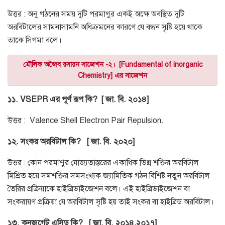
উত্তর : অনু গঠনের সময় দুটি পরমাণুর একই অক্ষে অবস্থিত দুটি
অরবিটালের সামনাসামনি অধিক্রমনের কারণে যে বন্ধন সৃষ্টি হয়ে থাকে
তাকে সিগমা বলে।
মৌলিক অজৈব রসায়ন সাজেশন -২। [Fundamental of inorganic
Chemistry] এর সাজেশন
১১. VSEPR এর পূর্ণ রূপ কি?
[ জা. বি. ২০১৪]
উত্তর : Valence Shell Electron Pair Repulsion.
১২. সংকর অরবিটাল কি?
[ জা. বি. ২০২০]
উত্তর : কোন পরমাণুর যোজ্যতাস্তরের একাধিক ভিন্ন শক্তির অরবিটাল
মিশ্রিত হয়ে সমশক্তির সমসংখ্যক জ্যামিতিক গঠন বিশিষ্ট নতুন অরবিটাল
তৈরির প্রক্রিয়াকে হাইব্রিডাইজেশন বলে। এই হাইব্রিডাইজেশন বা
সংকরায়ণ প্রক্রিয়া যে অরবিটাল সৃষ্টি হয় তাই সংকর বা হাইব্রিড অরবিটাল।
১৩. কনজুগেট এসিড কি?
[ জা. বি. ২০১৪,২০১৭]