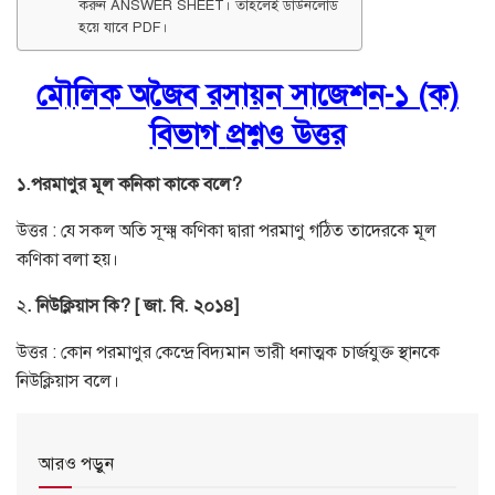
করুন ANSWER SHEET। তাহলেই ডাউনলোড
হয়ে যাবে PDF।
মৌলিক অজৈব রসায়ন সাজেশন-১ (ক)
বিভাগ
প্রশ্নও উত্তর
১.পরমাণুর মূল কনিকা কাকে বলে?
উত্তর : যে সকল অতি সূক্ষ্ম কণিকা দ্বারা পরমাণু গঠিত তাদেরকে মূল
কণিকা বলা হয়।
২
. নিউক্লিয়াস কি? [ জা. বি. ২০১৪]
উত্তর : কোন পরমাণুর কেন্দ্রে বিদ্যমান ভারী ধনাত্মক চার্জযুক্ত স্থানকে
নিউক্লিয়াস বলে।
আরও পড়ুন