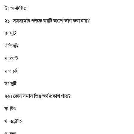
উঃ অনির্দিষ্টতা
২১। সমস্যমান পদকে কয়টি অংশে ভাগ করা যায়?
ক দুটি
খ তিনটি
গ চারটি
ঘ পাচটি
উঃ দুটি
২২। কোন সমাস ভিন্ন অর্থ প্রকাশ পায়?
ক দ্বিগু
খ বহুব্রীহি
গ দ্বন্দ্ব