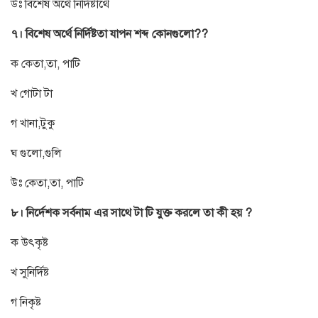
উঃ বিশেষ অর্থে নির্দিষ্টার্থে
৭। বিশেষ অর্থে নির্দিষ্টতা যাপন শব্দ কোনগুলো??
ক কেতা,তা, পাটি
খ গোটা টা
গ খানা,টুকু
ঘ গুলো,গুলি
উঃ কেতা,তা, পাটি
৮। নির্দেশক সর্বনাম এর সাথে টা টি যুক্ত করলে তা কী হয় ?
ক উৎকৃষ্ট
খ সুনির্দিষ্ট
গ নিকৃষ্ট