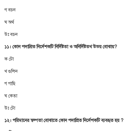
গ বচন
ঘ অর্থ
উঃ বচন
১১। কোন পদাশ্রিত নির্দেশকটি নির্দিষ্টতা ও অনির্দিষ্টতখ উভয় বোঝায়?
ক টো
খ গুলিন
গ গাছি
ঘ কেতা
উঃ টো
১২। পরিমানের স্বল্পতা বোঝাতে কোন পদাশ্রিত নির্দেশকটি ব্যবহৃত হয় ?